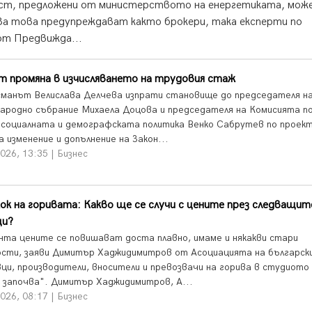
ост, предложени от министерството на енергетиката, може
 За това предупреждават както брокери, така експерти по
om Предвижда...
т промяна в изчисляването на трудовия стаж
манът Велислава Делчева изпрати становище до председателя на
ародно събрание Михаела Доцова и председателя на Комисията п
 социалната и демографската политика Венко Сабрутев по проект
а изменение и допълнение на Закон...
026, 13:35 | Бизнес
ок на горивата: Какво ще се случи с цените през следващит
ци?
нта цените се повишават доста плавно, имаме и някакви стари
ости, заяви Димитър Хаджидимитров от Асоциацията на българск
ци, производители, вносители и превозвачи на горива в студиото
 започва". Димитър Хаджидимитров, А...
026, 08:17 | Бизнес