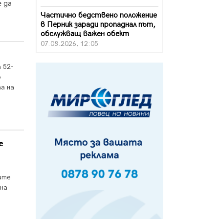
 да
Частично бедствено положение
в Перник заради пропаднал път,
обслужващ важен обект
07.08.2026, 12:05
Да отговорим на жегите с филм
 52-
под звездите днес и утре
о
07.08.2026, 10:21
а на
Първите крачки в помощ на
пенсионерите в Перник, вече са
факт
07.08.2026, 09:18
е
Пак ограничават камионите по
магистралите в петък и неделя.
Ето обходните маршрути
07.08.2026, 07:55
ите
 на
Ето какво вдъхнови Здравка
Евтимова за новата ѝ книга
07.08.2026, 00:11