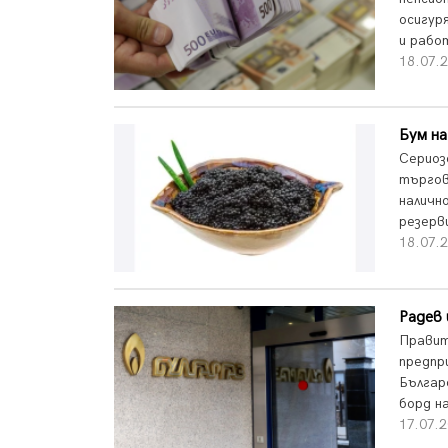
осигур
и рабо
18.07.2
Бум на
Сериоз
търгов
наличн
резерви
18.07.2
Радев 
Правит
предпр
Българ
борд н
17.07.2