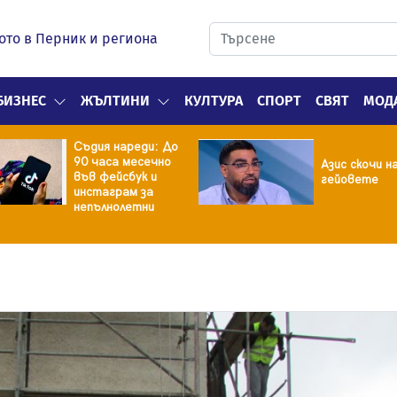
ото в Перник и региона
БИЗНЕС
ЖЪЛТИНИ
КУЛТУРА
СПОРТ
СВЯТ
МОД
Съдия нареди: До
90 часа месечно
Азис скочи н
във фейсбук и
гейовете
инстаграм за
непълнолетни