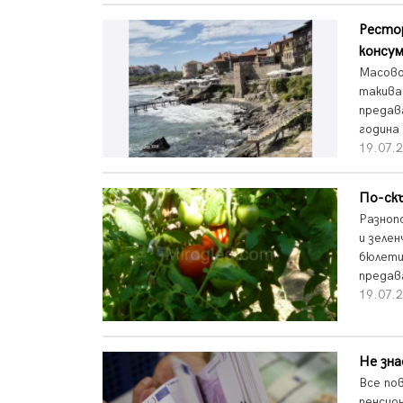
Ресто
консум
Масово
такива
предав
година 
19.07.2
По-скъ
Разноп
и зеле
бюлети
предав
19.07.2
Не зна
Все по
пенсио