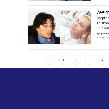
Дъщер
Щеркат
занима
Търгов
държеш
17.07.2
‹
1
2
3
4