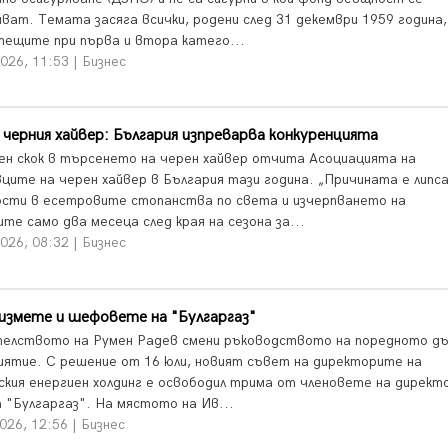
яват. Темата засяга всички, родени след 31 декември 1959 година,
тещите при първа и втора катего...
026, 11:53 | Бизнес
 черния хайвер: България изпреварва конкуренцията
ен скок в търсенето на черен хайвер отчита Асоциацията на
ците на черен хайвер в България тази година. „Причината е липс
ости в есетровите стопанства по света и изчерпването на
те само два месеца след края на сезона за...
026, 08:32 | Бизнес
измете и шефовете на "Булгаргаз"
елството на Румен Радев смени ръководството на поредното д
иятие. С решение от 16 юли, новият съвет на директорите на
ския енергиен холдинг е освободил трима от членовете на директ
а "Булгаргаз". На мястото на Ив...
026, 12:56 | Бизнес