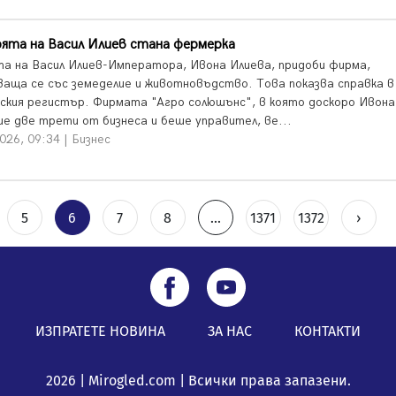
ята на Васил Илиев стана фермерка
а на Васил Илиев-Императора, Ивона Илиева, придоби фирма,
ваща се със земеделие и животновъдство. Това показва справка в
ския регистър. Фирмата "Агро солюшънс", в която доскоро Ивона
е две трети от бизнеса и беше управител, ве...
026, 09:34 | Бизнес
5
6
7
8
...
1371
1372
›
ИЗПРАТЕТЕ НОВИНА
ЗА НАС
КОНТАКТИ
2026 | Mirogled.com | Всички права запазени.