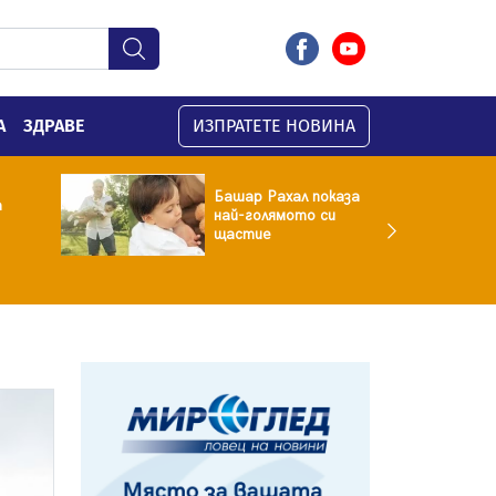
А
ЗДРАВЕ
ИЗПРАТЕТЕ НОВИНА
Башар Рахал показа
а
най-голямото си
щастие