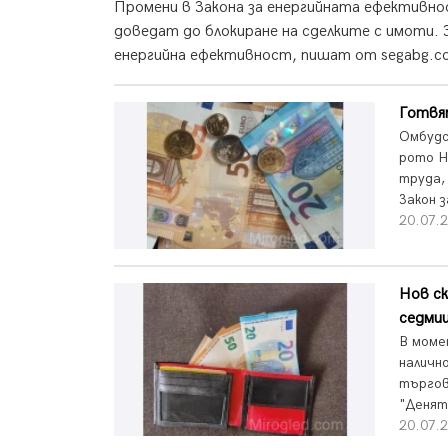
Промени в Закона за енергийната ефективн
доведат до блокиране на сделките с имоти.
енергийна ефективност, пишат от segabg.c
Готвя
Омбудс
рото Н
труда,
Закон з
20.07.2
Нов ск
седми
В моме
наличн
търгов
"Денят
20.07.2