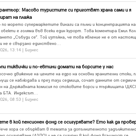
рантьор: Масово туристите си приготвят храна сами и я
ират на плажа
 по морето супермаркетите винаги са пълни и концентрацията на
 обекти е голяма във всеки един курорт. Това коментира Емил Кол
ането „Събуди се”. Той изтъкна, че това явление не е от настоя
и не е свързано единствено...
026, 13:14 | Бизнес
пи тиквички и по-евтини домати на борсите у нас
осочно движение на цените на едро на основни хранителни стоки, 
нчуци се наблюдава и през тази седмица, сочат данните от седмич
н на Държавната комисия по стоковите борси и тържищата (ДКС
а БТА. Индексът...
026, 08:53 | Бизнес
ете в кой пенсионен фонд се осигурявате? Ето как да пров
вече хора се объркват в темата за допълнителното задължителн
нно осигуряване (ДЗПО) и не са сигурни в кой фонд всъщност се