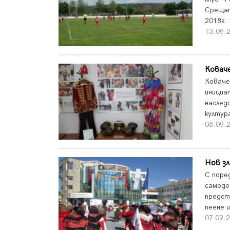
Срещат
2018г. 
13.09.2
Ковач
Коваче
инициа
наслед
култур
08.09.2
Нов зл
С поре
самоде
предст
пеене и
07.09.2