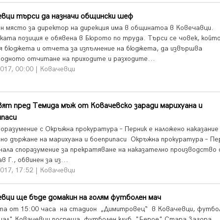
евци търси да назначи общински шеф
н място за директор на дирекция има в общинатоа в Ковечавци.
ката позиция е обявена в Бюрото по труда. Търси се човек, койт
я бюджета и отчета за изпълнение на бюджета, да извършва
одното отчитане на приходите и разходите...
017, 00:00 | Ковачевци
ят пред Темида мъж от Ковачевско заради марихуана и
ипаси
поразумение с Окръжна прокуратура – Перник е наложено наказание
нно държане на марихуана и боеприпаси Окръжна прокуратура – Пе
нала споразумение за прекратяване на наказателно производство
в Г., обвинен за из...
017, 17:52 | Ковачевци
вци ще бъде домакин на голям футболен мач
та от 15:00 часа на стадион „Димитровец“ в Ковачевци, футбо
Риал" Ковачевци посреща футболен клуб "Берое" Стара Загора.