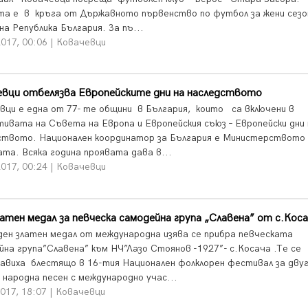
а е в кръга от Държавното първенство по футбол за жени сезо
на Република България. За пъ...
017, 00:06 | Ковачевци
евци отбелязва Европейските дни на наследството
вци е една от 77- те общини в България, които са включени в
тивата на Съвета на Европа и Европейския съюз – Европейски дни 
ството. Национален координатор за България е Министерството 
ата. Всяка година проявата дава в...
017, 00:24 | Ковачевци
атен медал за певческа самодейна група „Славена” от с.Кос
ден златен медал от международна изява се прибра певческата
йна група”Славена” към НЧ”Лазо Стоянов -1927”- с.Косача .Те се
авиха блестящо в 16-тия Национален фолклорен фестивал за двуг
 народна песен с международно учас...
017, 18:07 | Ковачевци