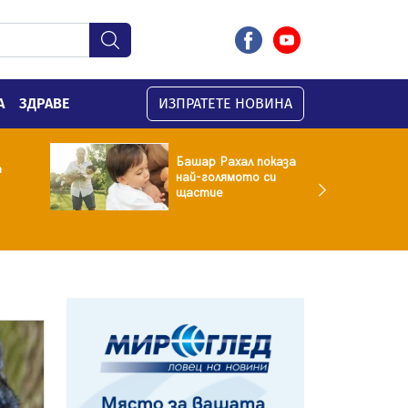
А
ЗДРАВЕ
ИЗПРАТЕТЕ НОВИНА
Башар Рахал показа
а
най-голямото си
щастие