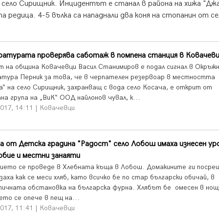
 село Сирищник. Инцидентът е станал в района на хижа "Дж
а редица. 4-5 вълка са нападнали два коня на стопанин от с
ратурата проверява саботаж в помпена станция в Ковачев
 на община Ковачевци Васил Станимиров е подал сигнал в Окръж
атура Перник за това, че в черпателен резервоар в местността
а“ на село Сирищник, захранващ с вода село Косача, е открит от
а група на „ВиК“ ООД найлонов чувал, к...
017, 14:11 | Ковачевци
 от Детска градина "Радост" село Лобош имаха изнесен уро
юбие и местни занаяти
ието се проведе в Хлебната къща в Лобош. Домакините ги посрещ
заха как се меси хляб, като всичко бе по стар български обичай, в
ичната обстановка на българска фурна. Хлябът бе омесен в нощ
ето се опече в пещ на...
017, 11:41 | Ковачевци