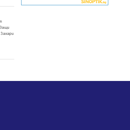
„ВиК“ в Перник
05.08.2026, 11:22
След сигнали: Санкции за шумни
т
младежи и предупреждения
аващи
заради тормоз над жена в
 Захари
Перник
05.08.2026, 10:03
Непълнолетни с електрически
тротинетки санкционирани при
нощна проверка в Перник
05.08.2026, 10:00
По-малко тежки катастрофи в
Пернишко от началото на
годината
05.08.2026, 09:30