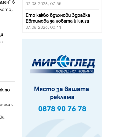
амен" в
07.08.2026, 07:55
елото,
Ето какво вдъхнови Здравка
Евтимова за новата ѝ книга
07.08.2026, 00:11
ци
Продължава изграждането на
на
нови паркоместа в Перник
06.08.2026, 11:22
Върви почистване на главен път
от квартал „Бела вода“ до кв.
„Църква“
06.08.2026, 10:57
к по
Четири сигнала до пожарната в
Перник за денонощие,
пожарникарите призовават към
наха и
повишено внимание
06.08.2026, 09:43
ви,
Много заразен вирус върлува в
Перник