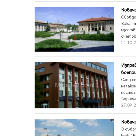
Ковач
Свобдо
Вакант
изготв
счетов
21.10.2
Изправ
боепр
След с
незако
постиг
Борисла
27.09.2
Коваче
В събо
клуб "