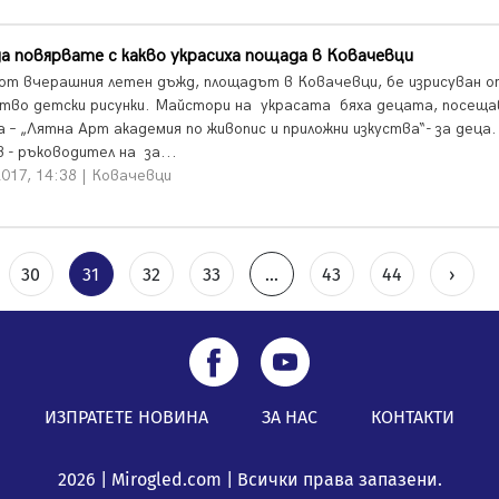
а повярвате с какво украсиха пощада в Ковачевци
от вчерашния летен дъжд, площадът в Ковачевци, бе изрисуван о
тво детски рисунки. Майстори на украсата бяха децата, посещ
 – „Лятна Арт академия по живопис и приложни изкуства“- за деца.
 - ръководител на за...
017, 14:38 | Ковачевци
30
31
32
33
...
43
44
›
ИЗПРАТЕТЕ НОВИНА
ЗА НАС
КОНТАКТИ
2026 | Mirogled.com | Всички права запазени.