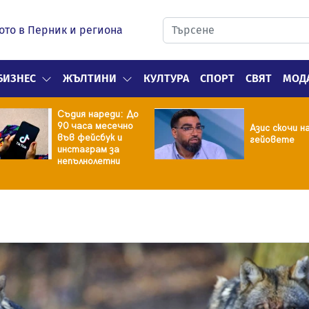
ото в Перник и региона
БИЗНЕС
ЖЪЛТИНИ
КУЛТУРА
СПОРТ
СВЯТ
МОД
Съдия нареди: До
90 часа месечно
Азис скочи н
във фейсбук и
гейовете
инстаграм за
непълнолетни