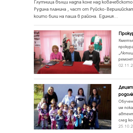
Глутница вълци надпа коне над ковачевското
Рудина планина , част от Руйско-Верилийскат
които били на паша в района. Единия...
Проку
Кметът
прокур
„Люпиц
ремонтн
02.11.2
Децата
родол
Обучен
им пока
автент
след ко
25.10.2