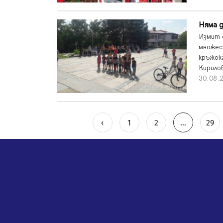
Няма д
Измит 
множес
кръжока
Кирилов
30.08.2
‹
1
2
...
29