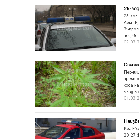
25-год
25-год
Лом. И
въпрос
неизве
02.03.2
Спипах
Перниш
престъ
хода н
млад м
01.03.2
Наизв
Кражба
20-27 