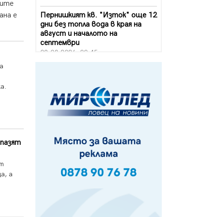
дите
Пернишкият кв. "Изток" още 12
ана е
дни без топла вода в края на
август и началото на
септември
09.08.2026, 00:45
а
Перник дава 20 млн. евро за
сметопочистване
а.
08.08.2026, 00:24
Феновете на "Миньор"
превземат Разлог
07.08.2026, 14:52
 пазят
Ремонтът на ул. "Ален мак" в
Перник е в заключителен етап
ат
07.08.2026, 14:10
а, а
Фолклорен ансамбъл „Кладница“
с голямата награда от
фестивал в Полша
07.08.2026, 13:05