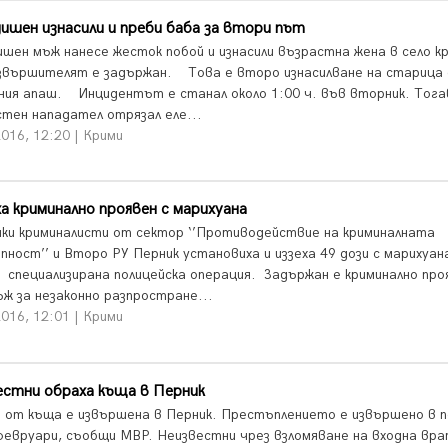
ишен изнасили и преби баба за втори път
ишен мъж нанесе жесток побой и изнасили възрастна жена в село к
звършителят е задържан. Това е второ изнасилване на старица
ния апаш. Инцидентът е станал около 1:00 ч. във вторник. Тога
стен нападател отрязал еле...
016, 12:20 | Крими
а криминално проявен с марихуана
ки криминалисти от сектор ‘’Противодействие на криминалната
пност’’ и Второ РУ Перник установиха и иззеха 49 дози с марихуан
а специализирана полицейска операция. Задържан е криминално про
ъж за незаконно разпростране...
016, 12:01 | Крими
естни обраха къща в Перник
 от къща е извършена в Перник. Престъплението е извършено в 
февруари, съобщи МВР. Неизвестни чрез взломяване на входна вр