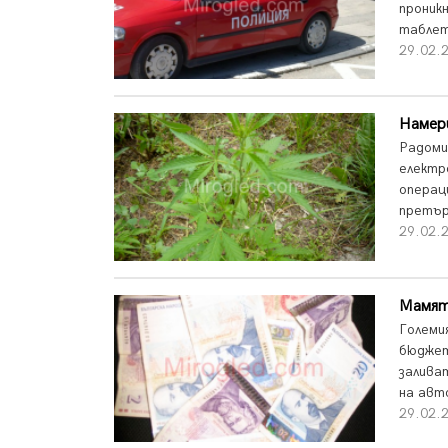
проникн
таблет
29.02.2
Намери
Радоми
електр
операц
претър
29.02.2
Мамят
Големи
бюджет
залива
на авто
29.02.2