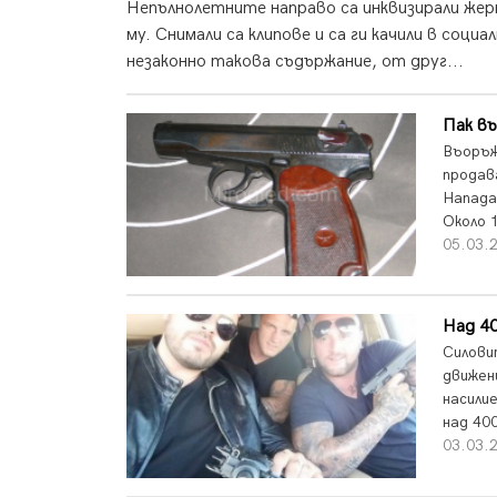
Непълнолетните направо са инквизирали жерт
му. Снимали са клипове и са ги качили в соци
незаконно такова съдържание, от друг...
Пак в
Въоръж
продава
Напада
Около 1
05.03.2
Над 4
Силови
движен
насили
над 400
03.03.2