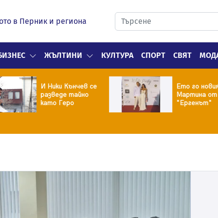
ото в Перник и региона
БИЗНЕС
ЖЪЛТИНИ
КУЛТУРА
СПОРТ
СВЯТ
МОД
И Ники Кънчев се
Ето го нови
разведе тайно
Мартина от
като Геро
"Ергенът"