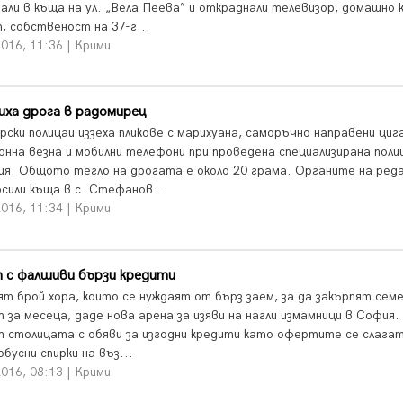
али в къща на ул. „Вела Пеева” и откраднали телевизор, домашно к
, собственост на 37-г...
016, 11:36 | Крими
ха дрога в радомирец
рски полицаи иззеха пликове с марихуана, саморъчно направени циг
онна везна и мобилни телефони при проведена специализирана поли
ия. Общото тегло на дрогата е около 20 грама. Органите на ред
сили къща в с. Стефанов...
016, 11:34 | Крими
 с фалшиви бързи кредити
ят брой хора, които се нуждаят от бърз заем, за да закърпят сем
 за месеца, даде нова арена за изяви на нагли измамници в София.
т столицата с обяви за изгодни кредити като офертите се слага
бусни спирки на въз...
016, 08:13 | Крими