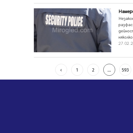
Намери
Незако
разфас
дейнос
няколко
27.02.2
‹
1
2
...
593