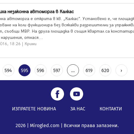
ха незаконна автоморга в Калкас
нна автоморга е открита в кв. „Калкас”. Установено е, че площад
оване на коли функционира без всякакви разрешителни за упражняв
т, съобщи МВР. На друга площадка в същия квартал са констатир
 нарушения, отнася...
016, 18:26 | Крими
594
595
596
597
...
619
620
›
ИЗПРАТЕТЕ НОВИНА
ЗА НАС
КОНТАКТИ
2026 | Mirogled.com | Всички права запазени.