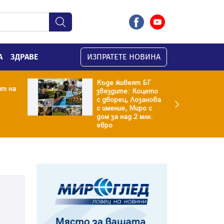
А
ЗДРАВЕ
ИЗПРАТЕТЕ НОВИНА
Къде живеят БГ
ят на
звездите: Коцето
с дворец, Лозанова
с имение, Миро с
дом за над 2 млн.
евро