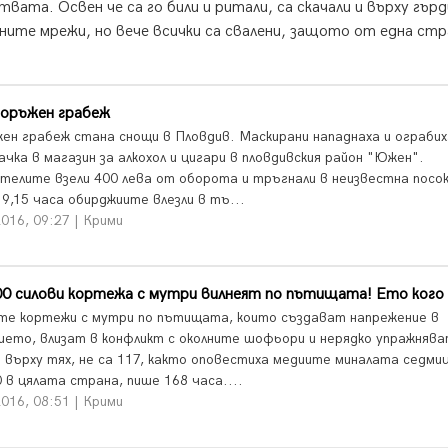
вата. Освен че са го били и ритали, са скачали и върху гър
алните мрежи, но вече всички са свалени, защото от една стр
ъоръжен грабеж
ен грабеж стана снощи в Пловдив. Маскирани нападнаха и ограбих
чка в магазин за алкохол и цигари в пловдивския район "Южен".
телите взели 400 лева от оборота и тръгнали в неизвестна посок
9,15 часа обирджиите влезли в тъ...
016, 09:27 | Крими
00 силови кортежа с мутри вилнеят по пътищата! Ето кого
те кортежи с мутри по пътищата, които създават напрежение в
ието, влизат в конфликт с околните шофьори и нерядко упражняв
е върху тях, не са 117, както оповестиха медиите миналата седмиц
 в цялата страна, пише 168 часа....
016, 08:51 | Крими