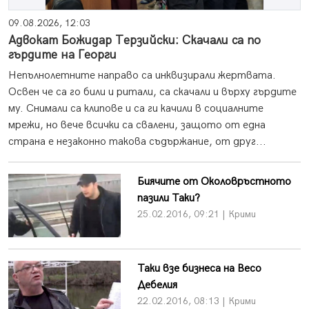
09.08.2026, 12:03
Адвокат Божидар Терзийски: Скачали са по
гърдите на Георги
Непълнолетните направо са инквизирали жертвата.
Освен че са го били и ритали, са скачали и върху гърдите
му. Снимали са клипове и са ги качили в социалните
мрежи, но вече всички са свалени, защото от една
страна е незаконно такова съдържание, от друг...
Биячите от Околовръстното
пазили Таки?
25.02.2016, 09:21 | Крими
Таки взе бизнеса на Весо
Дебелия
22.02.2016, 08:13 | Крими