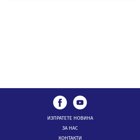
Проверявайте съмнителните линкове в bezopasno.net
05.08.2026, 15:42
ИЗПРАТЕТЕ НОВИНА
ЗА НАС
КОНТАКТИ