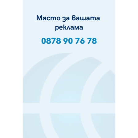
фестивал в Полша
07.08.2026, 13:05
Частично бедствено положение в Перник заради
пропаднал път, обслужващ важен обект
07.08.2026, 12:05
Да отговорим на жегите с филм под звездите днес и
утре
07.08.2026, 10:21
Първите крачки в помощ на пенсионерите в Перник,
вече са факт
07.08.2026, 09:18
Пак ограничават камионите по магистралите в петък
и неделя. Ето обходните маршрути
07.08.2026, 07:55
Ето какво вдъхнови Здравка Евтимова за новата ѝ
книга
07.08.2026, 00:11