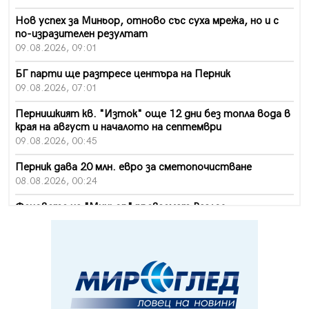
Нов успех за Миньор, отново със суха мрежа, но и с
по-изразителен резултат
09.08.2026, 09:01
БГ парти ще разтресе центъра на Перник
09.08.2026, 07:01
Пернишкият кв. "Изток" още 12 дни без топла вода в
края на август и началото на септември
09.08.2026, 00:45
Перник дава 20 млн. евро за сметопочистване
08.08.2026, 00:24
Феновете на "Миньор" превземат Разлог
07.08.2026, 14:52
Ремонтът на ул. "Ален мак" в Перник е в заключителен
етап
07.08.2026, 14:10
Фолклорен ансамбъл „Кладница“ с голямата награда от