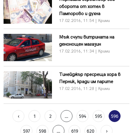
оборота от хотел в
Пампорово и духна
17.02.2016, 11:54 | Крими
Мъж счупи витрината на
денонощен магазин
17.02.2016, 11:34 | Крими
Тинейджър пресреща хора в
Перник, кради им парите
17.02.2016, 11:28 | Крими
‹
1
2
...
594
595
596
597
598
...
619
620
›