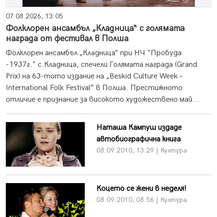
07.08.2026, 13:05
Фолклорен ансамбъл „Кладница“ с голямата
награда от фестивал в Полша
Фолклорен ансамбъл „Кладница“ при НЧ "Пробуда
-1937г." с.Кладница, спечели Голямата награда (Grand
Prix) на 63-тото издание на „Beskid Culture Week –
International Folk Festival“ в Полша. Престижното
отличие е признание за високото художествено май...
Наташа Кампуш издаде
автобиографична книга
08.09.2010, 13:29 | Култура
Коцето се жени в неделя!
08.09.2010, 08:56 | Култура