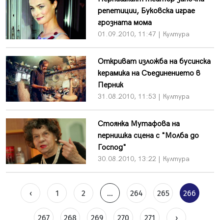
репетиции, Буковска играе
грозната мома
01.09.2010, 11:47 | Култура
Откриват изложба на бусинска
керамика на Съединението в
Перник
31.08.2010, 11:53 | Култура
Стоянка Мутафова на
пернишка сцена с "Молба до
Господ"
30.08.2010, 13:22 | Култура
‹
1
2
...
264
265
266
267
268
269
270
271
›