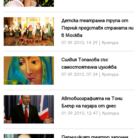
Детска театрална трупа от
Перник представя страната ни
в Москва
07.09.2010, 14:29 | Култура
Силвия Топалова със
самостоятелна изложба
07.09.2010, 07:34 | Култура
Автобиографията на Тони
Блеър на пазара от днес
01.09.2010, 12:47 | Култура
Пернишкият театър започна