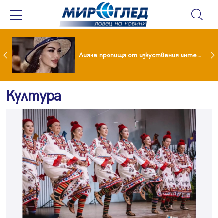
Популярен риалити герой заряза жена си заради друга
Лияна пропищя от изкуствения интелект
Култура