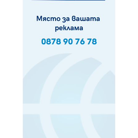
Частично бедствено положение в Перник заради
пропаднал път, обслужващ важен обект
07.08.2026, 12:05
Да отговорим на жегите с филм под звездите днес и
утре
07.08.2026, 10:21
Първите крачки в помощ на пенсионерите в Перник,
вече са факт
07.08.2026, 09:18
Пак ограничават камионите по магистралите в петък
и неделя. Ето обходните маршрути
07.08.2026, 07:55
Ето какво вдъхнови Здравка Евтимова за новата ѝ
книга
07.08.2026, 00:11
Продължава изграждането на нови паркоместа в
Перник
06.08.2026, 11:22