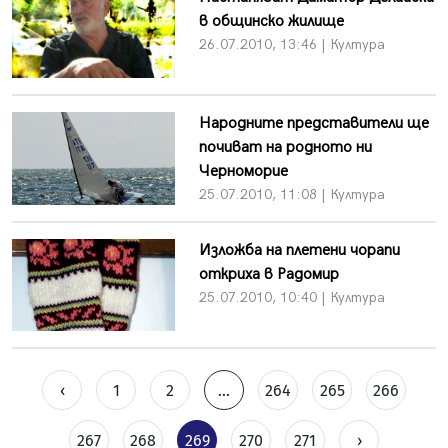
в общинско жилище
26.07.2010, 13:46 | Култура
Народните представители ще
почиват на родното ни
Черноморие
25.07.2010, 11:08 | Култура
Изложба на плетени чорапи
откриха в Радомир
25.07.2010, 10:40 | Култура
‹
1
2
...
264
265
266
267
268
269
270
271
›