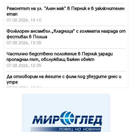
Ремонтът на ул. "Ален мак" в Перник е в заключителен
етап
07.08.2026, 14:10
Фолклорен ансамбъл „Кладница“ с голямата награда от
фестивал в Полша
07.08.2026, 13:05
Частично бедствено положение в Перник заради
пропаднал път, обслужващ важен обект
07.08.2026, 12:05
Да отговорим на жегите с филм под звездите днес и
утре
07.08.2026, 10:21
Първите крачки в помощ на пенсионерите в Перник,
вече са факт
07.08.2026, 09:18
Пак ограничават камионите по магистралите в петък
и неделя. Ето обходните маршрути