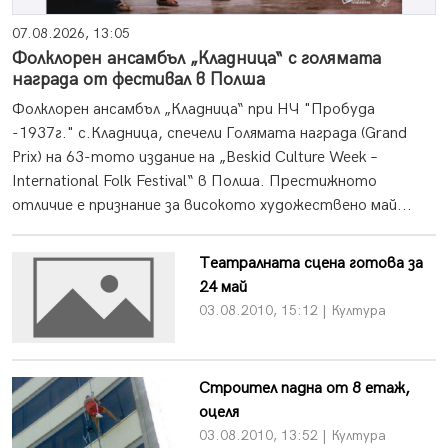
07.08.2026, 13:05
Фолклорен ансамбъл „Кладница“ с голямата
награда от фестивал в Полша
Фолклорен ансамбъл „Кладница“ при НЧ "Пробуда
-1937г." с.Кладница, спечели Голямата награда (Grand
Prix) на 63-тото издание на „Beskid Culture Week –
International Folk Festival“ в Полша. Престижното
отличие е признание за високото художествено май...
Театралната сцена готова за
24 май
03.08.2010, 15:12 | Култура
Строител падна от 8 етаж,
оцеля
03.08.2010, 13:52 | Култура