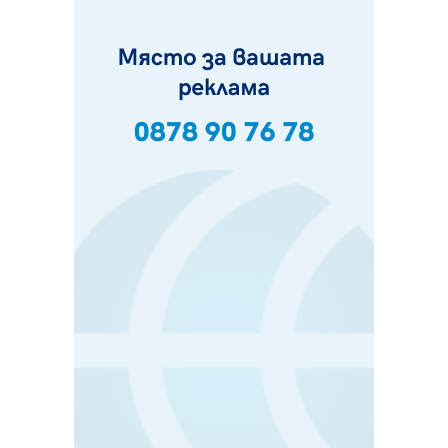
07.08.2026, 07:55
Ето какво вдъхнови Здравка Евтимова за новата ѝ
книга
07.08.2026, 00:11
Продължава изграждането на нови паркоместа в
Перник
06.08.2026, 11:22
Върви почистване на главен път от квартал „Бела
вода“ до кв. „Църква“
06.08.2026, 10:57
Четири сигнала до пожарната в Перник за денонощие,
пожарникарите призовават към повишено внимание
06.08.2026, 09:43
Много заразен вирус върлува в Перник
06.08.2026, 09:28
Проверки за спазване правилата за пожарна
безопасност по време на жътвената кампания в
Перник