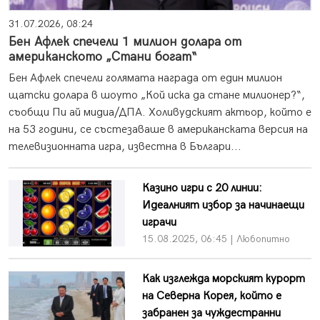
31.07.2026, 08:24
Бен Афлек спечели 1 милион долара от
американското „Стани богат“
Бен Афлек спечели голямата награда от един милион
щатски долара в шоуто „Кой иска да стане милионер?“,
съобщи Пи ай мидиа/ДПА. Холивудският актьор, който е
на 53 години, се състезаваше в американската версия на
телевизионната игра, известна в Българи...
Казино игри с 20 линии:
Идеалният избор за начинаещи
играчи
15.08.2025, 06:45 | Любопитно
Как изглежда морският курорт
на Северна Корея, който е
забранен за чуждестранни