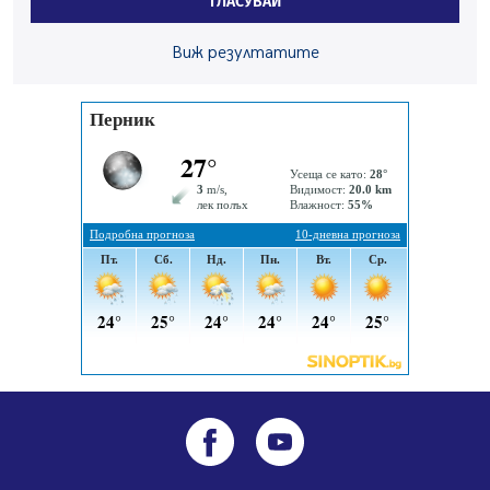
ГЛАСУВАЙ
05.08.2026, 14:01
Виж резултатите
„Топлофикация Перник“ напредва с дигитализацията
на отчетния процес
05.08.2026, 11:48
Радев: Работи се усилено за спасяване на средствата
по Плана за справедлив преход за Стара Загора,
Кюстендил и Перник
05.08.2026, 11:34