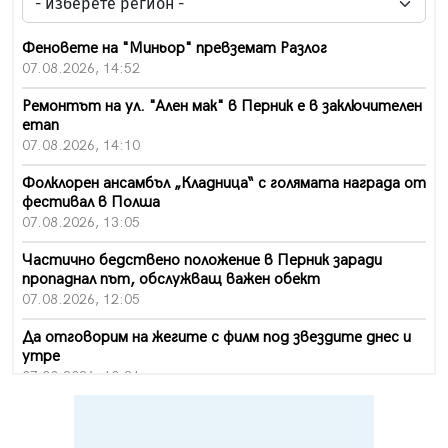
Феновете на "Миньор" превземат Разлог
07.08.2026, 14:52
Ремонтът на ул. "Ален мак" в Перник е в заключителен
етап
07.08.2026, 14:10
Фолклорен ансамбъл „Кладница“ с голямата награда от
фестивал в Полша
07.08.2026, 13:05
Частично бедствено положение в Перник заради
пропаднал път, обслужващ важен обект
07.08.2026, 12:05
Да отговорим на жегите с филм под звездите днес и
утре
07.08.2026, 10:21
Първите крачки в помощ на пенсионерите в Перник,
вече са факт