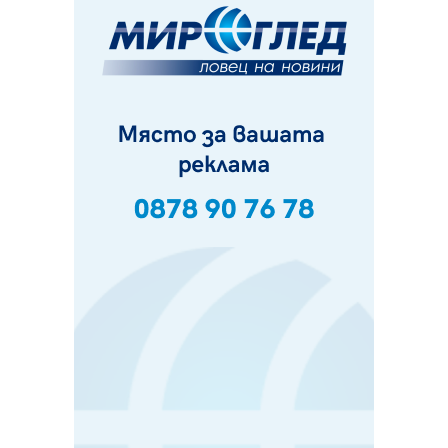
07.08.2026, 09:18
Пак ограничават камионите по магистралите в петък
и неделя. Ето обходните маршрути
07.08.2026, 07:55
Ето какво вдъхнови Здравка Евтимова за новата ѝ
книга
07.08.2026, 00:11
Продължава изграждането на нови паркоместа в
Перник
06.08.2026, 11:22
Върви почистване на главен път от квартал „Бела
вода“ до кв. „Църква“
06.08.2026, 10:57
Четири сигнала до пожарната в Перник за денонощие,
пожарникарите призовават към повишено внимание
06.08.2026, 09:43
Много заразен вирус върлува в Перник