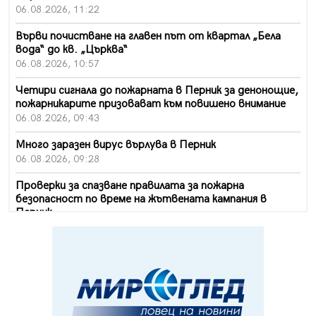
06.08.2026, 11:22
Върви почистване на главен път от квартал „Бела
вода“ до кв. „Църква“
06.08.2026, 10:57
Четири сигнала до пожарната в Перник за денонощие,
пожарникарите призовават към повишено внимание
06.08.2026, 09:43
Много заразен вирус върлува в Перник
06.08.2026, 09:28
Проверки за спазване правилата за пожарна
безопасност по време на жътвената кампания в
Перник
06.08.2026, 07:51
Ето какви забавления ще има през август в Перник
06.08.2026, 00:48
Пернишки експерт за фишинг измамите:
Проверявайте съмнителните линкове в bezopasno.net