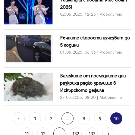
Тайландка е новата Мис Свят
2025!
02.06.2025, 12:25 | Любопитно
Ръчните скорости изчезват до
5 години
01.06.2025, 08:36 | Любопитно
Валежите от последните дни
разкриха рядко зрелище в
Искърското дефиле
27.05.2025, 08:20 | Любопитно
‹
1
2
...
8
9
10
11
12
...
132
133
›