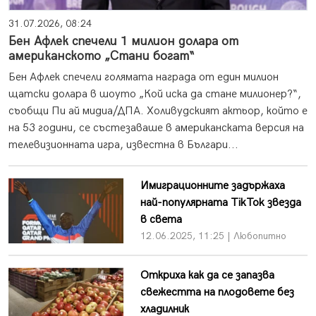
31.07.2026, 08:24
Бен Афлек спечели 1 милион долара от
американското „Стани богат“
Бен Афлек спечели голямата награда от един милион
щатски долара в шоуто „Кой иска да стане милионер?“,
съобщи Пи ай мидиа/ДПА. Холивудският актьор, който е
на 53 години, се състезаваше в американската версия на
телевизионната игра, известна в Българи...
Имиграционните задържаха
най-популярната TikTok звезда
в света
12.06.2025, 11:25 | Любопитно
Откриха как да се запазва
свежестта на плодовете без
хладилник