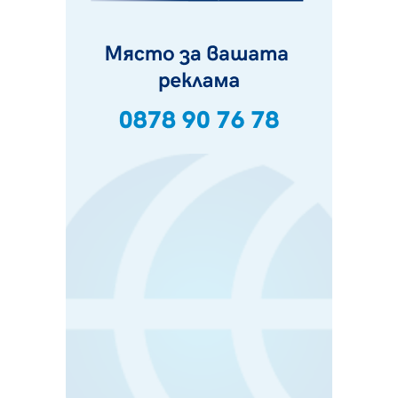
05.08.2026, 15:42
На 95 години почина Лиляна Десова
05.08.2026, 15:18
Радев: Работи се активно за запазването на
средствата по Плана за справедлив преход за
въглищните райони
05.08.2026, 14:57
Звезди от световна сцена в Перник ще пеят на
Пернишката крепост
05.08.2026, 14:01
„Топлофикация Перник“ напредва с дигитализацията
на отчетния процес
05.08.2026, 11:48
Радев: Работи се усилено за спасяване на средствата
по Плана за справедлив преход за Стара Загора,
Кюстендил и Перник
05.08.2026, 11:34