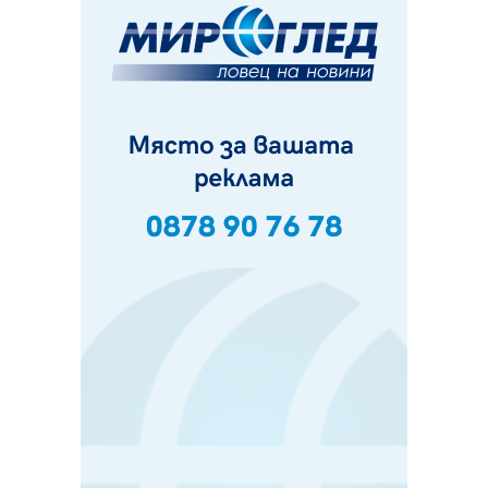
06.08.2026, 00:48
Пернишки експерт за фишинг измамите:
Проверявайте съмнителните линкове в bezopasno.net
05.08.2026, 15:42
На 95 години почина Лиляна Десова
05.08.2026, 15:18
Радев: Работи се активно за запазването на
средствата по Плана за справедлив преход за
въглищните райони
05.08.2026, 14:57
Звезди от световна сцена в Перник ще пеят на
Пернишката крепост
05.08.2026, 14:01
„Топлофикация Перник“ напредва с дигитализацията
на отчетния процес
05.08.2026, 11:48
Радев: Работи се усилено за спасяване на средствата
по Плана за справедлив преход за Стара Загора,