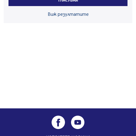
ГЛАСУВАЙ
Извънредният и пълномощен посланик на Иран на
Виж резултатите
посещение в музея в Перник
05.08.2026, 09:02
Млади мъже от Перник в инициатива „Перник
подкрепя своите пенсионери“
05.08.2026, 08:57
5 случая на хепатит от началото на юли до сега в
Перник
05.08.2026, 00:32