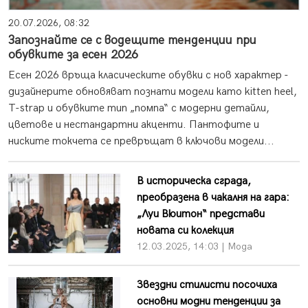
20.07.2026, 08:32
Запознайте се с водещите тенденции при
обувките за есен 2026
Есен 2026 връща класическите обувки с нов характер -
дизайнерите обновяват познати модели като kitten heel,
T-strap и обувките тип „помпа“ с модерни детайли,
цветове и нестандартни акценти. Пантофите и
ниските токчета се превръщат в ключови модели...
В историческа сграда,
преобразена в чакалня на гара:
„Луи Вюитон“ представи
новата си колекция
12.03.2025, 14:03 | Мода
Звездни стилисти посочиха
основни модни тенденции за