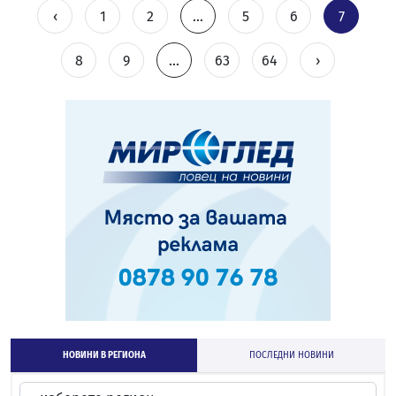
‹
1
2
...
5
6
7
8
9
...
63
64
›
НОВИНИ В РЕГИОНА
ПОСЛЕДНИ НОВИНИ