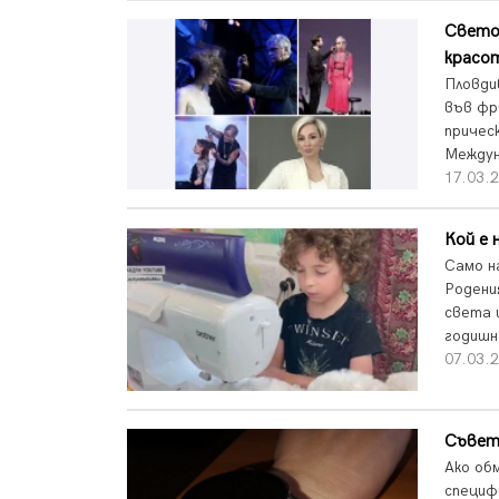
Светов
красо
Пловди
във фр
причес
Междун
17.03.2
Кой е 
Само н
Родени
света и
годишн
07.03.2
Съвети
Ако об
специф