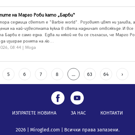
тите на Марго Роби като „Барби“
тора седмица светът е "Barbie world". Розовият цвят ни залива, 
ения на най-известната кукла в света надничат отвсякъде.И все 
а Барби е само една. Едва ли някой не би се съгласил, че Марго Ро
да изиграе ролята на лю...
026, 08:44 | Мода
5
6
7
8
...
63
64
›
ИЗПРАТЕТЕ НОВИНА
ЗА НАС
КОНТАКТИ
2026 | Mirogled.com | Всички права запазени.