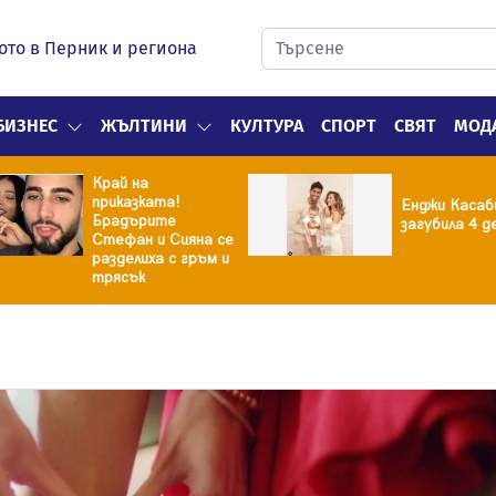
ото в Перник и региона
БИЗНЕС
ЖЪЛТИНИ
КУЛТУРА
СПОРТ
СВЯТ
МОД
Край на
приказката!
Енджи Касаб
Брадърите
загубила 4 д
Стефан и Сияна се
разделиха с гръм и
трясък