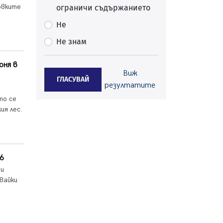
овките
ограничи съдържанието
Перник
05.08.2026, 11:34
Не
Вече няма чакащи с години за
Не знам
присъединяване към мрежата на
„ВиК“ в Перник
оня в
05.08.2026, 11:22
Виж
ГЛАСУВАЙ
След сигнали: Санкции за шумни
резултатите
младежи и предупреждения
то се
заради тормоз над жена в
ия лес.
Перник
05.08.2026, 10:03
Непълнолетни с електрически
тротинетки санкционирани при
6
нощна проверка в Перник
 и
05.08.2026, 10:00
вайки
По-малко тежки катастрофи в
Пернишко от началото на
годината
05.08.2026, 09:30