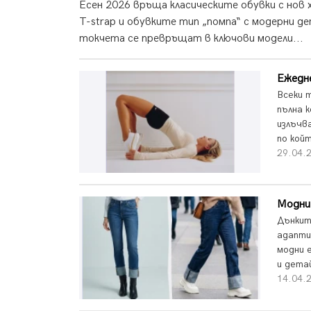
Есен 2026 връща класическите обувки с нов х
T-strap и обувките тип „помпа“ с модерни 
токчета се превръщат в ключови модели...
Ежедн
Всеки т
пълна 
излъчв
по кой
29.04.2
Модни 
Дънкит
адапти
модни 
и дета
14.04.2