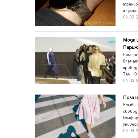
тренир
и цели
06.03.2
Мода и
Париж
Британ
впечат
проведе
Там 10 
06.03.2
Пола и
Комбин
свобод
комфор
универс
03.03.2