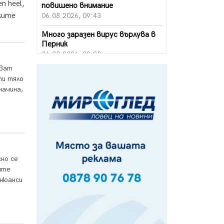
n heel,
повишено внимание
ките
06.08.2026, 09:43
Много заразен вирус върлува в
Перник
06.08.2026, 09:28
кват
Проверки за спазване правилата
ти тяло
за пожарна безопасност по
начина,
време на жътвената кампания в
Перник
06.08.2026, 07:51
Ето какви забавления ще има
през август в Перник
06.08.2026, 00:48
но се
Пернишки експерт за фишинг
ите
измамите: Проверявайте
 нюанси
съмнителните линкове в
bezopasno.net
05.08.2026, 15:42