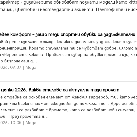
арактер - дизайнерите обновяват познати модели като kitte
детайли, цветове и нестандартни акценти. Пантофите и нис
евен комфорт – защо тези спортни обувки са задължителни
вой ден е изпълнен с хиляди крачки и динамични задачи, които изис
концентрация. Когато стъпалата ти се чувстват добре, цялото 
а увереност и лекота. Правилният избор на обувки променя изцяло 
то възприемаш д...
026, 09:37 | Мода
дънки 2026: Какви стилове са актуални тази пролет
е отдавна са основен елемент от женския гардероб, тъй като лес
рат към всеки стил – от ежедневен до по-елегантен. Дори основн
елементи се развиват с времето, като се появяват нови силуети,
йли. През пролетта н...
026, 10:05 | Мода