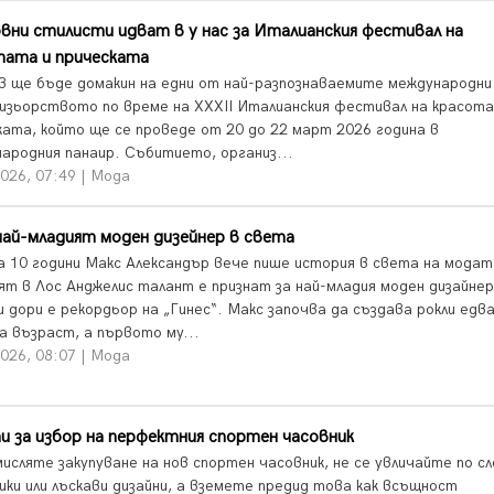
ни стилисти идват в у нас за Италианския фестивал на
тата и прическата
в ще бъде домакин на едни от най-разпознаваемите международни
изьорството по време на XXXII Италианския фестивал на красот
ката, който ще се проведе от 20 до 22 март 2026 година в
ародния панаир. Събитието, организ...
026, 07:49 | Мода
най-младият моден дизейнер в света
а 10 години Макс Александър вече пише история в света на модат
ят в Лос Анджелис талант е признат за най-младия моден дизайнер
 дори е рекордьор на „Гинес“. Макс започва да създава рокли едва
а възраст, а първото му...
026, 08:07 | Мода
 за избор на перфектния спортен часовник
мисляте закупуване на нов спортен часовник, не се увличайте по с
ики или лъскави дизайни, а вземете предид това как всъщност