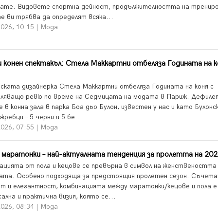
ате. Видовете спортна дейност, продължителността на тренир
те ви трябва да определят всяка...
026, 10:15 | Мода
 конен спектакъл: Стела Маккартни отбеляза Годината на к
ската дизайнерка Стела Маккартни отбеляза Годината на коня с
ляващо ревю по време на Седмицата на модата в Париж. Дефиле
 в конна зала в парка Боа дьо Булон, известен у нас и като Булонск
жребци – 5 черни и 5 бе...
026, 07:55 | Мода
 маратонки – най-актуалната тенденция за пролетта на 202
ацията от пола и кецове се превърна в символ на женствеността
ата. Особено подходяща за предстоящия пролетен сезон. Съчета
т и елегантност, комбинацията между маратонки/кецове и пола е
ална и практична визия, която се...
026, 08:34 | Мода