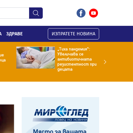
А
ЗДРАВЕ
ИЗПРАТЕТЕ НОВИНА
„Тиха пандемия“:
Увеличава се
ие
антибиотичната
еца
резистентност при
децата