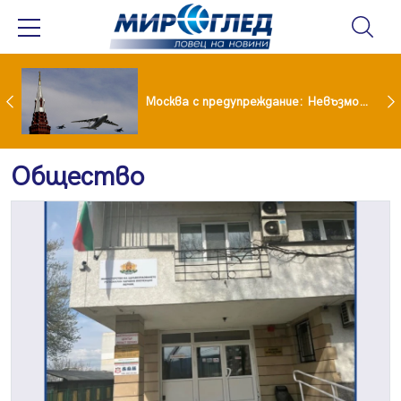
Вече не рушим само Земята: 4-тонен фрагмент на SpaceX удари луната
Москва с предупреждание: Невъзможно е да бъде победена ядрена сила като Русия
Общество