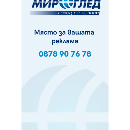
Радев: Работи се усилено за спасяване на средствата
по Плана за справедлив преход за Стара Загора,
Кюстендил и Перник
05.08.2026, 11:34
Вече няма чакащи с години за присъединяване към
мрежата на „ВиК“ в Перник
05.08.2026, 11:22
След сигнали: Санкции за шумни младежи и
предупреждения заради тормоз над жена в Перник
05.08.2026, 10:03
Непълнолетни с електрически тротинетки
санкционирани при нощна проверка в Перник
05.08.2026, 10:00
По-малко тежки катастрофи в Пернишко от
началото на годината
05.08.2026, 09:30
Здравният министър Катя Ивкова и депутата от
Перник Мартин Жлябинков обходиха здравни