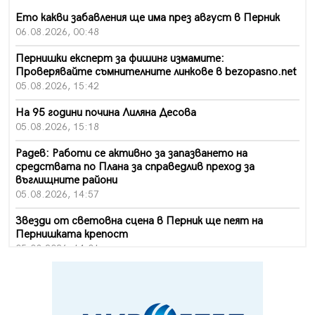
Ето какви забавления ще има през август в Перник
06.08.2026, 00:48
Пернишки експерт за фишинг измамите:
Проверявайте съмнителните линкове в bezopasno.net
05.08.2026, 15:42
На 95 години почина Лиляна Десова
05.08.2026, 15:18
Радев: Работи се активно за запазването на
средствата по Плана за справедлив преход за
въглищните райони
05.08.2026, 14:57
Звезди от световна сцена в Перник ще пеят на
Пернишката крепост
05.08.2026, 14:01
„Топлофикация Перник“ напредва с дигитализацията
на отчетния процес
05.08.2026, 11:48