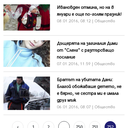
Ивановден отмина, но на 8
януари е още по-голям празник!
08.01.2016, 08:12 | Общество
Дъщерята на загиналия Дими
от "Сленг" с разтърсващо
послание
07.01.2016, 11:59 | Общество
Братът на убитата Дани:
Благой обожаваше детето, не
е вярно, че сестра ми е имала
друг мъж
06.01.2016, 08:07 | Общество
‹
1
2
...
750
751
752