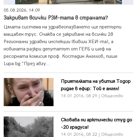
05.08.2026, 14:09
Закриват всички РЗИ-тата в страната?
Цялата система на здравеопазването ще претърпи
мащабен трус. Очаква се закриване на всички 28
Регионални здравни инспекции (бивши ХЕИ-та), а
новината разкри депутатът от ГЕРБ и шеф на
ресорната комисия проф. Костадин Ангелов, пише
Lupa.bg "През авгу...
Приятелката на убития Тодор
ридае в ефир: Той е ангел!
14.01.2016, 08:29 | Общество
Сковава ни арктически студ до
-20 градуса!
14.01.2016, 08:22 | Общество