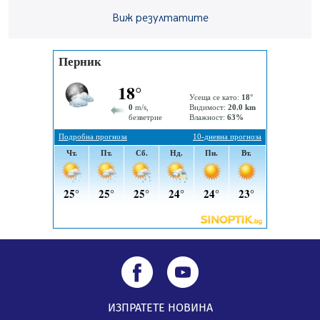
56-годишен е загиналият водач на камион, паднал от
Виж резултатите
мост на "Струма"
04.08.2026, 12:08
Най-чаканият ремонт в Перник започва този петък
04.08.2026, 09:11
Все по-горещо с всеки ден: Жълт код в почти цялата
страна, Перник свети в зелено
04.08.2026, 07:39
ИЗПРАТЕТЕ НОВИНА