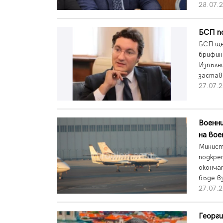
28.07.2
БСП п
БСП ще
брифин
Изпълн
застав
27.07.2
Военни
на вое
Минист
подкре
оконча
бъде в
27.07.2
Георги