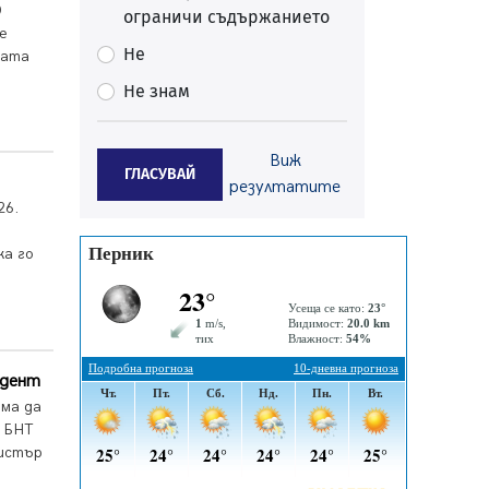
0
ограничи съдържанието
Перник
е
05.08.2026, 11:34
Не
ката
Вече няма чакащи с години за
Не знам
присъединяване към мрежата на
„ВиК“ в Перник
05.08.2026, 11:22
Виж
ГЛАСУВАЙ
След сигнали: Санкции за шумни
резултатите
младежи и предупреждения
26.
заради тормоз над жена в
Перник
а го
05.08.2026, 10:03
Непълнолетни с електрически
тротинетки санкционирани при
нощна проверка в Перник
05.08.2026, 10:00
идент
яма да
По-малко тежки катастрофи в
о БНТ
Пернишко от началото на
нистър
годината
05.08.2026, 09:30