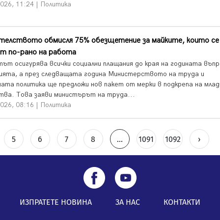
026, 11:24 | Политика
телството обмисля 75% обезщетение за майките, които се
т по-рано на работа
ът осигурява всички социални плащания до края на годината въпр
ията, а през следващата година Министерството на труда и
ната политика ще предложи нов пакет от мерки в подкрепа на мла
тва. Това заяви министърът на труда...
026, 08:16 | Политика
5
6
7
8
...
1091
1092
›
ИЗПРАТЕТЕ НОВИНА
ЗА НАС
КОНТАКТИ