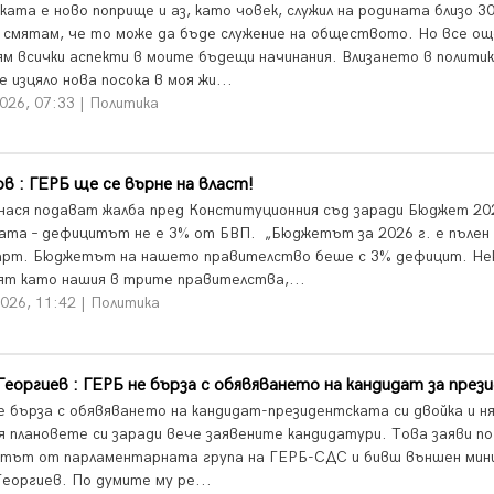
ката е ново поприще и аз, като човек, служил на родината близо 3
, смятам, че то може да бъде служение на обществото. Но все ощ
ям всички аспекти в моите бъдещи начинания. Влизането в полити
 изцяло нова посока в моя жи...
026, 07:33 | Политика
в : ГЕРБ ще се върне на власт!
нася подават жалба пред Конституционния съд заради Бюджет 20
ата – дефицитът не е 3% от БВП. „Бюджетът за 2026 г. е пълен
рт. Бюджетът на нашето правителство беше с 3% дефицит. Нек
ят като нашия в трите правителства,...
026, 11:42 | Политика
Георгиев : ГЕРБ не бърза с обявяването на кандидат за през
е бърза с обявяването на кандидат-президентската си двойка и н
я плановете си заради вече заявените кандидатури. Това заяви п
тът от парламентарната група на ГЕРБ-СДС и бивш външен ми
Георгиев. По думите му ре...