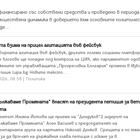
финансирано със собствени средства и проведено в периода
а съществена динамика в доверието към основните политичес
де...
а взима на прицел агитацията във фейсбук
борната агитация във фейсбук, другите големи социални платфор
е блогове ще попадне под контрола на ЦИК, ако парламентът одо
жените от управляващата „Прогресивна България“ промени в Изб
, пише Lupa.bg Новите тексто...
026, 08:58 | Политика
ължаваме Промяната" внасят на президента петиция за вет
ета
ентът Илияна Йотова ще приеме на "Дондуков"2 лидерът на
лжаваме Промяната" Асен Василев и председателят на
ентарната група на партията Николай Денков. Срещата е по тях
 за да връчат на държавния глава петиция с искане за в...