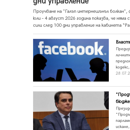
дни управление
Проучване на "Галъп интернешънъл болкан", 
юли – 4 август 2026 година показва, че ням
сили след 100 дни управление на кабинета “Ра
Властт
Предиз
личнит
предло
кодекс
28.07.2
"Прод
бюдж
Презид
"Продъ
парлам
искане,