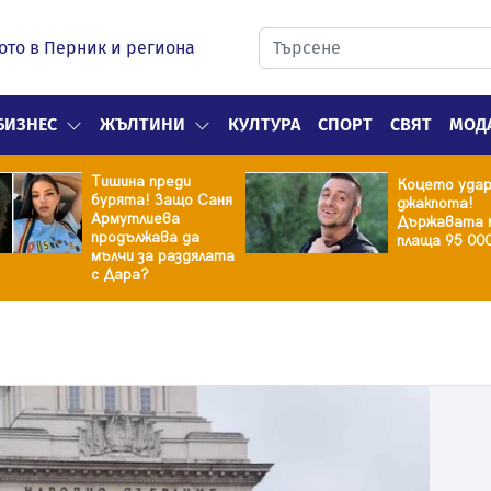
ото в Перник и региона
БИЗНЕС
ЖЪЛТИНИ
КУЛТУРА
СПОРТ
СВЯТ
МОД
Тишина преди
Коцето уда
бурята! Защо Саня
джакпота!
Армутлиева
Държавата 
продължава да
плаща 95 00
мълчи за раздялата
с Дара?