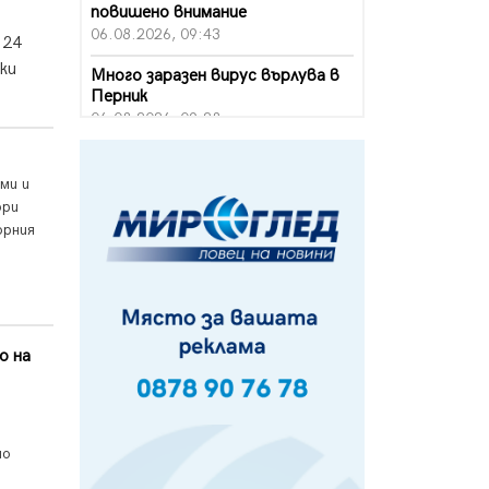
повишено внимание
06.08.2026, 09:43
 24
ки
Много заразен вирус върлува в
Перник
06.08.2026, 09:28
Проверки за спазване правилата
за пожарна безопасност по
ми и
време на жътвената кампания в
бри
Перник
орния
06.08.2026, 07:51
Ето какви забавления ще има
през август в Перник
06.08.2026, 00:48
о на
Пернишки експерт за фишинг
измамите: Проверявайте
съмнителните линкове в
bezopasno.net
05.08.2026, 15:42
но