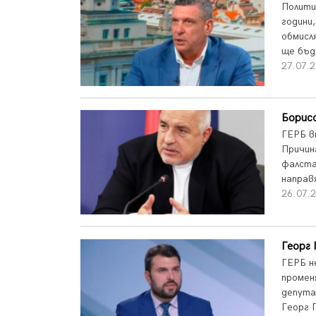
Полити
години
обмисл
ще бъде
27.07.2
Борисо
ГЕРБ в
Причин
фалста
направ
26.07.2
Георг 
ГЕРБ н
промен
депута
Георг 