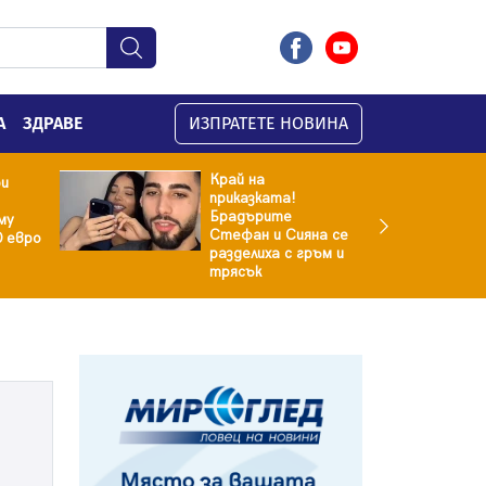
А
ЗДРАВЕ
ИЗПРАТЕТЕ НОВИНА
Край на
ри
приказката!
Брадърите
му
Стефан и Сияна се
0 евро
разделиха с гръм и
трясък