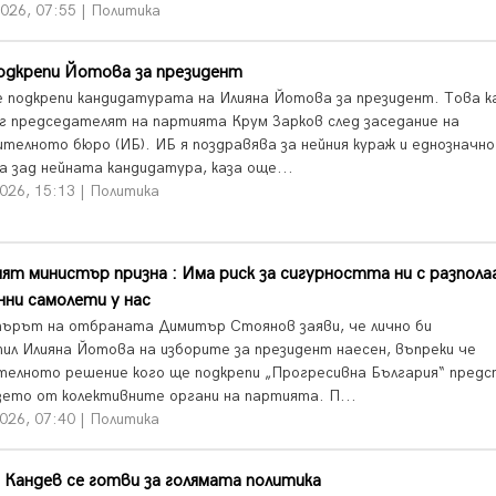
026, 07:55 | Политика
одкрепи Йотова за президент
 подкрепи кандидатурата на Илияна Йотова за президент. Това к
г председателят на партията Крум Зарков след заседание на
ителното бюро (ИБ). ИБ я поздравява за нейния кураж и еднозначно
а зад нейната кандидатура, каза още...
026, 15:13 | Политика
ят министър призна : Има риск за сигурността ни с разпол
нни самолети у нас
ърът на отбраната Димитър Стоянов заяви, че лично би
пил Илияна Йотова на изборите за президент наесен, въпреки че
телното решение кого ще подкрепи „Прогресивна България“ предс
зето от колективните органи на партията. П...
026, 07:40 | Политика
 Кандев се готви за голямата политика