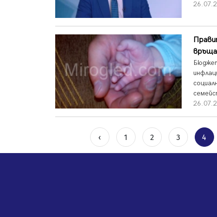
26.07.2
Прави
връща
Бюджет
инфлац
социал
семейс
26.07.2
‹
1
2
3
4