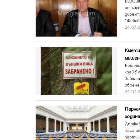
Бившия
от лис
директ
"Фейсб
24.07.2
Кметиц
мишен
Решени
край Я
войнат
обречен
24.07.2
Парла
година
Държав
часа о
партии