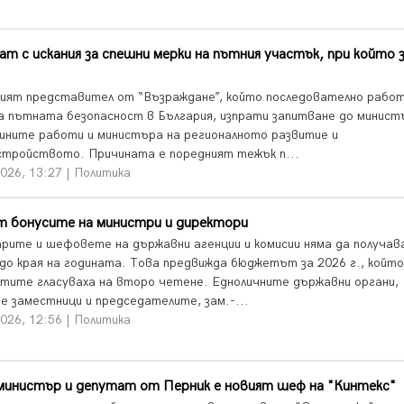
т с искания за спешни мерки на пътния участък, при който 
ият представител от “Възраждане”, който последователно работ
на пътната безопасност в България, изпрати запитване до минист
ните работи и министъра на регионалното развитие и
стройството. Причината е поредният тежък п...
026, 13:27 | Политика
т бонусите на министри и директори
рите и шефовете на държавни агенции и комисии няма да получа
 до края на годината. Това предвижда бюджетът за 2026 г., който
тите гласуваха на второ четене. Едноличните държавни органи,
е заместници и председателите, зам.-...
026, 12:56 | Политика
министър и депутат от Перник е новият шеф на "Кинтекс"