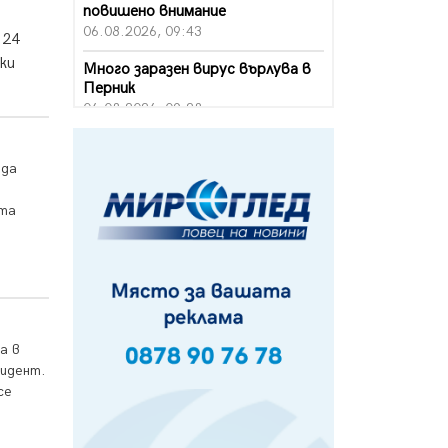
повишено внимание
06.08.2026, 09:43
 24
ки
Много заразен вирус върлува в
Перник
06.08.2026, 09:28
Проверки за спазване правилата
за пожарна безопасност по
 да
време на жътвената кампания в
Перник
ота
06.08.2026, 07:51
Ето какви забавления ще има
през август в Перник
06.08.2026, 00:48
Пернишки експерт за фишинг
а в
измамите: Проверявайте
зидент.
съмнителните линкове в
се
bezopasno.net
05.08.2026, 15:42