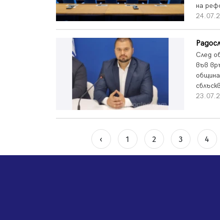
на реф
24.07.2
Радосл
След о
във вр
община
сблъск
23.07.2
‹
1
2
3
4