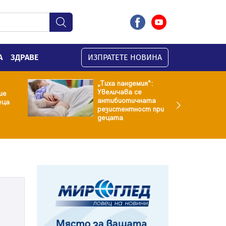
А
ЗДРАВЕ
ИЗПРАТЕТЕ НОВИНА
„Тиха пандемия“:
Увеличава се
ие
антибиотичната
еца
резистентност при
децата