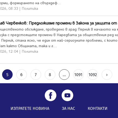
орми, формирането на свърхдеф...
026, 08:33 | Политика
ав Червенков: Предложихме промени в Закона за защита от
бщественото обсъждане, проведено в град Перник в началото на 
ъзка с предстоящите промени в Наредбата за обществения ред н
 Перник, стана ясно, че един от най-сериозните проблеми, с които
ват както Общината, така и г...
026, 12:04 | Политика
5
6
7
8
...
1091
1092
›
ИЗПРАТЕТЕ НОВИНА
ЗА НАС
КОНТАКТИ