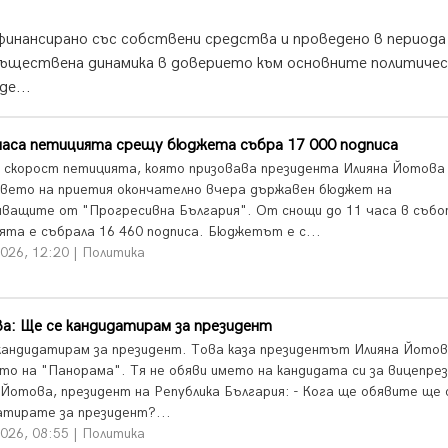
финансирано със собствени средства и проведено в периода
а съществена динамика в доверието към основните политичес
де...
часа петицията срещу бюджета събра 17 000 подписа
 скорост петицията, която призовава президента Илияна Йотова
 вето на приетия окончателно вчера държавен бюджет на
яващите от "Прогресивна България". От снощи до 11 часа в съб
ята е събрала 16 460 подписа. Бюджетът е с...
026, 12:20 | Политика
а: Ще се кандидатирам за президент
кандидатирам за президент. Това каза президентът Илияна Йотов
то на "Панорама". Тя не обяви името на кандидата си за вицепре
 Йотова, президент на Република България: - Кога ще обявите ще 
атирате за президент?...
026, 08:55 | Политика