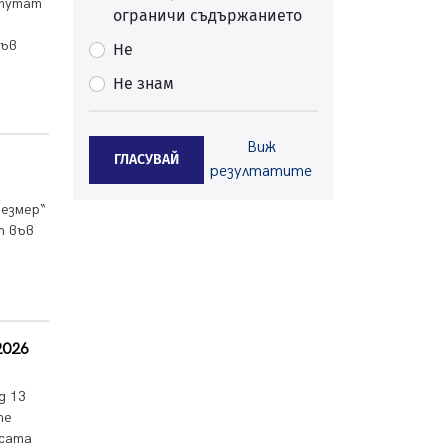
епутат
ограничи съдържанието
Перник
05.08.2026, 11:34
във
Не
Вече няма чакащи с години за
Не знам
присъединяване към мрежата на
„ВиК“ в Перник
05.08.2026, 11:22
Виж
ГЛАСУВАЙ
След сигнали: Санкции за шумни
резултатите
младежи и предупреждения
заради тормоз над жена в
Безмер“
Перник
т във
05.08.2026, 10:03
Непълнолетни с електрически
тротинетки санкционирани при
нощна проверка в Перник
05.08.2026, 10:00
2026
По-малко тежки катастрофи в
д 13
Пернишко от началото на
те
годината
псата
05.08.2026, 09:30