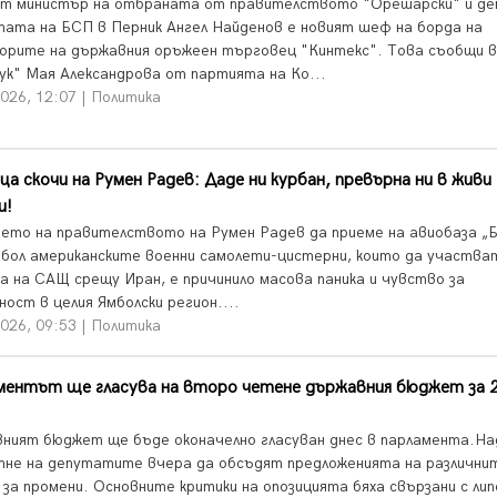
т министър на отбраната от правителството "Орешарски" и д
тата на БСП в Перник Ангел Найденов е новият шеф на борда на
орите на държавния оръжеен търговец "Кинтекс". Това съобщи 
ук" Мая Александрова от партията на Ко...
026, 12:07 | Политика
а скочи на Румен Радев: Даде ни курбан, превърна ни в живи
и!
ето на правителството на Румен Радев да приеме на авиобаза „
мбол американските военни самолети-цистерни, които да участва
а на САЩ срещу Иран, е причинило масова паника и чувство за
ост в целия Ямболски регион....
026, 09:53 | Политика
ментът ще гласува на второ четене държавния бюджет за 
ният бюджет ще бъде оконачелно гласуван днес в парламента.На
тне на депутатите вчера да обсъдят предложенията на различни
 за промени. Основните критики на опозицията бяха свързани с ли