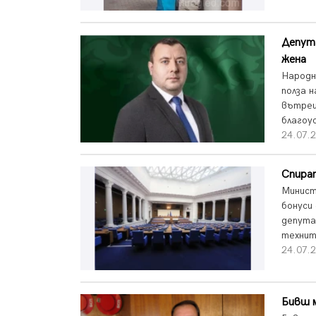
Депута
жена
Народн
полза 
вътреш
благоу
24.07.2
Спира
Минист
бонуси
депута
технит
24.07.2
Бивш 