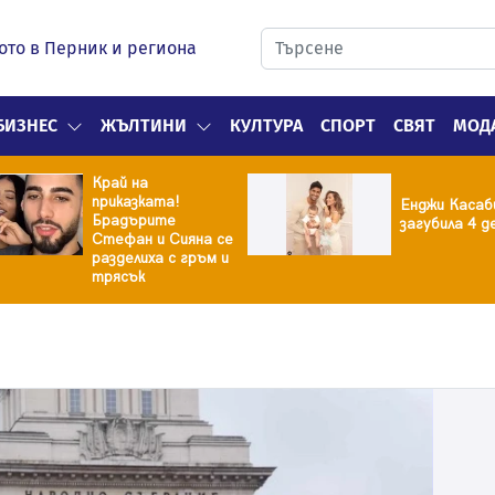
ото в Перник и региона
БИЗНЕС
ЖЪЛТИНИ
КУЛТУРА
СПОРТ
СВЯТ
МОД
Край на
приказката!
Енджи Касаб
Брадърите
загубила 4 д
Стефан и Сияна се
разделиха с гръм и
трясък