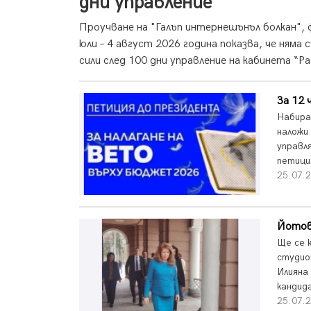
дни управление
Проучване на "Галъп интернешънъл болкан", 
юли – 4 август 2026 година показва, че ням
сили след 100 дни управление на кабинета “Ра
За 12 
Набира
наложи
управл
петици
25.07.2
Йотов
Ще се 
студио
Илияна
кандид
25.07.2