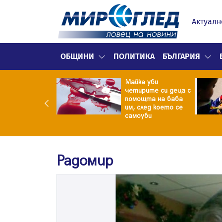
Актуалн
ОБЩИНИ
ПОЛИТИКА
БЪЛГАРИЯ
ф.Кантарджиев:
Майка уби
ете се от
четирите си деца с
арите и полово
помощта на баба
даваните
им, след което се
екции
самоуби
Радомир