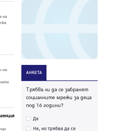
Продължава изграждането на
нови паркоместа в Перник
а на
06.08.2026, 11:22
ска
Върви почистване на главен път
от квартал „Бела вода“ до кв.
„Църква“
06.08.2026, 10:57
Четири сигнала до пожарната в
Перник за денонощие,
пожарникарите призовават към
н на
АНКЕТА
повишено внимание
06.08.2026, 09:43
жните
Трябва ли да се забранят
Много заразен вирус върлува в
Перник
социалните мрежи за деца
06.08.2026, 09:28
под 16 години?
Проверки за спазване правилата
агенция
Да
за пожарна безопасност по
време на жътвената кампания в
Не, но трябва да се
бщи
Перник