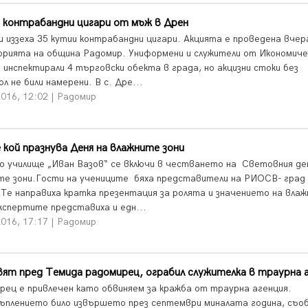
 контрабандни цигари от мъж в Дрен
и иззеха 35 кутии контрабандни цигари. Акцията е проведена вчер
рията на община Радомир. Униформени и служители от Икономиче
 инспектирали 4 търговски обекта в града, но акцизни стоки без
л не били намерени. В с. Дре...
016, 12:02 | Радомир
кой празнува Деня на влажните зони
о училище „Иван Вазов“ се включи в честването на Световния де
те зони.Гости на учениците бяха представители на РИОСВ- град
.Те направиха кратка презентация за ролята и значението на вла
Експертите представиха и едн...
016, 17:17 | Радомир
ят пред Темида радомирец, ограбил служителка в траурна 
рец е привлечен като обвиняем за кражба от траурна агенция.
плението било извършето през септември миналата година, съо