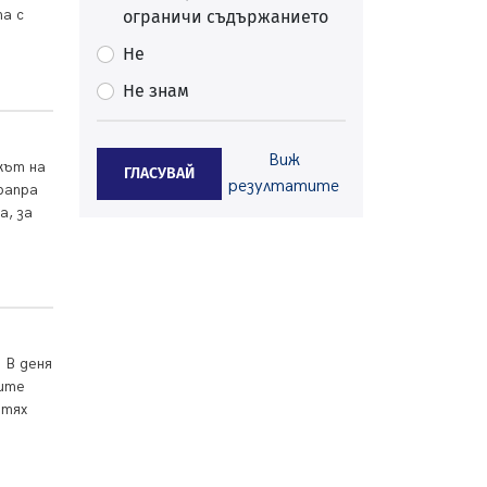
та с
ограничи съдържанието
06.08.2026, 07:51
Не
Ето какви забавления ще има
през август в Перник
Не знам
06.08.2026, 00:48
Пернишки експерт за фишинг
Виж
измамите: Проверявайте
кът на
ГЛАСУВАЙ
резултатите
съмнителните линкове в
рапра
bezopasno.net
а, за
05.08.2026, 15:42
На 95 години почина Лиляна
Десова
05.08.2026, 15:18
Радев: Работи се активно за
 В деня
запазването на средствата по
ните
Плана за справедлив преход за
 тях
въглищните райони
05.08.2026, 14:57
Звезди от световна сцена в