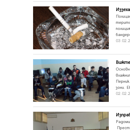
Иззеха
Полица
терито
полиция
бандеро
03.02.2
Вижте 
Основн
влажни
Перник
зони. 
02.02.2
Изправ
Радоми
Престъ