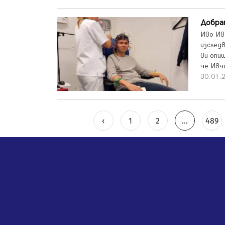
Добра
Иво Ив
изслед
ви опи
че Ивч
30.01.2
‹
1
2
...
489