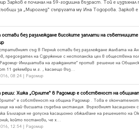
р Зарков е починал на 59-годишна възраст. Той е издъхнал
съобщи за „Мироглед“ съпругата му Ина Тодорова. Зарков е
.
 остави без разглеждане високите заплати на съветниците
ир
стративният съд в Перник остави без разглеждане жалбата на Ан
в, председател на Сдружение с нестопанска цел в обществена по
Радомир-Инициатива на гражданите” против решение на Общинск
т 11 декември м.г. , касаещо въз...
016, 08:24 | Радомир
 реши: Хижа „Орлите“ в Радомир е собственост на община
Орлите“ е собственост на община Радомир . Това е окончателнот
ище на най-висшата съдебна инстанция. Върховният касационен с
ика България не допусна касационно обжалване на решението на О
ник, който постанови, че х...
016, 12:54 | Радомир