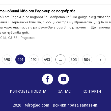
та новина! Иво от Радомир се подобрява
ов от Радомир се подобрява. Добрата новина дойде след многобр
вания в германска клиника, съобщи сестра му Франческа. „Едва ли 
ша колко щастлива и развълнувана съм в този момент! Ще започна 
о се чувства доб...
016, 08:36 | Радомир
490
491
492
493
...
503
504
›
ИЗПРАТЕТЕ НОВИНА
ЗА НАС
КОНТАКТИ
2026 | Mirogled.com | Всички права запазени.