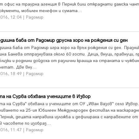
т офис на траурна агенция в Перник били откраднати дамска чан
документи, мобилен телефон и сумата...
016, 12:04 | Радомир
дишна баба от Радомир друсна хоро на рождения си ден
дишна баба от Радомир игра хоро на връх рождения си ден. Празни
ина Банева отпразнуваха около 60 гости. Деца, внуци, правнуци, п
близки и роднини дойдоха от различни краища на страната и чужбин
четат. Две вну...
016, 18:49 | Радомир
а на Сурва обхвана учениците в Извор
та на Сурва“ обхвана и учениците от ОУ „Иван Вазов“ село Извор.
риването на 25-ия Юбилеен Международен фестивал на маскарад
 Перник, децата направиха изложба и дефилираха с направените от
В часовете по изобраз...
016, 11:47 | Радомир