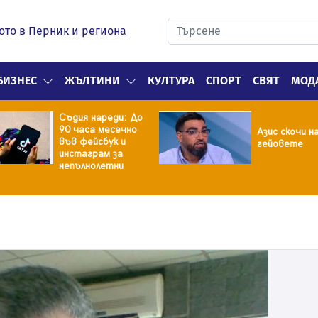
ото в Перник и региона
БИЗНЕС
ЖЪЛТИНИ
КУЛТУРА
СПОРТ
СВЯТ
МОД
Съдия нареди: До
90 часа месечно
Азис скочи н
във фейсбук и
гейовете
инстаграм за
непълнолетни