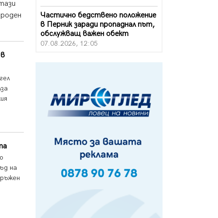
 тази
Частично бедствено положение
 роден
в Перник заради пропаднал път,
обслужващ важен обект
07.08.2026, 12:05
 в
Да отговорим на жегите с филм
под звездите днес и утре
гел
07.08.2026, 10:21
лза
ия
Първите крачки в помощ на
пенсионерите в Перник, вече са
факт
07.08.2026, 09:18
Пак ограничават камионите по
та
магистралите в петък и неделя.
о
Ето обходните маршрути
ъд на
07.08.2026, 07:55
кръжен
Ето какво вдъхнови Здравка
Евтимова за новата ѝ книга
07.08.2026, 00:11