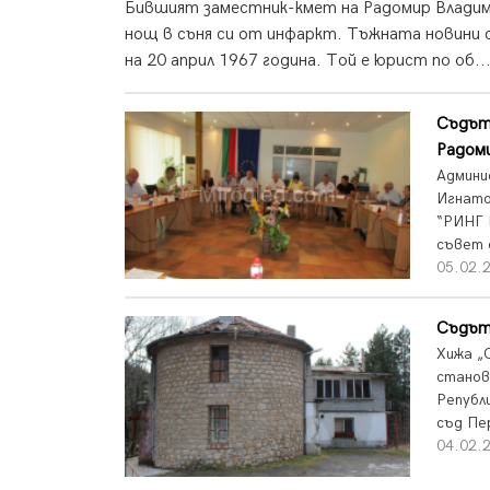
Бившият заместник-кмет на Радомир Владими
нощ в съня си от инфаркт. Тъжната новини 
на 20 април 1967 година. Той е юрист по об..
Съдът
Радом
Админи
Игнато
“РИНГ 
съвет о
05.02.2
Съдът
Хижа „
станов
Републ
съд Пер
04.02.2