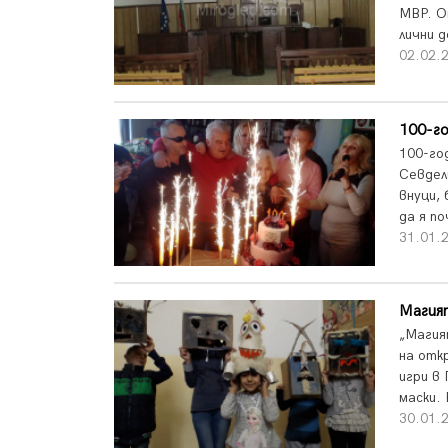
МВР. О
лични 
02.02.2
100-го
100-го
Севдел
внуци, 
да я по
31.01.2
Магият
„Магия
на отк
игри в
маски. 
30.01.2