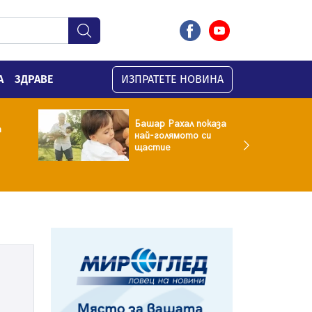
А
ЗДРАВЕ
ИЗПРАТЕТЕ НОВИНА
Башар Рахал показа
а
най-голямото си
щастие