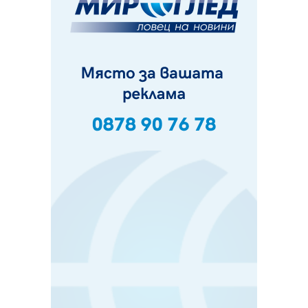
07.08.2026, 13:05
Частично бедствено положение в Перник заради
пропаднал път, обслужващ важен обект
07.08.2026, 12:05
Да отговорим на жегите с филм под звездите днес и
утре
07.08.2026, 10:21
Първите крачки в помощ на пенсионерите в Перник,
вече са факт
07.08.2026, 09:18
Пак ограничават камионите по магистралите в петък
и неделя. Ето обходните маршрути
07.08.2026, 07:55
Ето какво вдъхнови Здравка Евтимова за новата ѝ
книга
07.08.2026, 00:11
Продължава изграждането на нови паркоместа в