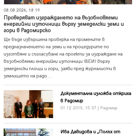
08.08.2026, 18:19
Проверяват изграждането на възобновяеми
енергийни източници върху земеделски земи и
гори в Радомирско
Ще бъде извършена проверка на промените в
предназначението на земи и на процедурите по
изготвяне и съгласуване на проекти за изграждане на
възобновяеми енергийни източници (ВЕИ) върху
земеделски площи и гори, заяви пред журналисти в
землището на радо...
Документална изложба откриха
в Радомир
01.12.2015, 15:37 | Радомир
Ива Давидова и „Полъх от