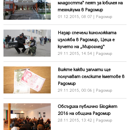
младостта“ пеят за юбилея на
техникума в Радомир
01.12.2015, 08:07 | Радомир
Назар спечели киноложката
изложба в Радомир, Цеца е
кучето на „Мироглед“
29.11.2015, 14:54 | Радомир
Вижте какви заплати ще
получават селските кметове в
Радомир
29.11.2015, 00:06 | Радомир
Обсъдиха публично Бюджет
2016 на община Радомир
28.11.2015, 13:42 | Радомир