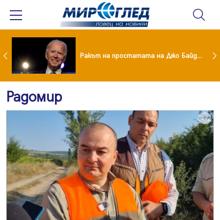
Иран постави нови условия за отварянето на Ормузкия проток
Ракът на простатата на Джо Байдън се е разпространил
Радомир