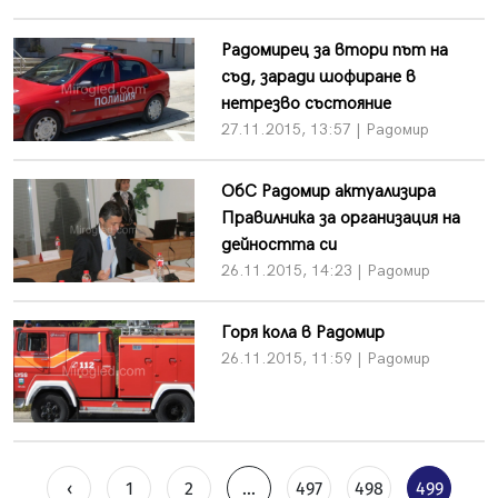
Радомирец за втори път на
съд, заради шофиране в
нетрезво състояние
27.11.2015, 13:57 | Радомир
ОбС Радомир актуализира
Правилника за организация на
дейността си
26.11.2015, 14:23 | Радомир
Горя кола в Радомир
26.11.2015, 11:59 | Радомир
‹
1
2
...
497
498
499