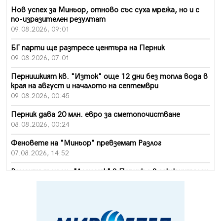
Нов успех за Миньор, отново със суха мрежа, но и с
по-изразителен резултат
09.08.2026, 09:01
БГ парти ще разтресе центъра на Перник
09.08.2026, 07:01
Пернишкият кв. "Изток" още 12 дни без топла вода в
края на август и началото на септември
09.08.2026, 00:45
Перник дава 20 млн. евро за сметопочистване
08.08.2026, 00:24
Феновете на "Миньор" превземат Разлог
07.08.2026, 14:52
Ремонтът на ул. "Ален мак" в Перник е в заключителен
етап
07.08.2026, 14:10
Фолклорен ансамбъл „Кладница“ с голямата награда от
фестивал в Полша