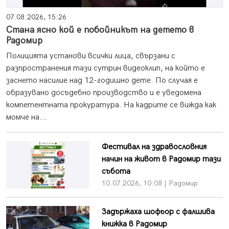
07.08.2026, 15:26
Стана ясно кой е побойникът на детето в
Радомир
Полицията установи всички лица, свързани с
разпространения тази сутрин видеоклип, на който е
заснето насилие над 12-годишно дете. По случая е
образувано досъдебно производство и е уведомена
компетентната прокуратура. На кадрите се вижда как
момче на...
Фестивал на здравословния
начин на живот в Радомир тази
събота
10.07.2026, 10:08 | Радомир
Задържаха шофьор с фалшива
книжка в Радомир