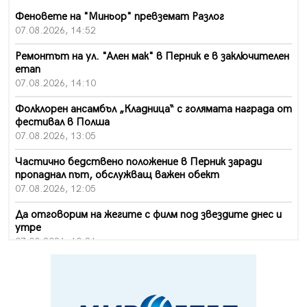
Феновете на "Миньор" превземат Разлог
07.08.2026, 14:52
Ремонтът на ул. "Ален мак" в Перник е в заключителен
етап
07.08.2026, 14:10
Фолклорен ансамбъл „Кладница“ с голямата награда от
фестивал в Полша
07.08.2026, 13:05
Частично бедствено положение в Перник заради
пропаднал път, обслужващ важен обект
07.08.2026, 12:05
Да отговорим на жегите с филм под звездите днес и
утре
07.08.2026, 10:21
Първите крачки в помощ на пенсионерите в Перник,
вече са факт
07.08.2026, 09:18