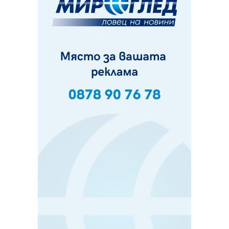
Пак ограничават камионите по магистралите в петък
и неделя. Ето обходните маршрути
07.08.2026, 07:55
Ето какво вдъхнови Здравка Евтимова за новата ѝ
книга
07.08.2026, 00:11
Продължава изграждането на нови паркоместа в
Перник
06.08.2026, 11:22
Върви почистване на главен път от квартал „Бела
вода“ до кв. „Църква“
06.08.2026, 10:57
Четири сигнала до пожарната в Перник за денонощие,
пожарникарите призовават към повишено внимание
06.08.2026, 09:43
Много заразен вирус върлува в Перник
06.08.2026, 09:28