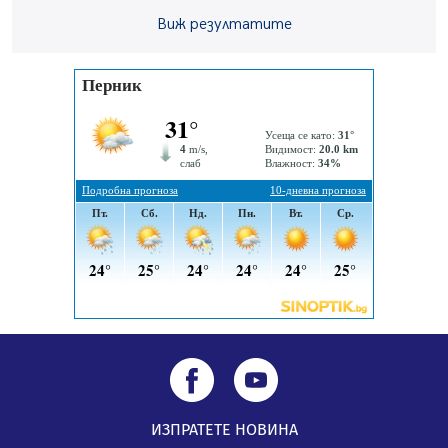
Виж резултатите
„Топлофикация Перник“ напредва с дигитализацията
на отчетния процес
05.08.2026, 11:48
Радев: Работи се усилено за спасяване на средствата
по Плана за справедлив преход за Стара Загора,
Кюстендил и Перник
05.08.2026, 11:34
ИЗПРАТЕТЕ НОВИНА