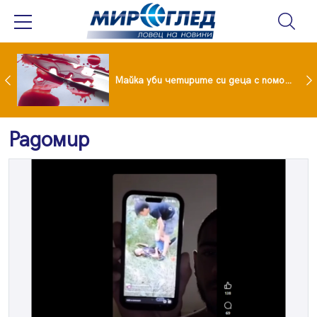
Проф.Кантарджиев: Пазете се от комарите и полово предаваните инфекции
Майка уби четирите си деца с помощта на баба им, след което се самоуби
Радомир