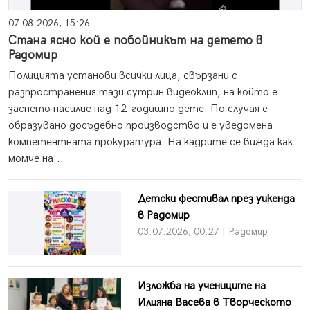
07.08.2026, 15:26
Стана ясно кой е побойникът на детето в
Радомир
Полицията установи всички лица, свързани с
разпространения тази сутрин видеоклип, на който е
заснето насилие над 12-годишно дете. По случая е
образувано досъдебно производство и е уведомена
компетентната прокуратура. На кадрите се вижда как
момче на...
Детски фестивал през уикенда
в Радомир
03.07.2026, 00:27 | Радомир
Изложба на учениците на
Илияна Васева в Творческото