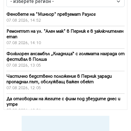
Феновете на "Миньор" превземат Разлог
07.08.2026, 14:52
Ремонтът на ул. "Ален мак" в Перник е в заключителен
етап
07.08.2026, 14:10
Фолклорен ансамбъл „Кладница“ с голямата награда от
фестивал в Полша
07.08.2026, 13:05
Частично бедствено положение в Перник заради
пропаднал път, обслужващ важен обект
07.08.2026, 12:05
Да отговорим на жегите с филм под звездите днес и
утре
07.08.2026, 10:21
Първите крачки в помощ на пенсионерите в Перник,
вече са факт