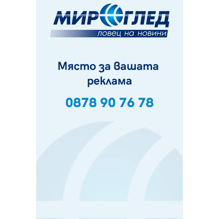
07.08.2026, 09:18
Пак ограничават камионите по магистралите в петък
и неделя. Ето обходните маршрути
07.08.2026, 07:55
Ето какво вдъхнови Здравка Евтимова за новата ѝ
книга
07.08.2026, 00:11
Продължава изграждането на нови паркоместа в
Перник
06.08.2026, 11:22
Върви почистване на главен път от квартал „Бела
вода“ до кв. „Църква“
06.08.2026, 10:57
Четири сигнала до пожарната в Перник за денонощие,
пожарникарите призовават към повишено внимание
06.08.2026, 09:43
Много заразен вирус върлува в Перник