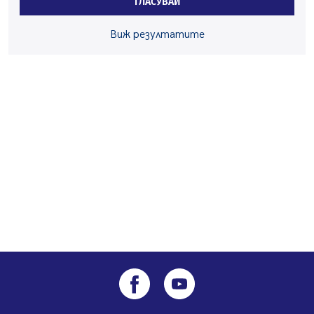
ГЛАСУВАЙ
05.08.2026, 14:01
Виж резултатите
„Топлофикация Перник“ напредва с дигитализацията
на отчетния процес
05.08.2026, 11:48
Радев: Работи се усилено за спасяване на средствата
по Плана за справедлив преход за Стара Загора,
Кюстендил и Перник
05.08.2026, 11:34