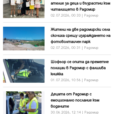
ателие за деца и възрастни към
читалището в Радомир
02.07.2026, 00:33 | Радомир
Жители на две радомирски села
скочиха срещу изграждането на
фотоволтаичен парк
02.07.2026, 00:31 | Радомир
Шофьор се опита да преметне
полицаи в Радомир с фалшива
книжка
01.07.2026, 10:56 | Радомир
Децата от Радомир с
емоционално послание към
водачите
30.06.2026, 12:14 | Радомир