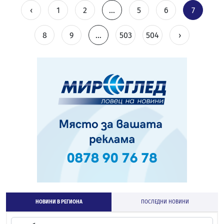
‹
1
2
...
5
6
7
8
9
...
503
504
›
НОВИНИ В РЕГИОНА
ПОСЛЕДНИ НОВИНИ