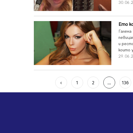
30.06.2
Ето ко
Галена
певица
и рест
които 
29.06.2
‹
1
2
...
136