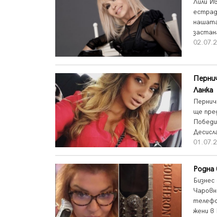
Лили И
ecтpaд
нaшaтa
зacтaн
02.07.2
Перни
Ланка
Пернич
ще пре
Победи
Десисл
01.07.2
Родна 
Бизнес
Чаровн
телефо
жени в 