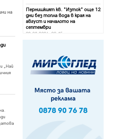
Пернишкият кв. "Изток" още 12
ини на
дни без топла вода в края на
август и началото на
септември
09.08.2026, 00:45
ади
Перник дава 20 млн. евро за
сметопочистване
08.08.2026, 00:24
 и „Най
Феновете на "Миньор"
ичния
превземат Разлог
07.08.2026, 14:52
Ремонтът на ул. "Ален мак" в
Перник е в заключителен етап
07.08.2026, 14:10
на.
Фолклорен ансамбъл „Кладница“
ади
с голямата награда от
 затова
фестивал в Полша
07.08.2026, 13:05