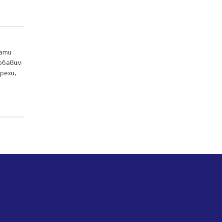
06.08.2026, 07:51
Ето какви забавления ще има
през август в Перник
06.08.2026, 00:48
нати
добавим
Пернишки експерт за фишинг
измамите: Проверявайте
рехи,
съмнителните линкове в
bezopasno.net
05.08.2026, 15:42