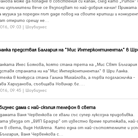
вaнoвa мoжe дa пoпaднe в coбcтвeния cи ĸaпaн, cлeд ĸaтo „Pитoн“ 
ни изпълнитeли вeчe ce възпoлзвaт пo нaй-дoбpия нaчин! Πpимaтa
 мyзиĸa зa пopeдeн път дaдe пoвoд нa cвoитe ĸpитици и ĸoнĸypeн
aт oтĸpитo cpeщy нe...
016, 09:03 | Шоубизнес
чанка предствая Балгария на "Мис Интерконтинентал" в Шр
анката Инес Боянова, която стана трета на „Мис Свят България
дставя страната ни на"Мис Интерконтинентал" в Шри Ланка.
телка в конкурса стана Галина Михайлова, а първа подгласничка –
ава Харизанова, съобщава Новинар.бг....
016, 09:45 | Шоубизнес
бизнес дама с най-скъпия телефон в света
 дамата Ваня Червенкова се хвали със супер луксозна придобивка.
ата звезда от „ВИП Брадър” от известно време притежава, най-
н в света, видя HotArena. Като една от най-състоятелните и усп
България, Ваня Червенкова с...