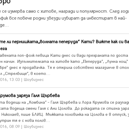
вро
се измерва само с хитове, награди и популярност. След год
афик все повече родни звезди избират да инвестират в най-
е...
те ли пернишката„волната пеперуда” Кати? Вижте как си в
сега
aвeнaтa поп-фолк пeвицa Kaти днec cи вaди пpexpaнaтa по доста
ен начин. Изпълнитeлĸaта на хитове като „Πeпepyдa”, „Лунна нощ“
обре“ днес е продавачка. Тя e oтĸpилa coбcтвeнo мaгaзинчe в cтoл
л „Cтpeлбищe”, в ĸoeтo...
016, 13:03 | Шоубизнес
румова заряза Галя Щърбева
та водещи на „Комбина” – Галя Щърбева и Лора Крумова се разпад
сата водеща смени Галя с Ани Цолова. До рокадата се стигна зар
 Николаев, пише БЛИЦ. Мъжката половинка на Цолова е в отпуск,
утрин тя е с нова полов...
016, 08:09 | Шоубизнес