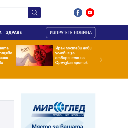
А
ЗДРАВЕ
ИЗПРАТЕТЕ НОВИНА
ната
Иран постави нови
разява
условия за
хични
отварянето на
ва
Ормузкия проток