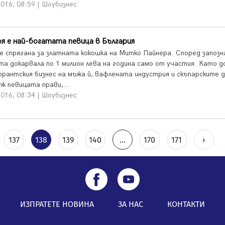
016, 08:59 | Шоубизнес
я е най-богатата певица в България
 е спрягана за златната кокошка на Митко Пайнера. Според запоз
та докарвала по 1 милион лева на година само от участия. Като 
орантския бизнес на мъжа й, вафлената индустрия и скъпарските д
уж певицата прави,...
016, 08:34 | Шоубизнес
137
138
139
140
...
170
171
›
ИЗПРАТЕТЕ НОВИНА
ЗА НАС
КОНТАКТИ