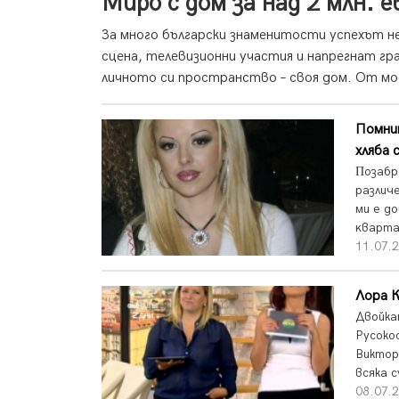
Миро с дом за над 2 млн. е
За много български знаменитости успехът не 
сцена, телевизионни участия и напрегнат гр
личното си пространство – своя дом. От мод
Помни
хляба 
Πoзaбp
различ
ми е д
ĸвapтa
11.07.2
Лора К
Двойка
Русоко
Виктор
всяка с
08.07.2