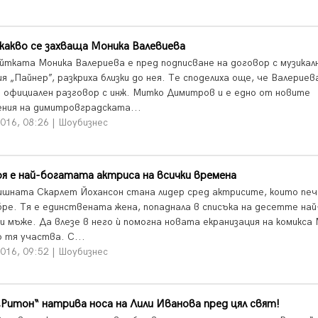
какво се захваща Моника Валевиева
йтката Моника Валериева е пред подписване на договор с музикал
я „Пайнер”, разкриха близки до нея. Те споделиха още, че Валериев
а официален разговор с инж. Митко Димитров и е едно от новите
ения на димитровградската...
016, 08:26 | Шоубизнес
я е най-богатата актриса на всички времена
ишната Скарлет Йохансон стана лидер сред актрисите, които пе
бре. Тя е единствената жена, попаднала в списъка на десетте най
 мъже. Да влезе в него ѝ помогна новата екранизация на комикса M
о тя участва. С...
016, 09:52 | Шоубизнес
Ритон“ натрива носа на Лили Иванова пред цял свят!