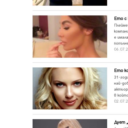
Ето с 
Плейме
компани
е имал
попълн
06.07.2
Ето ко
31-год
най-до
актьори
в койт
02.07.2
Дует „