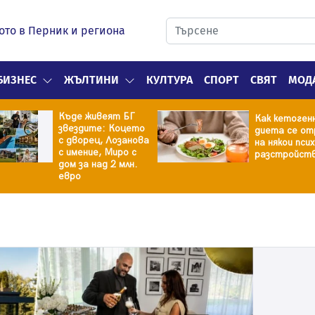
ото в Перник и региона
БИЗНЕС
ЖЪЛТИНИ
КУЛТУРА
СПОРТ
СВЯТ
МОД
Къде живеят БГ
Как кетоген
звездите: Коцето
диета се от
с дворец, Лозанова
на някои пси
с имение, Миро с
разстройст
дом за над 2 млн.
евро