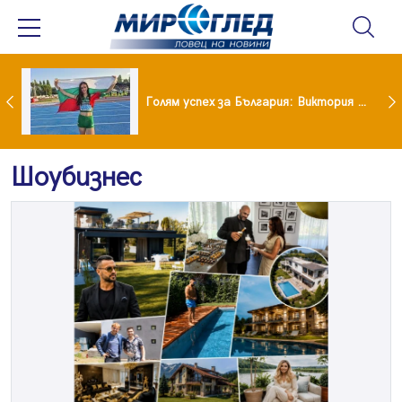
Когато всичко те дразни: тези трикове променят настроението за минути
Голям успех за България: Виктория Ангелова грабна световна титла в тройния скок
Шоубизнес