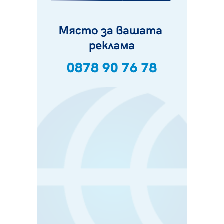
Шестото издание "Пейка" в Перник: Много музика и
настроение
10.08.2026, 08:30
Генералът от Перник днес става на 80 години
09.08.2026, 12:10
Нов успех за Миньор, отново със суха мрежа, но и с
по-изразителен резултат
09.08.2026, 09:01
БГ парти ще разтресе центъра на Перник
09.08.2026, 07:01
Пернишкият кв. "Изток" още 12 дни без топла вода в
края на август и началото на септември
09.08.2026, 00:45
Перник дава 20 млн. евро за сметопочистване
08.08.2026, 00:24
Феновете на "Миньор" превземат Разлог
07.08.2026, 14:52