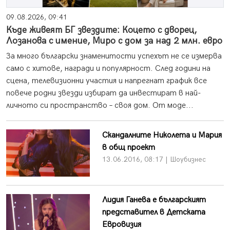
09.08.2026, 09:41
Къде живеят БГ звездите: Коцето с дворец,
Лозанова с имение, Миро с дом за над 2 млн. евро
За много български знаменитости успехът не се измерва
само с хитове, награди и популярност. След години на
сцена, телевизионни участия и напрегнат график все
повече родни звезди избират да инвестират в най-
личното си пространство – своя дом. От моде...
Скандалните Николета и Мария
в общ проект
13.06.2016, 08:17 | Шоубизнес
Лидия Ганева е българският
представител в Детската
Евровизия