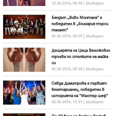
12.06.2016, 08:38 | Шоубизнес
Бендът „Виво Монтана” е
победител в „България търси
талант”
06.06.2016, 08:29 | Шоубизнес
Дъщерята на Цеца Величкович
тръгва по стъпките на майка
си
05.06.2016, 08:38 | Шоубизнес
Севда Димитрова е първият
вегетарианец, победител в
историята на “Мастър шеф”
02.06.2016, 13:31 | Шоубизнес