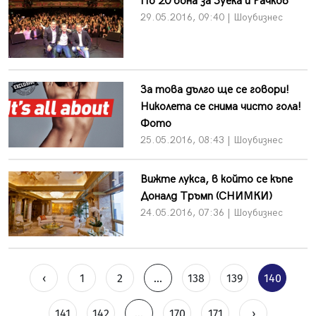
По 20 бона за Зуека и Рачков
29.05.2016, 09:40 | Шоубизнес
За това дълго ще се говори!
Николета се снима чисто гола!
Фото
25.05.2016, 08:43 | Шоубизнес
Вижте лукса, в който се къпе
Доналд Тръмп (СНИМКИ)
24.05.2016, 07:36 | Шоубизнес
‹
1
2
...
138
139
140
141
142
...
170
171
›