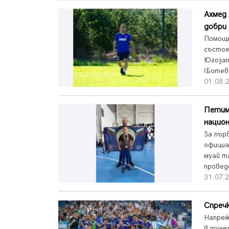
Ахмед 
добри 
Помощн
състоя
Югозап
(Ботев
01.08.
Петима
нацио
За пър
официа
муай т
провед
31.07.2
Спречк
Напреж
в туне