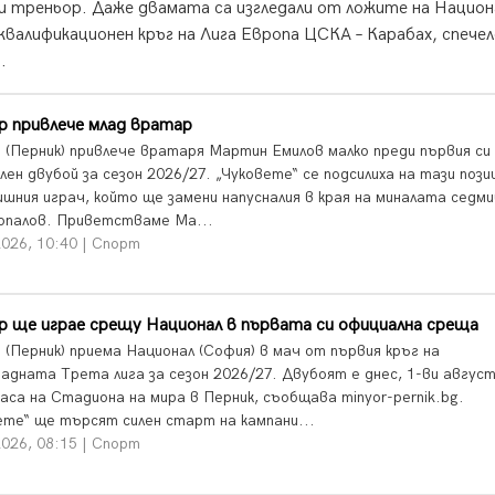
и треньор. Даже двамата са изгледали от ложите на Национ
валификационен кръг на Лига Европа ЦСКА – Карабах, спече
.
р привлече млад вратар
 (Перник) привлече вратаря Мартин Емилов малко преди първия си
ен двубой за сезон 2026/27. „Чуковете“ се подсилиха на тази пози
ишния играч, който ще замени напусналия в края на миналата седм
опалов. Приветстваме Ма...
2026, 10:40 | Спорт
р ще играе срещу Национал в първата си официална среща
 (Перник) приема Национал (София) в мач от първия кръг на
адната Трета лига за сезон 2026/27. Двубоят е днес, 1-ви август
аса на Стадиона на мира в Перник, съобщава minyor-pernik.bg.
ете“ ще търсят силен старт на кампани...
2026, 08:15 | Спорт