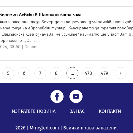
върне ли Левски в Шампионската лига
 има шансa още тази вечер да си подпечата дългоочакваното за
вната фаза на европейски турнир. Класирането за третия предва
а Шампионска лига означава, че „сините“ най-малко ще участват в
ференциите. „Сини...
026, 08:55 | Спорт
5
6
7
8
...
478
479
›
ИЗПРАТЕТЕ НОВИНА
ЗА НАС
КОНТАКТИ
2026 | Mirogled.com | Всички права запазени.