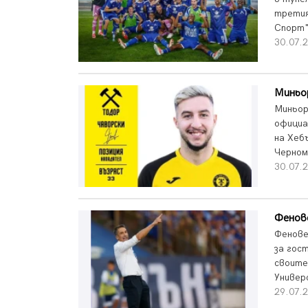
третия
Спорт"
30.07.2
Миньо
Миньор
официа
на Хебъ
Черном
30.07.2
Фенове
Фенове
за гос
своите
Универ
29.07.2