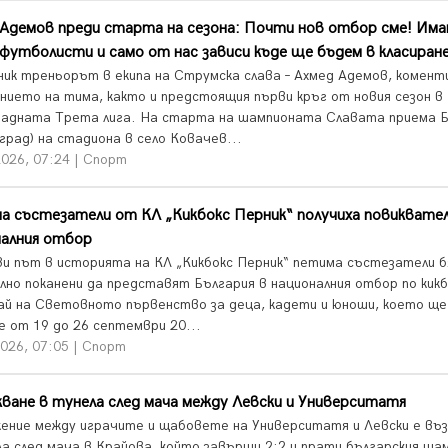
Адемов преди старта на сезона: Почти нов отбор сме! Има
футболисти и само от нас зависи къде ще бъдем в класиран
ик треньорът в екипа на Струмска слава – Ахмед Адемов, комент
нието на тима, както и предстоящия първи кръг от новия сезон в
адната Трета лига. На старта на шампионата Славата приема Б
град) на стадиона в село Ковачев...
2026, 07:24 | Спорт
 състезатели от КЛ „Кикбокс Перник“ получиха повиквател
налния отбор
ви път в историята на КЛ „Кикбокс Перник“ петима състезатели б
лно поканени да представят България в националния отбор по кикб
ай на Световното първенство за деца, кадети и юноши, което ще
е от 19 до 26 септември 20...
026, 07:05 | Спорт
ване в тунела след мача между Левски и Университатя
ение между играчите и щабовете на Университатя и Левски е въз
ла след мача в Крайова, който завърши 2:2 и прати българския ша