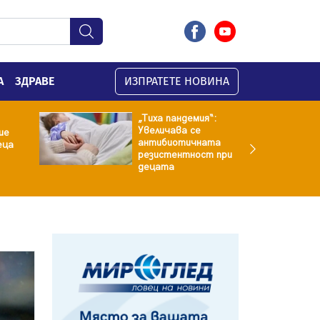
А
ЗДРАВЕ
ИЗПРАТЕТЕ НОВИНА
„Тиха пандемия“:
Увеличава се
ие
антибиотичната
еца
резистентност при
децата