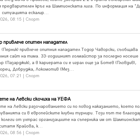
 предварителен кръг на Шампионската лига. По информация на "Д
 ситуацията ескалир...
026, 08:15 | Спорт
р привлече опитен нападател
 (Перник) привлече опитния нападател Тодор Чаворски, съобщава
лния сайт на тима. 33-годишният голмайстор за последно носеше 
р (Пазарджик), а в кариерата си е играл още за Ботев (Пловдив),
орец, Добруджа, Локомотив (Мез...
026, 07:21 | Спорт
те на Левски скочиха на УЕФА
те на Левски разочарованието си по повод наказанието, което по
туванията си в европейските клубни турнири. Този път те благода
 колеги от ултрас организациите на съперника им от Шампионскат
ситатя Крайова, к...
026, 08:56 | Спорт