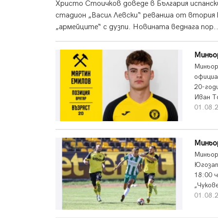
Христо Стоичков доведе в България испанск
стадион „Васил Левски“ реванша от втория к
„армейците“ с дузпи. Новината веднага пор..
Миньо
Миньор
официал
20-год
Иван Т
01.08.
Миньо
Миньор
Югозап
18:00 ч
„Чуков
01.08.