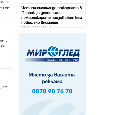
алния
Четири сигнала до пожарната в
лен от
Перник за денонощие,
пожарникарите призовават към
повишено внимание
06.08.2026, 09:43
Много заразен вирус върлува в
ция с
Перник
ица
06.08.2026, 09:28
Проверки за спазване правилата
за пожарна безопасност по
време на жътвената кампания в
Перник
06.08.2026, 07:51
Ето какви забавления ще има
, от
през август в Перник
06.08.2026, 00:48
Пернишки експерт за фишинг
измамите: Проверявайте