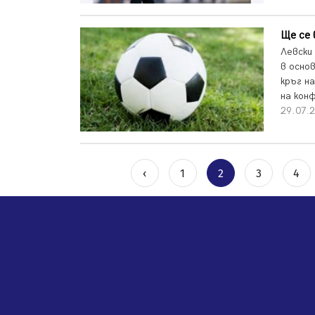
Ще се 
Левски
в осно
кръг н
на кон
29.07.2
‹
1
2
3
4