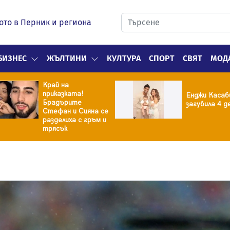
ото в Перник и региона
БИЗНЕС
ЖЪЛТИНИ
КУЛТУРА
СПОРТ
СВЯТ
МОД
Край на
приказката!
Енджи Касаб
Брадърите
загубила 4 д
Стефан и Сияна се
разделиха с гръм и
трясък