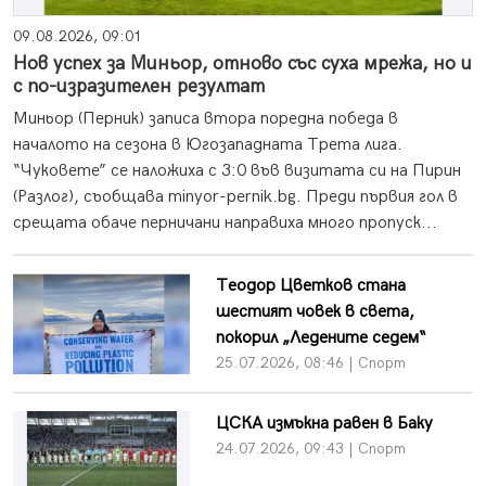
09.08.2026, 09:01
Нов успех за Миньор, отново със суха мрежа, но и
с по-изразителен резултат
Миньор (Перник) записа втора поредна победа в
началото на сезона в Югозападната Трета лига.
“Чуковете” се наложиха с 3:0 във визитата си на Пирин
(Разлог), съобщава minyor-pernik.bg. Преди първия гол в
срещата обаче перничани направиха много пропуск...
Теодор Цветков стана
шестият човек в света,
покорил „Ледените седем“
25.07.2026, 08:46 | Спорт
ЦСКА измъкна равен в Баку
24.07.2026, 09:43 | Спорт