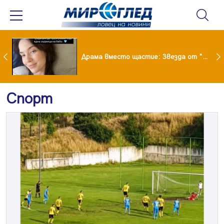
Лияна пропищя от изкуствения интелект
Драма вместо щастие: Звезда от "Татковци" е в болница с високорискова бременност
Спорт