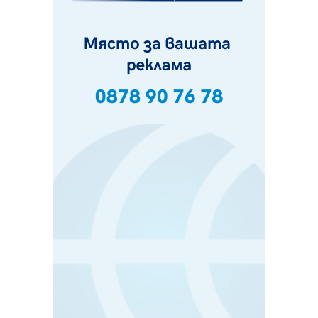
Частично бедствено положение в Перник заради
пропаднал път, обслужващ важен обект
07.08.2026, 12:05
Да отговорим на жегите с филм под звездите днес и
утре
07.08.2026, 10:21
Първите крачки в помощ на пенсионерите в Перник,
вече са факт
07.08.2026, 09:18
Пак ограничават камионите по магистралите в петък
и неделя. Ето обходните маршрути
07.08.2026, 07:55
Ето какво вдъхнови Здравка Евтимова за новата ѝ
книга
07.08.2026, 00:11
Продължава изграждането на нови паркоместа в
Перник
06.08.2026, 11:22