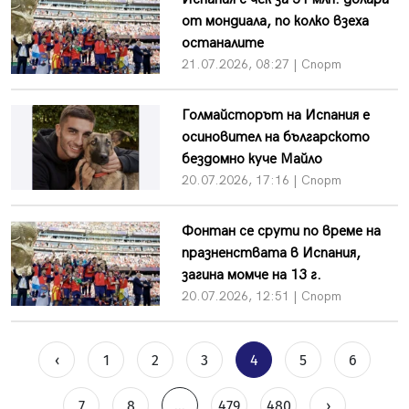
от мондиала, по колко взеха
останалите
21.07.2026, 08:27 | Спорт
Голмайсторът на Испания е
осиновител на българското
бездомно куче Майло
20.07.2026, 17:16 | Спорт
Фонтан се срути по време на
празненствата в Испания,
загина момче на 13 г.
20.07.2026, 12:51 | Спорт
‹
1
2
3
4
5
6
7
8
...
479
480
›