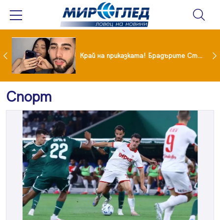
Коцето удари джакпота! Държавата му плаща 95 000 евро
Край на приказката! Брадърите Стефан и Сияна се разделиха с гръм и трясък
Спорт