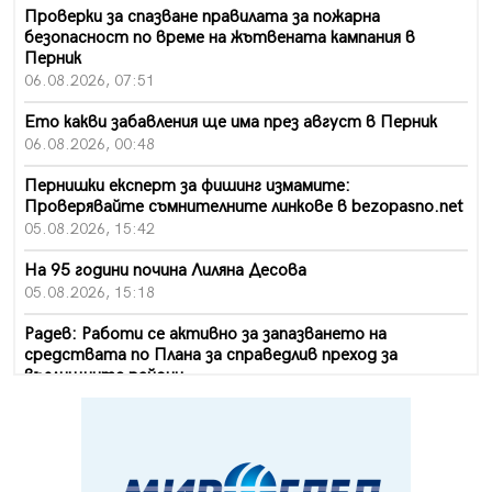
Проверки за спазване правилата за пожарна
безопасност по време на жътвената кампания в
Перник
06.08.2026, 07:51
Ето какви забавления ще има през август в Перник
06.08.2026, 00:48
Пернишки експерт за фишинг измамите:
Проверявайте съмнителните линкове в bezopasno.net
05.08.2026, 15:42
На 95 години почина Лиляна Десова
05.08.2026, 15:18
Радев: Работи се активно за запазването на
средствата по Плана за справедлив преход за
въглищните райони
05.08.2026, 14:57
Звезди от световна сцена в Перник ще пеят на
Пернишката крепост
05.08.2026, 14:01