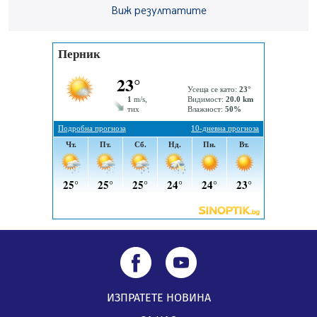
Виж резултатите
Новите влакове снабдени с климатик и Wi-Fi връзка
тръгват от понеделник
04.08.2026, 14:24
56-годишен е загиналият водач на камион, паднал от
мост на "Струма"
04.08.2026, 12:08
Най-чаканият ремонт в Перник започва този петък
04.08.2026, 09:11
ИЗПРАТЕТЕ НОВИНА