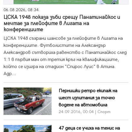
06.08.2026, 08:34
ЦСКА 1948 показа зъби срещу Панатинайкос и
мечтае за плейофите в Лигата на
конференциите
ЦСКА 1948 съхрани шансове за плейофите в Лигата на
конференциите. Футболистите на Александър
Александров сътвориха равенство с Панатинайкос след
1:1 в първия мач от третия кръг на квалификациите,
който се изигра на стадион "Спирос Луис" в Атина.
Адр...
Пернишки ретро екипаж на
шест изпитания за точно
водене на автомобила
24.09.2016, 00:04 | Спорт
47 деца се учиха на тенис на