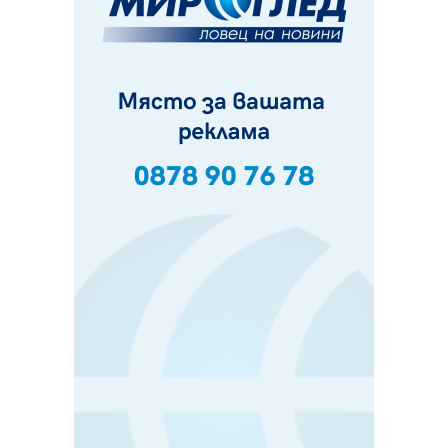
„Топлофикация Перник“ напредва с дигитализацията
на отчетния процес
05.08.2026, 11:48
Радев: Работи се усилено за спасяване на средствата
по Плана за справедлив преход за Стара Загора,
Кюстендил и Перник
05.08.2026, 11:34
Вече няма чакащи с години за присъединяване към
мрежата на „ВиК“ в Перник
05.08.2026, 11:22
След сигнали: Санкции за шумни младежи и
предупреждения заради тормоз над жена в Перник
05.08.2026, 10:03
Непълнолетни с електрически тротинетки
санкционирани при нощна проверка в Перник
05.08.2026, 10:00
По-малко тежки катастрофи в Пернишко от