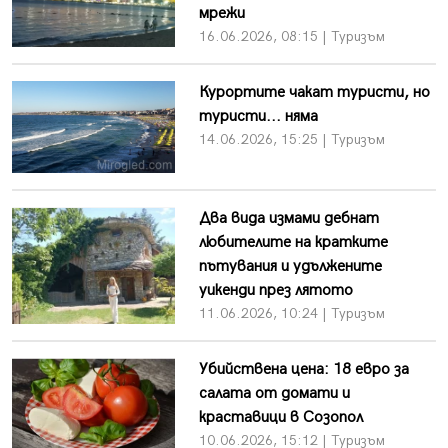
мрежи
16.06.2026, 08:15 | Туризъм
Курортите чакат туристи, но
туристи... няма
14.06.2026, 15:25 | Туризъм
Два вида измами дебнат
любителите на кратките
пътувания и удължените
уикенди през лятото
11.06.2026, 10:24 | Туризъм
Убийствена цена: 18 евро за
салата от домати и
краставици в Созопол
10.06.2026, 15:12 | Туризъм