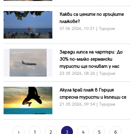
Какви са цените по гръцките
плажове?
07.06.2026, 10:21 | Туризъм
Заради липса на чартъри: До
30% по-малко германски
туристи ще почиват у нас
23.05.2026, 08:26 | Туризъм
Акула край плаж в Гърция
стресна туристи и къпещи се
21.05.2026, 09:54 | Туризъм
‹
1
2
3
4
5
6