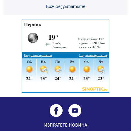
Виж резултатите
„Топлофикация Перник“ напредва с дигитализацията
на отчетния процес
05.08.2026, 11:48
Радев: Работи се усилено за спасяване на средствата
по Плана за справедлив преход за Стара Загора,
Кюстендил и Перник
05.08.2026, 11:34
ИЗПРАТЕТЕ НОВИНА