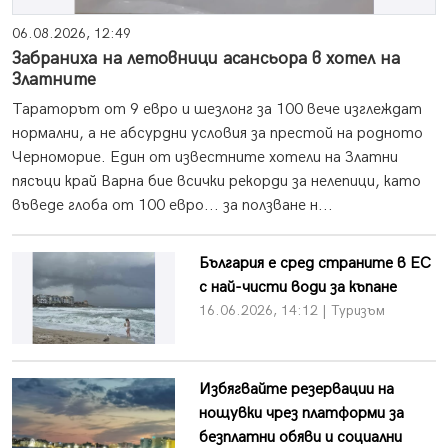
06.08.2026, 12:49
Забраниха на летовници асансьора в хотел на
Златните
Тараторът от 9 евро и шезлонг за 100 вече изглеждат
нормални, а не абсурдни условия за престой на родното
Черноморие. Един от известните хотели на Златни
пясъци край Варна бие всички рекорди за нелепици, като
въведе глоба от 100 евро... за ползване н...
България е сред страните в ЕС
с най-чисти води за къпане
16.06.2026, 14:12 | Туризъм
Избягвайте резервации на
нощувки чрез платформи за
безплатни обяви и социални