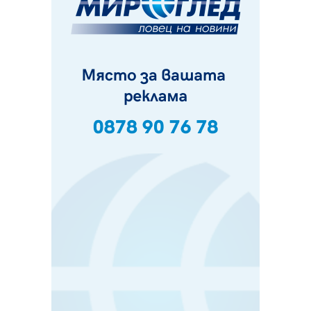
Пак ограничават камионите по магистралите в петък
и неделя. Ето обходните маршрути
07.08.2026, 07:55
Ето какво вдъхнови Здравка Евтимова за новата ѝ
книга
07.08.2026, 00:11
Продължава изграждането на нови паркоместа в
Перник
06.08.2026, 11:22
Върви почистване на главен път от квартал „Бела
вода“ до кв. „Църква“
06.08.2026, 10:57
Четири сигнала до пожарната в Перник за денонощие,
пожарникарите призовават към повишено внимание
06.08.2026, 09:43
Много заразен вирус върлува в Перник
06.08.2026, 09:28