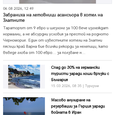
06.08.2026, 12:49
Забраниха на летовници асансьора в хотел на
Златните
Тараторът от 9 евро и шезлонг за 100 вече изглеждат
нормални, а не абсурдни условия за престой на родното
Черноморие. Един от известните хотели на Златни
пясъци край Варна бие всички рекорди за нелепици, като
въведе глоба от 100 евро... за ползване н...
Спад до 30% на германски
туристи заради лоши връзки с
България
15.03.2026, 08:35 | Туризъм
Масово анулиране на
резервации за Гърция заради
войната в Иран