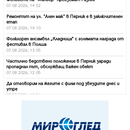
07.08.2026, 14:52
Ремонтът на ул. "Ален мак" в Перник е в заключителен
етап
07.08.2026, 14:10
Фолклорен ансамбъл „Кладница“ с голямата награда от
фестивал в Полша
07.08.2026, 13:05
Частично бедствено положение в Перник заради
пропаднал път, обслужващ важен обект
07.08.2026, 12:05
Да отговорим на жегите с филм под звездите днес и
утре
07.08.2026, 10:21
Първите крачки в помощ на пенсионерите в Перник,
вече са факт
07.08.2026, 09:18
Пак ограничават камионите по магистралите в петък