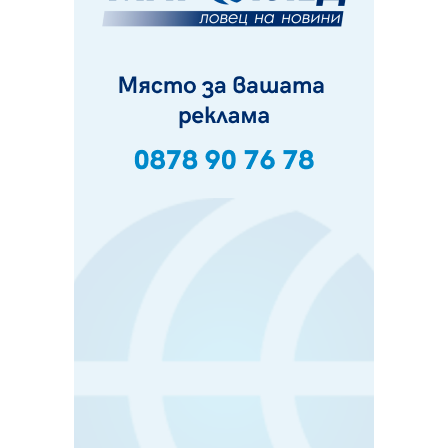
и неделя. Ето обходните маршрути
07.08.2026, 07:55
Ето какво вдъхнови Здравка Евтимова за новата ѝ
книга
07.08.2026, 00:11
Продължава изграждането на нови паркоместа в
Перник
06.08.2026, 11:22
Върви почистване на главен път от квартал „Бела
вода“ до кв. „Църква“
06.08.2026, 10:57
Четири сигнала до пожарната в Перник за денонощие,
пожарникарите призовават към повишено внимание
06.08.2026, 09:43
Много заразен вирус върлува в Перник
06.08.2026, 09:28
Проверки за спазване правилата за пожарна