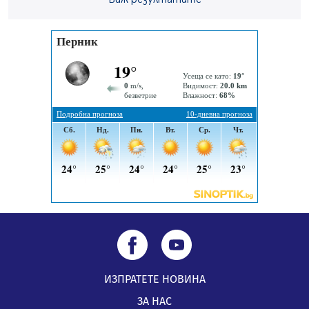
„Топлофикация Перник“ напредва с дигитализацията
на отчетния процес
05.08.2026, 11:48
Радев: Работи се усилено за спасяване на средствата
по Плана за справедлив преход за Стара Загора,
Кюстендил и Перник
05.08.2026, 11:34
ИЗПРАТЕТЕ НОВИНА
ЗА НАС