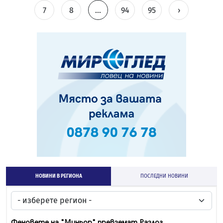
7
8
...
94
95
›
НОВИНИ В РЕГИОНА
ПОСЛЕДНИ НОВИНИ
Феновете на "Миньор" превземат Разлог