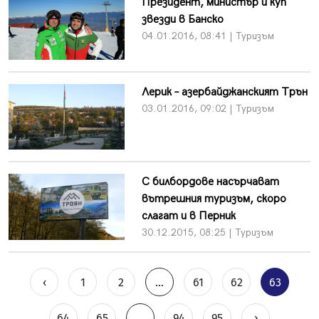
Президент, министър и куп
звезди в Банско
04.01.2016, 08:41 | Туризъм
Лерик – азербайджанският Трън
03.01.2016, 09:02 | Туризъм
С билбордове насърчават
вътрешния туризъм, скоро
слагат и в Перник
30.12.2015, 08:25 | Туризъм
‹
1
2
...
61
62
63
64
65
...
94
95
›