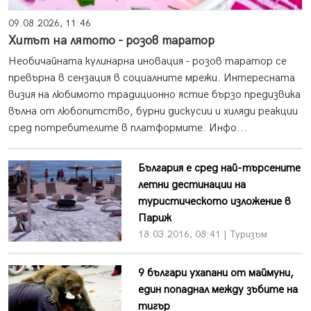
09.08.2026, 11:46
Хитът на лятото - розов таратор
Необичайната кулинарна иновация - розов таратор се
превърна в сензация в социалните мрежи. Интересната
визия на любимото традиционно ястие бързо предизвика
вълна от любопитство, бурни дискусии и хиляди реакции
сред потребителите в платформите. Инфо...
България е сред най-търсените
летни дестинации на
туристическото изложение в
Париж
18.03.2016, 08:41 | Туризъм
9 българи ухапани от маймуни,
един попаднал между зъбите на
тигър