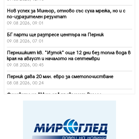
Нов успех за Миньор, отново със суха мрежа, но и с
по-изразителен резултат
09.08.2026, 09:01
БГ парти ще разтресе центъра на Перник
09.08.2026, 07:01
Пернишкият кв. "Изток" още 12 дни без топла вода в
края на август и началото на септември
09.08.2026, 00:45
Перник дава 20 млн. евро за сметопочистване
08.08.2026, 00:24
Феновете на "Миньор" превземат Разлог
07.08.2026, 14:52
Ремонтът на ул. "Ален мак" в Перник е в заключителен
етап
07.08.2026, 14:10
Фолклорен ансамбъл „Кладница“ с голямата награда от