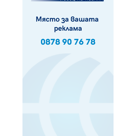
фестивал в Полша
07.08.2026, 13:05
Частично бедствено положение в Перник заради
пропаднал път, обслужващ важен обект
07.08.2026, 12:05
Да отговорим на жегите с филм под звездите днес и
утре
07.08.2026, 10:21
Първите крачки в помощ на пенсионерите в Перник,
вече са факт
07.08.2026, 09:18
Пак ограничават камионите по магистралите в петък
и неделя. Ето обходните маршрути
07.08.2026, 07:55
Ето какво вдъхнови Здравка Евтимова за новата ѝ
книга
07.08.2026, 00:11