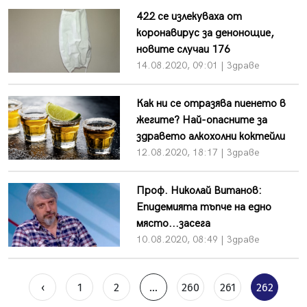
422 се излекуваха от
коронавирус за денонощие,
новите случаи 176
14.08.2020, 09:01 | Здраве
Как ни се отразява пиенето в
жегите? Най-опасните за
здравето алкохолни коктейли
12.08.2020, 18:17 | Здраве
Проф. Николай Витанов:
Епидемията тъпче на едно
място...засега
10.08.2020, 08:49 | Здраве
‹
1
2
...
260
261
262