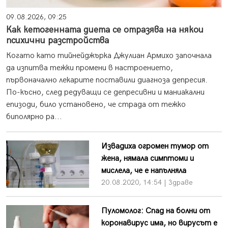
09.08.2026, 09:25
Как кетогенната диета се отразява на някои
психични разстройства
Когато като тийнейджърка Джулиан Армихо започнала
да изпитва тежки промени в настроението,
първоначално лекарите поставили диагноза депресия.
По-късно, след редуващи се депресивни и маниакални
епизоди, било установено, че страда от тежко
биполярно ра...
Извадиха огромен тумор от
жена, нямала симптоми и
мислела, че е напълняла
20.08.2020, 14:54 | Здраве
Пуломолог: Спад на болни от
коронавирус има, но вирусът е