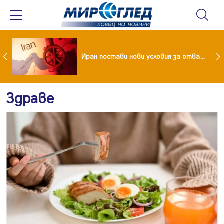
Как кетогенната диета се отразява на някои психични разстройства
Иран постави нови условия за отварянето на Ормузкия проток
Здраве