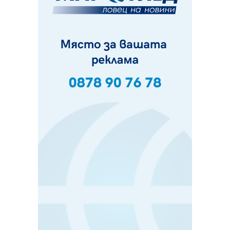
Частично бедствено положение в Перник заради
пропаднал път, обслужващ важен обект
07.08.2026, 12:05
Да отговорим на жегите с филм под звездите днес и
утре
07.08.2026, 10:21
Първите крачки в помощ на пенсионерите в Перник,
вече са факт
07.08.2026, 09:18
Пак ограничават камионите по магистралите в петък
и неделя. Ето обходните маршрути
07.08.2026, 07:55
Ето какво вдъхнови Здравка Евтимова за новата ѝ
книга
07.08.2026, 00:11
Продължава изграждането на нови паркоместа в
Перник