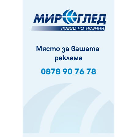
вече са факт
07.08.2026, 09:18
Пак ограничават камионите по магистралите в петък
и неделя. Ето обходните маршрути
07.08.2026, 07:55
Ето какво вдъхнови Здравка Евтимова за новата ѝ
книга
07.08.2026, 00:11
Продължава изграждането на нови паркоместа в
Перник
06.08.2026, 11:22
Върви почистване на главен път от квартал „Бела
вода“ до кв. „Църква“
06.08.2026, 10:57
Четири сигнала до пожарната в Перник за денонощие,
пожарникарите призовават към повишено внимание
06.08.2026, 09:43