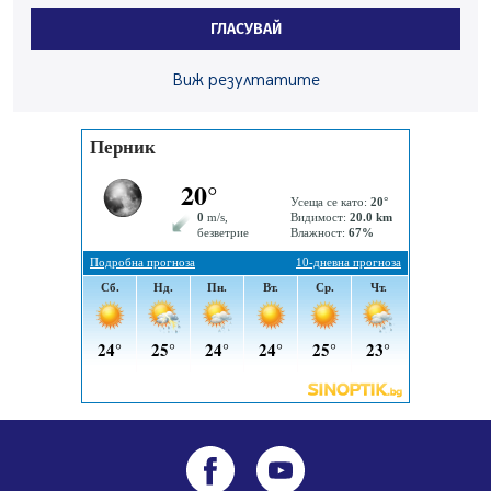
Звезди от световна сцена в Перник ще пеят на
Пернишката крепост
ГЛАСУВАЙ
05.08.2026, 14:01
Виж резултатите
„Топлофикация Перник“ напредва с дигитализацията
на отчетния процес
05.08.2026, 11:48
Радев: Работи се усилено за спасяване на средствата
по Плана за справедлив преход за Стара Загора,
Кюстендил и Перник
05.08.2026, 11:34