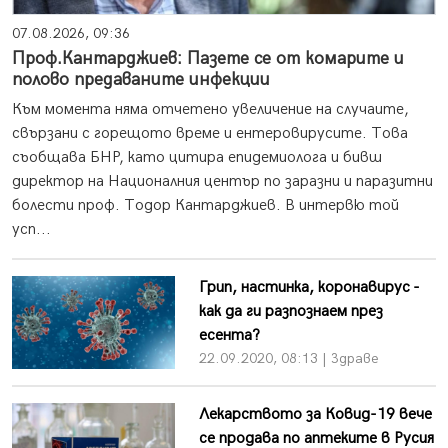
07.08.2026, 09:36
Проф.Кантарджиев: Пазете се от комарите и
полово предаваните инфекции
Към момента няма отчетено увеличение на случаите,
свързани с горещото време и ентеровирусите. Това
съобщава БНР, като цитира епидемиолога и бивш
директор на Националния център по заразни и паразитни
болести проф. Тодор Кантарджиев. В интервю той
усп...
Грип, настинка, коронавирус -
как да ги разпознаем през
есента?
22.09.2020, 08:13 | Здраве
Лекарството за Ковид-19 вече
се продава по аптеките в Русия