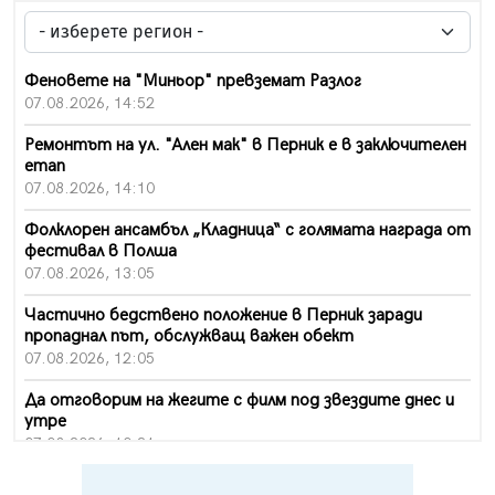
Феновете на "Миньор" превземат Разлог
07.08.2026, 14:52
Ремонтът на ул. "Ален мак" в Перник е в заключителен
етап
07.08.2026, 14:10
Фолклорен ансамбъл „Кладница“ с голямата награда от
фестивал в Полша
07.08.2026, 13:05
Частично бедствено положение в Перник заради
пропаднал път, обслужващ важен обект
07.08.2026, 12:05
Да отговорим на жегите с филм под звездите днес и
утре
07.08.2026, 10:21
Първите крачки в помощ на пенсионерите в Перник,