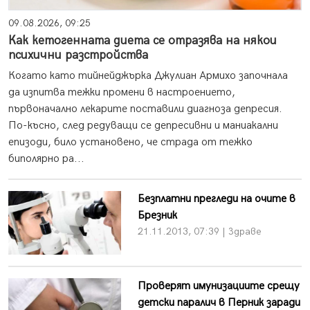
09.08.2026, 09:25
Как кетогенната диета се отразява на някои
психични разстройства
Когато като тийнейджърка Джулиан Армихо започнала
да изпитва тежки промени в настроението,
първоначално лекарите поставили диагноза депресия.
По-късно, след редуващи се депресивни и маниакални
епизоди, било установено, че страда от тежко
биполярно ра...
Безплатни прегледи на очите в
Брезник
21.11.2013, 07:39 | Здраве
Проверят имунизациите срещу
детски паралич в Перник заради