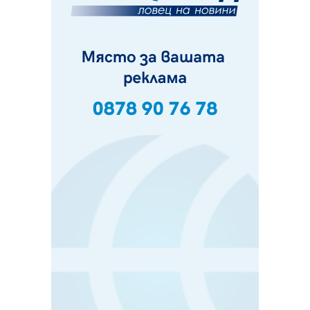
Фолклорен ансамбъл „Кладница“ с голямата награда от
фестивал в Полша
07.08.2026, 13:05
Частично бедствено положение в Перник заради
пропаднал път, обслужващ важен обект
07.08.2026, 12:05
Да отговорим на жегите с филм под звездите днес и
утре
07.08.2026, 10:21
Първите крачки в помощ на пенсионерите в Перник,
вече са факт
07.08.2026, 09:18
Пак ограничават камионите по магистралите в петък
и неделя. Ето обходните маршрути
07.08.2026, 07:55
Ето какво вдъхнови Здравка Евтимова за новата ѝ
книга
07.08.2026, 00:11