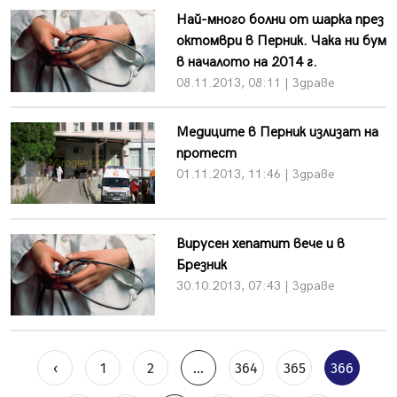
Най-много болни от шарка през
октомври в Перник. Чака ни бум
в началото на 2014 г.
08.11.2013, 08:11 | Здраве
Медиците в Перник излизат на
протест
01.11.2013, 11:46 | Здраве
Вирусен хепатит вече и в
Брезник
30.10.2013, 07:43 | Здраве
‹
1
2
...
364
365
366