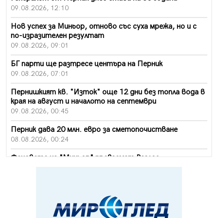
09.08.2026, 12:10
Нов успех за Миньор, отново със суха мрежа, но и с
по-изразителен резултат
09.08.2026, 09:01
БГ парти ще разтресе центъра на Перник
09.08.2026, 07:01
Пернишкият кв. "Изток" още 12 дни без топла вода в
края на август и началото на септември
09.08.2026, 00:45
Перник дава 20 млн. евро за сметопочистване
08.08.2026, 00:24
Феновете на "Миньор" превземат Разлог
07.08.2026, 14:52
Ремонтът на ул. "Ален мак" в Перник е в заключителен
етап
07.08.2026, 14:10