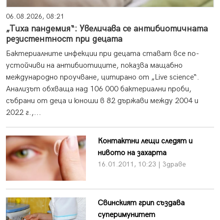
06.08.2026, 08:21
„Тиха пандемия“: Увеличава се антибиотичната
резистентност при децата
Бактериалните инфекции при децата стават все по-
устойчиви на антибиотиците, показва мащабно
международно проучване, цитирано от „Live science“.
Анализът обхваща над 106 000 бактериални проби,
събрани от деца и юноши в 82 държави между 2004 и
2022 г.,...
Контактни лещи следят и
нивото на захарта
16.01.2011, 10:23 | Здраве
Свинският грип създава
суперимунитет