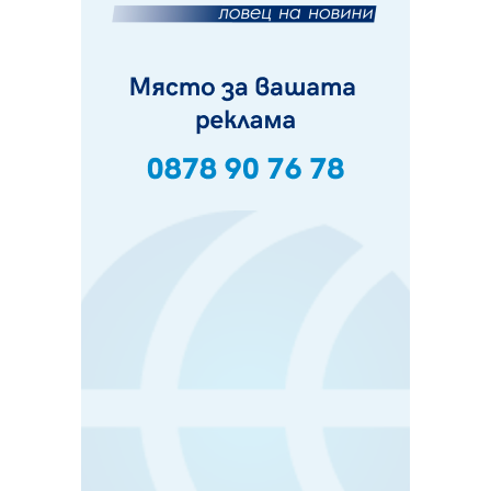
Проверявайте съмнителните линкове в bezopasno.net
05.08.2026, 15:42
На 95 години почина Лиляна Десова
05.08.2026, 15:18
Радев: Работи се активно за запазването на
средствата по Плана за справедлив преход за
въглищните райони
05.08.2026, 14:57
Звезди от световна сцена в Перник ще пеят на
Пернишката крепост
05.08.2026, 14:01
„Топлофикация Перник“ напредва с дигитализацията
на отчетния процес
05.08.2026, 11:48
Радев: Работи се усилено за спасяване на средствата
по Плана за справедлив преход за Стара Загора,
Кюстендил и Перник
05.08.2026, 11:34