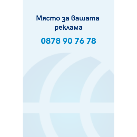
Пак ограничават камионите по магистралите в петък
и неделя. Ето обходните маршрути
07.08.2026, 07:55
Ето какво вдъхнови Здравка Евтимова за новата ѝ
книга
07.08.2026, 00:11
Продължава изграждането на нови паркоместа в
Перник
06.08.2026, 11:22
Върви почистване на главен път от квартал „Бела
вода“ до кв. „Църква“
06.08.2026, 10:57
Четири сигнала до пожарната в Перник за денонощие,
пожарникарите призовават към повишено внимание
06.08.2026, 09:43
Много заразен вирус върлува в Перник
06.08.2026, 09:28