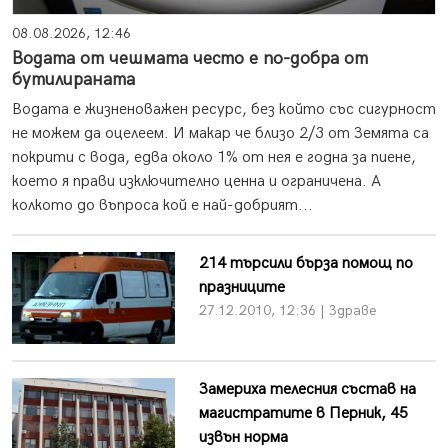
08.08.2026, 12:46
Водата от чешмата често е по-добра от
бутилираната
Водата е жизненоважен ресурс, без който със сигурност
не можем да оцелеем. И макар че близо 2/3 от Земята са
покрити с вода, едва около 1% от нея е годна за пиене,
което я прави изключително ценна и ограничена. А
колкото до въпроса кой е най-добрият...
214 търсили бърза помощ по
празниците
27.12.2010, 12:36 | Здраве
Замериха телесния състав на
магистратите в Перник, 45
извън норма