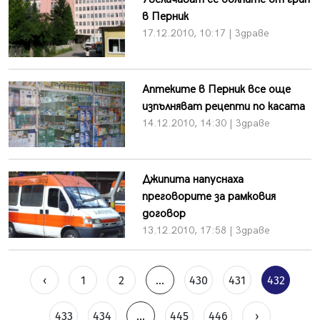
в Перник
17.12.2010, 10:17 | Здраве
Аптеките в Перник все още
изпълняват рецепти по касата
14.12.2010, 14:30 | Здраве
Джипита напуснаха
преговорите за рамковия
договор
13.12.2010, 17:58 | Здраве
‹
1
2
...
430
431
432
433
434
...
445
446
›