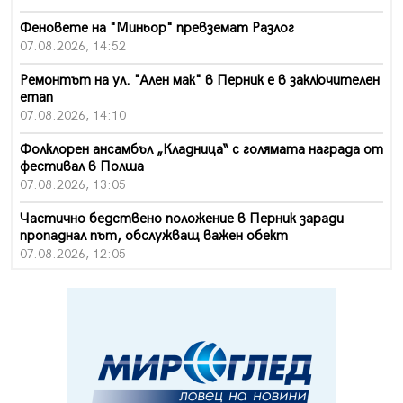
Феновете на "Миньор" превземат Разлог
07.08.2026, 14:52
Ремонтът на ул. "Ален мак" в Перник е в заключителен
етап
07.08.2026, 14:10
Фолклорен ансамбъл „Кладница“ с голямата награда от
фестивал в Полша
07.08.2026, 13:05
Частично бедствено положение в Перник заради
пропаднал път, обслужващ важен обект
07.08.2026, 12:05
Да отговорим на жегите с филм под звездите днес и
утре
07.08.2026, 10:21
Първите крачки в помощ на пенсионерите в Перник,
вече са факт
07.08.2026, 09:18