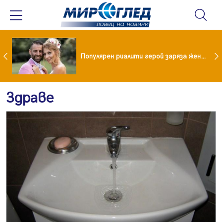
Водата от чешмата често е по-добра от бутилираната
Популярен риалити герой заряза жена си заради друга
Здраве