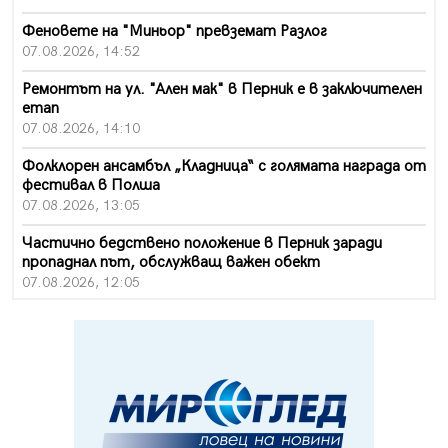
Феновете на "Миньор" превземат Разлог
07.08.2026, 14:52
Ремонтът на ул. "Ален мак" в Перник е в заключителен
етап
07.08.2026, 14:10
Фолклорен ансамбъл „Кладница“ с голямата награда от
фестивал в Полша
07.08.2026, 13:05
Частично бедствено положение в Перник заради
пропаднал път, обслужващ важен обект
07.08.2026, 12:05
Да отговорим на жегите с филм под звездите днес и
утре
07.08.2026, 10:21
Първите крачки в помощ на пенсионерите в Перник,
вече са факт
07.08.2026, 09:18