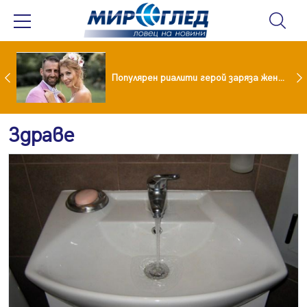
Водата от чешмата често е по-добра от бутилираната
Популярен риалити герой заряза жена си заради друга
Здраве