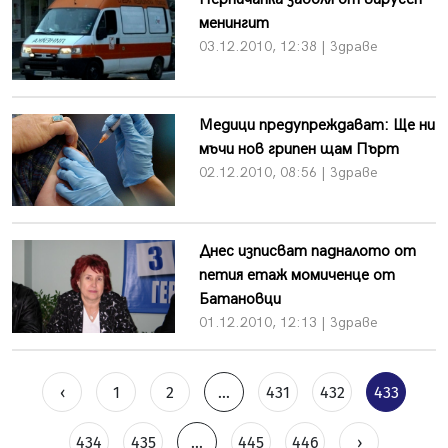
менингит
03.12.2010, 12:38 | Здраве
Медици предупреждават: Ще ни
мъчи нов грипен щам Пърт
02.12.2010, 08:56 | Здраве
Днес изписват падналото от
петия етаж момиченце от
Батановци
01.12.2010, 12:13 | Здраве
‹
1
2
...
431
432
433
434
435
...
445
446
›