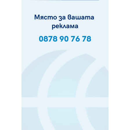
Пак ограничават камионите по магистралите в петък
и неделя. Ето обходните маршрути
07.08.2026, 07:55
Ето какво вдъхнови Здравка Евтимова за новата ѝ
книга
07.08.2026, 00:11
Продължава изграждането на нови паркоместа в
Перник
06.08.2026, 11:22
Върви почистване на главен път от квартал „Бела
вода“ до кв. „Църква“
06.08.2026, 10:57
Четири сигнала до пожарната в Перник за денонощие,
пожарникарите призовават към повишено внимание
06.08.2026, 09:43
Много заразен вирус върлува в Перник
06.08.2026, 09:28