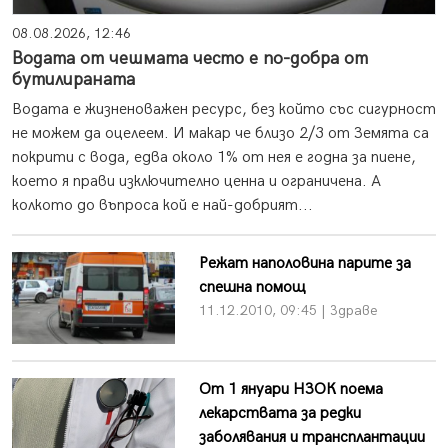
08.08.2026, 12:46
Водата от чешмата често е по-добра от
бутилираната
Водата е жизненоважен ресурс, без който със сигурност
не можем да оцелеем. И макар че близо 2/3 от Земята са
покрити с вода, едва около 1% от нея е годна за пиене,
което я прави изключително ценна и ограничена. А
колкото до въпроса кой е най-добрият...
Режат наполовина парите за
спешна помощ
11.12.2010, 09:45 | Здраве
От 1 януари НЗОК поема
лекарствата за редки
заболявания и трансплантации