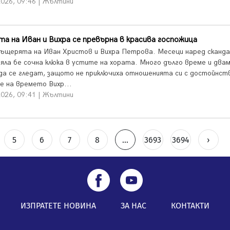
2026, 09:46 | Жълтини
а на Иван и Вихра се превърна в красива госпожица
дъщерята на Иван Христов и Вихра Петрова. Месеци наред сканд
дяла бе сочна клюка в устите на хората. Много дълго време и два
 да се гледат, защото не приключиха отношенията си с достойнств
е на времето Вихр...
2026, 09:41 | Жълтини
5
6
7
8
...
3693
3694
›
ИЗПРАТЕТЕ НОВИНА
ЗА НАС
КОНТАКТИ