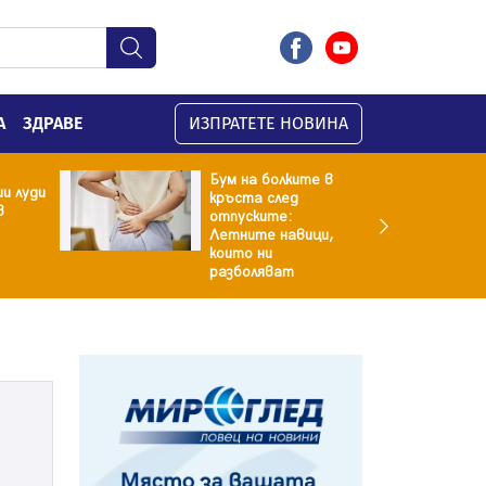
А
ЗДРАВЕ
ИЗПРАТЕТЕ НОВИНА
Бум на болките в
и луди
кръста след
в
отпуските:
Летните навици,
които ни
разболяват