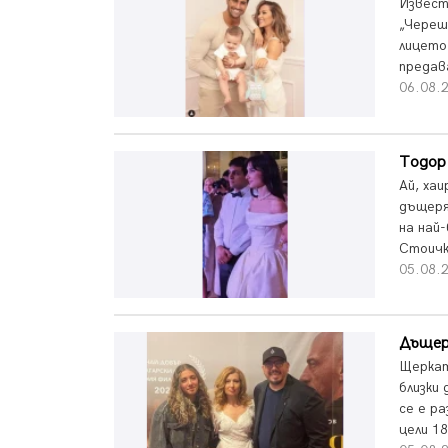
Извест
„Череш
лицето
предава
06.08.
Тодор
Ай, ха
дъщеря
на най
Стоичк
05.08.
Дъщеря
Щерката
близки 
се е р
цели 18