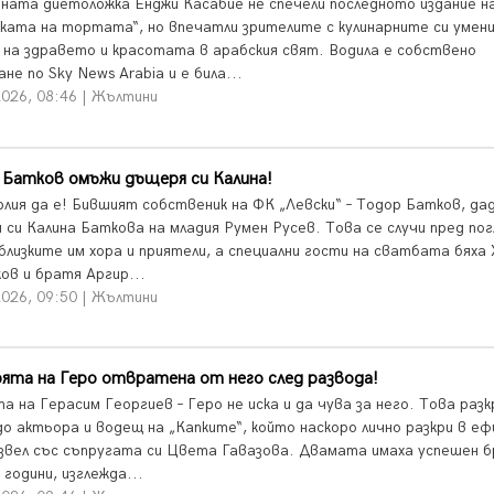
ната диетоложка Енджи Касабие не спечели последното издание н
ката на тортата“, но впечатли зрителите с кулинарните си умени
 на здравето и красотата в арабския свят. Водила е собствено
не по Sky News Arabia и е била...
2026, 08:46 | Жълтини
 Батков омъжи дъщеря си Калина!
ирлия да е! Бившият собственик на ФК „Левски“ – Тодор Батков, да
 си Калина Баткова на младия Румен Русев. Това се случи пред по
-близките им хора и приятели, а специални гости на сватбата бяха
ов и братя Аргир...
2026, 09:50 | Жълтини
та на Геро отвратена от него след развода!
 на Герасим Георгиев – Геро не иска и да чува за него. Това разк
до актьора и водещ на „Капките“, който наскоро лично разкри в еф
азвел със съпругата си Цвета Гавазова. Двамата имаха успешен б
 години, изглежда...