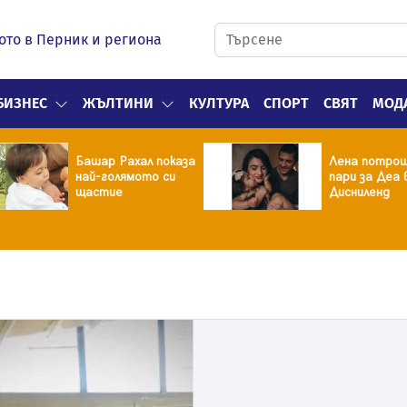
ото в Перник и региона
БИЗНЕС
ЖЪЛТИНИ
КУЛТУРА
СПОРТ
СВЯТ
МОД
Башар Рахал показа
Лена потрош
най-голямото си
пари за Деа 
щастие
Дисниленд