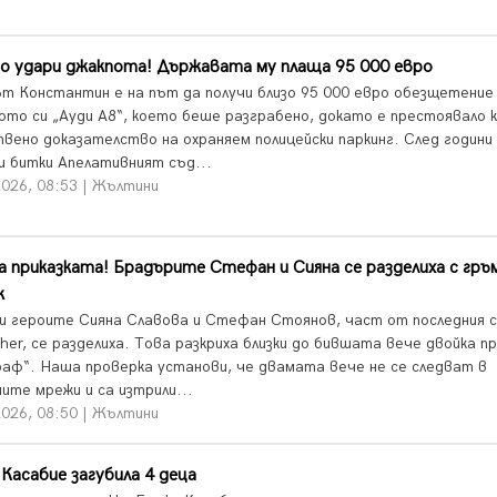
о удари джакпота! Държавата му плаща 95 000 евро
т Константин е на път да получи близо 95 000 евро обезщетение
ното си „Ауди А8“, което беше разграбено, докато е престоявало 
вено доказателство на охраняем полицейски паркинг. След години
и битки Апелативният съд...
2026, 08:53 | Жълтини
а приказката! Брадърите Стефан и Сияна се разделиха с гръ
к
и героите Сияна Славова и Стефан Стоянов, част от последния с
ther, се разделиха. Това разкриха близки до бившата вече двойка п
раф“. Наша проверка установи, че двамата вече не се следват в
ите мрежи и са изтрили...
2026, 08:50 | Жълтини
Касабие загубила 4 деца