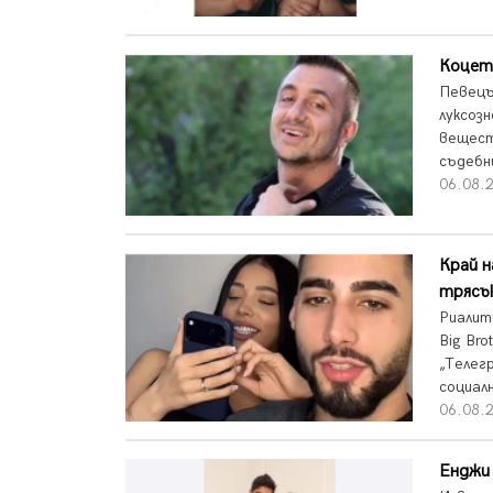
Коцет
Певецъ
луксоз
вещест
съдебн
06.08.
Край н
трясъ
Риалит
Big Bro
„Телег
социалн
06.08.
Енджи 