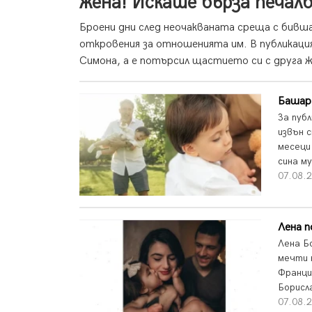
жена! Искаше бърза печалб
Броени дни след неочакваната среща с бивша
откровения за отношенията им. В публикация
Симона, а е потърсил щастието си с друга же
Башар 
За пуб
извън 
месеци
сина му
07.08.
Лена п
Лена Б
мечти 
Франци
Борисл
07.08.