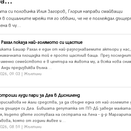
а...
та си половинка Илия Загоров, Глория направи смайващи
 в социалните мрежи тя го обвини, че не е поглеждал дъщер
на в чу...
Рахал показа най-голямото си щастие
ликата Башар Рахал е един от най-разпознаваемите актьори у нас,
снимачната площадка той е просто щастлив баща. През последни
 именно семейството е в центъра на живота му, а всяка нова сним
 Анди предизвиква вълна...
2026, 09:03 | Жълтини
отроши луди пари за Деа в Дисниленд
ориславова не жали средства, за да сбъдне една от най-големите
на дъщеря си Деа. Бившата депутатка от ПП-ДБ заведе малката
я, където двете гостуваха на сестрата на Лена – д-р Маргарита
авова, която от години живее и...
2026, 08:59 | Жълтини