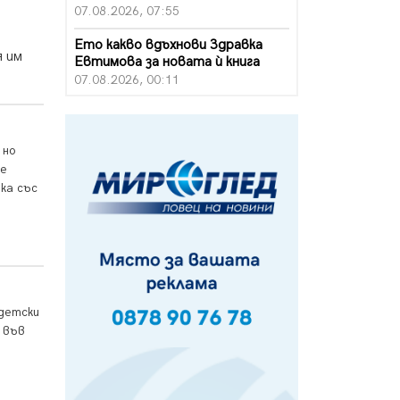
07.08.2026, 07:55
Ето какво вдъхнови Здравка
я им
Евтимова за новата ѝ книга
07.08.2026, 00:11
Продължава изграждането на
нови паркоместа в Перник
06.08.2026, 11:22
 но
те
Върви почистване на главен път
ка със
от квартал „Бела вода“ до кв.
„Църква“
06.08.2026, 10:57
Четири сигнала до пожарната в
Перник за денонощие,
пожарникарите призовават към
 детски
повишено внимание
 във
06.08.2026, 09:43
Много заразен вирус върлува в
Перник