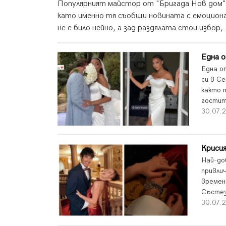
Популярният майстор от "Бригада Нов дом" 
като именно тя съобщи новината с емоциона
не е било нейно, а зад раздялата стои избор,.
Една 
Една о
си в С
както 
гостит
30.07.
Крисия
Най-до
привли
времен
Състез
30.07.