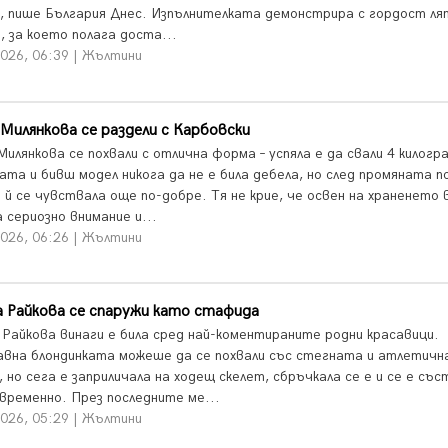
, пише България Днес. Изпълнителката демонстрира с гордост л
, за което полага доста...
2026, 06:39 | Жълтини
Милянкова се раздели с Карбовски
илянкова се похвали с отлична форма – успяла е да свали 4 килогр
ата и бивш модел никога да не е била дебела, но след промяната п
 й се чувствала още по-добре. Тя не крие, че освен на храненето 
 сериозно внимание и...
2026, 06:26 | Жълтини
 Райкова се спаружи като стафида
 Райкова винаги е била сред най-коментираните родни красавици.
вна блондинката можеше да се похвали със стегната и атлетичн
 но сега е заприличала на ходещ скелет, сбръчкала се е и се е със
временно. През последните ме...
2026, 05:29 | Жълтини