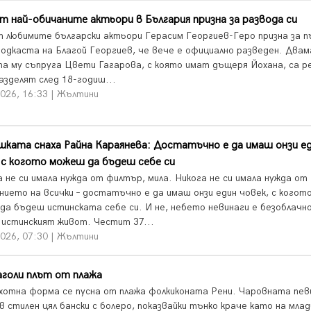
т най-обичаните актьори в България призна за развода си
т любимите български актьори Герасим Георгиев-Геро призна за п
подкаста на Благой Георгиев, че вече е официално разведен. Двам
а му съпруга Цвети Гагарова, с която имат дъщеря Йохана, са р
азделят след 18-годиш...
2026, 16:33 | Жълтини
ката снаха Райна Караянева: Достатъчно е да имаш онзи е
 с когото можеш да бъдеш себе си
а не си имала нужда от филтър, мила. Никога не си имала нужда от
нието на всички – достатъчно е да имаш онзи един човек, с когот
да бъдеш истинската себе си. И не, небето невинаги е безоблачно
 истинският живот. Честит 37...
2026, 07:30 | Жълтини
аголи плът от плажа
хотна форма ce пусна от плажа фолкиконата Рени. Чаровната пев
в стилен цял бански с болеро, показвайки тънко краче като на млад