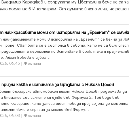
Владимир Караджов и съпругата му Цветелина вече не са за
лно послание в Инстаграм. От думите й ясно личи, че реше
..
от най-красивите моми от историята на „Ергенът“ се омъж
т най-запомнените моми в историята на „Ергенът“ се венча за лю
ен Тропе. Сватбата се е състояла в събота, като не са били спес
традиционната церемония по встъпване в брак, така и празненств
е. Айлин Бобева е избра...
2026, 06:45 | Жълтини
 призна каква е истината за връзката с Никола Цолов
брият български автомобилен пилот Никола Цолов продължава да
ча внимание със силните си изяви във Формула 2. Той води във
ното класиране, като записа шест победи през сезона до момента
ателят вече е спряган за място във Форму...
2026, 06:03 | Жълтини