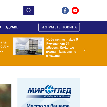
А
ЗДРАВЕ
ИЗПРАТЕТЕ НОВИНА
Нови пътни такси в
а за
Румъния от 31
бов –
август: Колко ще
ор
плащат камионите
и колите