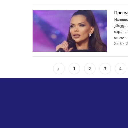
Пресла
Истинс
звезда
охрани
отличн
28.07.
‹
1
2
3
4