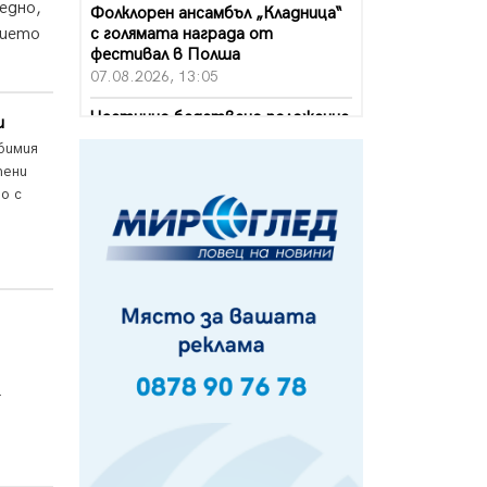
едно,
Фолклорен ансамбъл „Кладница“
с голямата награда от
нието
фестивал в Полша
07.08.2026, 13:05
Частично бедствено положение
и
в Перник заради пропаднал път,
бимия
обслужващ важен обект
тени
07.08.2026, 12:05
о с
Да отговорим на жегите с филм
под звездите днес и утре
07.08.2026, 10:21
Първите крачки в помощ на
пенсионерите в Перник, вече са
факт
07.08.2026, 09:18
.
Пак ограничават камионите по
магистралите в петък и неделя.
Ето обходните маршрути
07.08.2026, 07:55