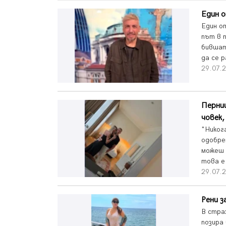
Един о
Един о
път в 
бившат
да се р
29.07.
Перниш
човек,
"Никог
одобре
можеш 
това е
29.07.
Рени з
B стра
позира 