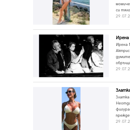
момиче
си тяло
29.07.
Ирена 
Ирена М
Актрис
думите
обръща
29.07.
Златка
Златка
Неотда
фигура,
прежде
29.07.