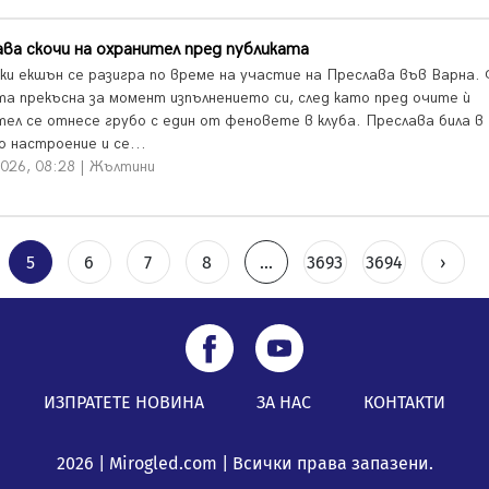
ва скочи на охранител пред публиката
ки екшън се разигра по време на участие на Преслава във Варна. 
та прекъсна за момент изпълнението си, след като пред очите ѝ
тел се отнесе грубо с един от феновете в клуба. Преслава била в
о настроение и се...
2026, 08:28 | Жълтини
5
6
7
8
...
3693
3694
›
ИЗПРАТЕТЕ НОВИНА
ЗА НАС
КОНТАКТИ
2026 | Mirogled.com | Всички права запазени.