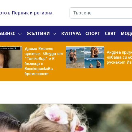
ото в Перник и региона
БИЗНЕС
ЖЪЛТИНИ
КУЛТУРА
СПОРТ
СВЯТ
МОД
Драма вместо
Андреа призн
щастие: Звезда от
новата си лю
"Татковци" е в
руснакът Иг
болница с
високорискова
бременност