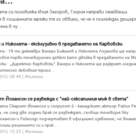
а...
та си половинка Илия Загоров, Глория направи смайващи
 в социалните мрежи тя го обвини, че не е поглеждал дъщер
на в чу...
 и Николета - ексклузивно в предаването на Карбовски
та - 18-ти декември Валери Божинов и Николета Лозанова ще нап
 своя първи телевизионен дебют като двойка в предаването на М
ски - „Директно Карбовски“.Валери и Николета ще разкрият гледн
 относно любовния триъг...
2010, 08:48 | Жълтини
т Йохансон се развежда с "най-сексапилния мъж в света"
ата Скарлет Йохансон и съпругът й – канадският актьор Райън Ре
а, че след две години брак се развеждат, съобщи телевизия Sky
охансон и Рейнолдс подчертават в официално изявление, че внима
слили решението си и прик...
2010, 13:23 | Жълтини