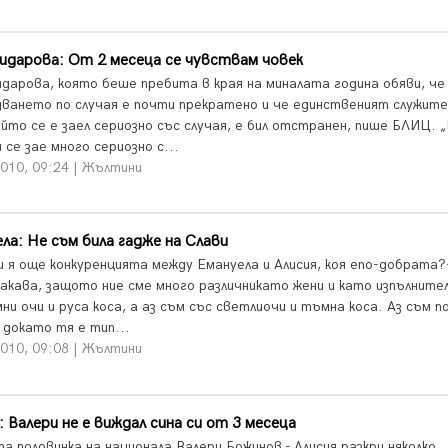
идарова: От 2 месеца се чувствам човек
идарова, която беше пребита в края на миналата година обяви, че
дването по случая е почти прекратено и че единственият служите
ойто се е заел сериозно със случая, е бил отстранен, пише БЛИЦ. 
 се зае много сериозно с...
2010, 09:24 | Жълтини
ла: Не съм била гадже на Слави
ли я още конкуренцията между Емануела и Алисия, коя епо-добрата?
акава, защото ние сме много различникато жени и като изпълнител
ни очи и руса коса, а аз съм със светлиочи и тъмна коса. Аз съм п
 докато тя е тип...
2010, 09:08 | Жълтини
: Валери не е виждал сина си от 3 месеца
а половинка на национала Валери Божинов - Алисия,разкри няколко