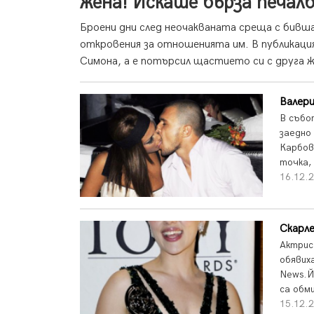
жена! Искаше бърза печалб
Броени дни след неочакваната среща с бивша
откровения за отношенията им. В публикация
Симона, а е потърсил щастието си с друга же
Валери
В събо
заедно
Карбов
точка,
16.12.
Скарле
Актрис
обявих
News.Й
са обми
15.12.