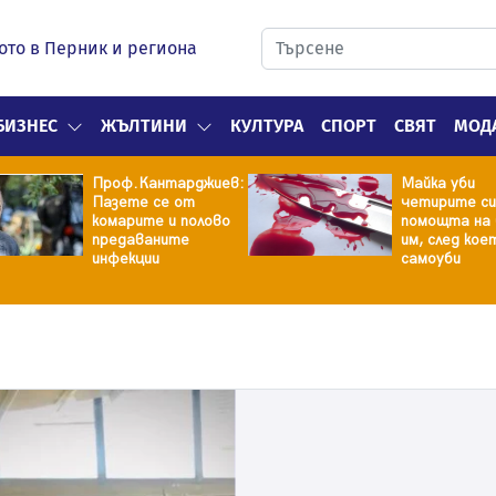
ото в Перник и региона
БИЗНЕС
ЖЪЛТИНИ
КУЛТУРА
СПОРТ
СВЯТ
МОД
Проф.Кантарджиев:
Майка уби
Пазете се от
четирите си
комарите и полово
помощта на 
предаваните
им, след кое
инфекции
самоуби