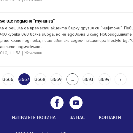
ла ще подменя "тунинга"
ла е решила да премести акцента върху другия си "чифточи".Пев
 400 кубика във всяка гърда, но не едоволна и след Новогодишните
и ще легне под ножа, пише светски седмичник,цитира lifestyle.bg."
лантите надмускулно,...
2010, 11:58 | Жълтини
3666
3667
3668
3669
...
3693
3694
›
ИЗПРАТЕТЕ НОВИНА
ЗА НАС
КОНТАКТИ