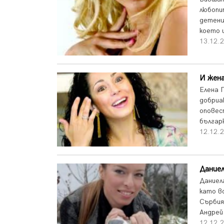
любопи
детенц
което 
13.12.
И жена
Елена 
добриа
оповес
българ
12.12.
Дание
Даниел
като в
Сърбия
Андрей
12.12.