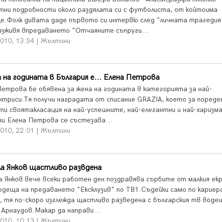
тни подробности около раздялата си с футболиста, от койтоима
е.Фолк дивата даде първото си интервю след "личната трагедия
изживя впредаването "Отчаяните съпруги...
2010, 13:54 | Жълтини
 на годината в България е... Елена Петрова
Петрова бе обявена за жена на годината в категорията за най-
ктриси.Тя получи наградата от списание GRAZIA, което за пореде
ти своятакласация на най-успешните, най-елегантни и най-харизм
ки.Елена Петрова се състезава...
2010, 22:01 | Жълтини
ла Янков щастливо развдена
а Янков вече всеки работен ден поздравява сърбите от малкия ек
одеща на предаването "Ексклузив" по ТВ1.Съдейки само по кариер
, тя по-скоро изглежда щастливо разведена с българския тв воде
 Арнаудов.Макар да направи...
2010, 10:13 | Жълтини