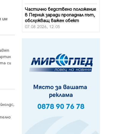
Частично бедствено положение
в Перник заради пропаднал път,
я им
обслужващ важен обект
07.08.2026, 12:05
Да отговорим на жегите с филм
под звездите днес и утре
07.08.2026, 10:21
равят
артин
Първите крачки в помощ на
ата си
пенсионерите в Перник, вече са
факт
07.08.2026, 09:18
Пак ограничават камионите по
магистралите в петък и неделя.
Ето обходните маршрути
йнолдс,
07.08.2026, 07:55
телно
Ето какво вдъхнови Здравка
Евтимова за новата ѝ книга
07.08.2026, 00:11