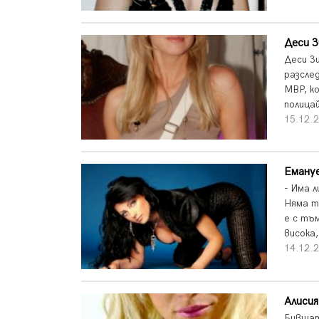
Деси З
Деси З
разсле
МВР, к
полицай
15.12.
Емануе
- Има 
Няма т
е с тъм
висока,
14.12.
Алисия
Бившат