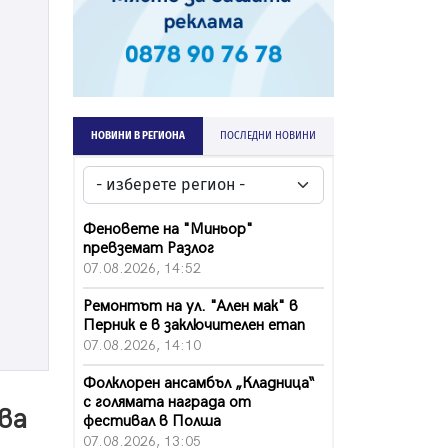
НОВИНИ В РЕГИОНА
ПОСЛЕДНИ НОВИНИ
Феновете на "Миньор"
превземат Разлог
07.08.2026, 14:52
Ремонтът на ул. "Ален мак" в
Перник е в заключителен етап
07.08.2026, 14:10
Фолклорен ансамбъл „Кладница“
с голямата награда от
ова
фестивал в Полша
07.08.2026, 13:05