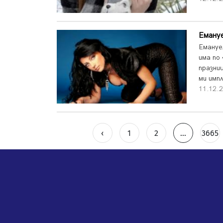
Емануе
Емануе
има по
празниц
ми имп
11.12.
‹
1
2
...
3665