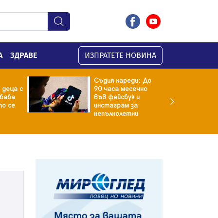
А
ЗДРАВЕ
ИЗПРАТЕТЕ НОВИНА
Съдия нареди: До
 деца с
90 часа месечно
баба
във фейсбук и
то се
инстаграм за
непълнолетни