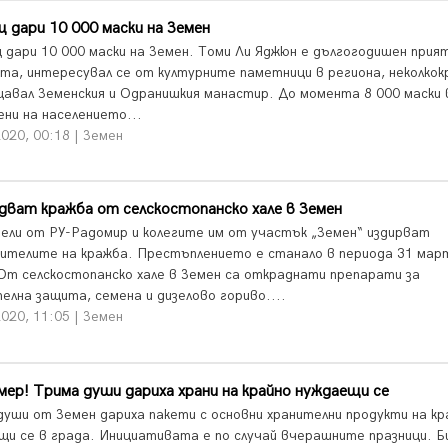
 дари 10 000 маски на Земен
 дари 10 000 маски на Земен. Томи Ли Яджюн е дългогодишен прият
та, интересувал се от културните паметници в региона, неколко
щавал Земенския и Одранишкия манастир. До момента 8 000 маски 
ени на населението...
020, 00:18 | Земен
дват кражба от селскостопанско хале в Земен
ели от РУ-Радомир и колегите им от участък „Земен“ издирват
ителите на кражба. Престъплението е станало в периода 31 март
 От селскостопанско хале в Земен са откраднати препарати за
елна защита, семена и дизелово гориво....
020, 11:05 | Земен
мер! Трима души дариха храни на крайно нуждаещи се
души от Земен дариха пакети с основни хранителни продукти на кр
щи се в града. Инициативата е по случай вчерашните празници. Б