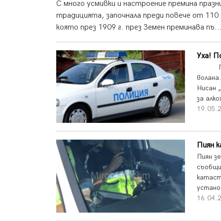
С много усмивки и настроение премина празни
традицията, започнала преди повече от 110 
която през 1909 г. през Земен преминава пъ..
Уха! П
Полици
волана
Нисан 
за алко
19.05.2
Пиян 
Пиян з
съобщи
катаст
установ
16.04.2