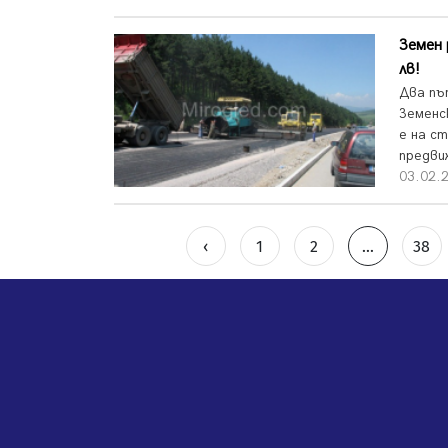
Земен 
лв!
Два пъ
Земенс
е на с
предвиж
03.02.2
‹
1
2
...
38