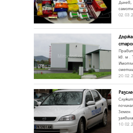
Динев,
самотн
02.03.2
Държав
старо
Правит
кв. м 
Имотът
сметищ
20.02.2
Разсле
Служит
почина
Земен.
заявила
10.02.2