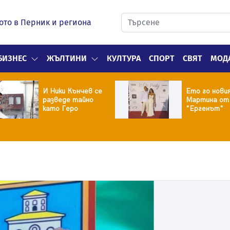
ото в Перник и региона
БИЗНЕС
ЖЪЛТИНИ
КУЛТУРА
СПОРТ
СВЯТ
МОД
И Ники Кънчев се
Ето го нови
разведе тайно
Мартина от
като Геро
"Ергенът"