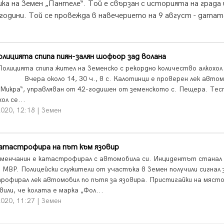
ка на Земен „Пантеле“. Той е свързан с историята на града 
години. Той се провежда в навечерието на 9 август - датат
.
олицията спипа пиян-залян шофьор зад волана
ята спипа жител на Земенско с рекордно количество алкохол 
. Вчера около 14, 30 ч., в с. Калотинци е проверен лек автом
„Микра“, управляван от 42-годишен от земенското с. Пещера. Те
хол се...
020, 12:18 | Земен
катастрофира на път към язовир
еменчанин е катастрофирал с автомобила си. Инцидентът станал 
 МВР. Полицейски служители от участъка в Земен получили сигнал 
рофирал лек автомобил по пътя за язовира. Пристигайки на мяст
или, че колата е марка „Фол...
020, 11:27 | Земен