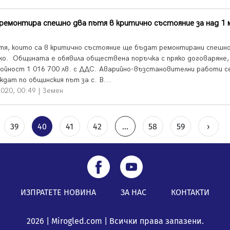
ремонтира спешно два пътя в критично състояние за над 1 
тя, които са в критично състояние ще бъдат ремонтирани спешно
ко. Общината е обявила обществена поръчка с пряко договаряне,
тойност 1 016 700 лв. с ДДС. Аварийно-възстановителни работи с
дат по общинския път за с. В...
020, 00:49 | Земен
39
40
41
42
...
58
59
›
ИЗПРАТЕТЕ НОВИНА
ЗА НАС
КОНТАКТИ
2026 | Mirogled.com | Всички права запазени.