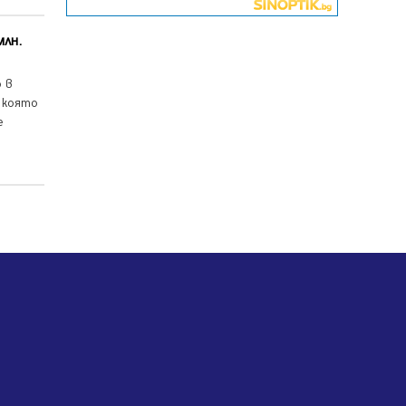
06.08.2026, 07:51
млн.
Ето какви забавления ще има
през август в Перник
06.08.2026, 00:48
 в
 която
Пернишки експерт за фишинг
е
измамите: Проверявайте
съмнителните линкове в
bezopasno.net
05.08.2026, 15:42