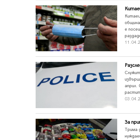
Китаец
Китаец
община
е посе
раздад
11.04.2
Разсле
Служит
извърш
април.
растит
03.04.2
За при
Трима 
нуждае