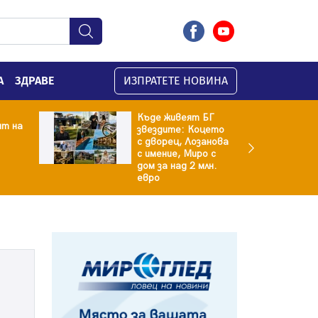
А
ЗДРАВЕ
ИЗПРАТЕТЕ НОВИНА
Къде живеят БГ
ят на
звездите: Коцето
с дворец, Лозанова
с имение, Миро с
дом за над 2 млн.
евро