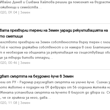
 Ивайло Динев и Силвана Хайтова решили да помогнат на възрастн
оживеещи и семейства...
020, 09:04 | Земен
ата прехвърли терени на Земен заради рекултивацията на
то сметище
елството прехвърли на Земен собствеността върху терен с пло
. Той е частна държавна собственост и се намира в село Блатешни
 е необходим на общината за рекултивация на съществуващо об
е за твърди битови отпадъц...
020, 00:46 | Земен
дват смъртта на бездомно куче в Земен
ели от РУ – Радомир разследват смъртта на улично куче. Сигнал 
лото животно е подаден на 09 февруари от 56-годишна жителка н
 Жената установила смъртта на кучето в близост до двора си. 
, че се грижела за него, дава...
020, 11:08 | Земен