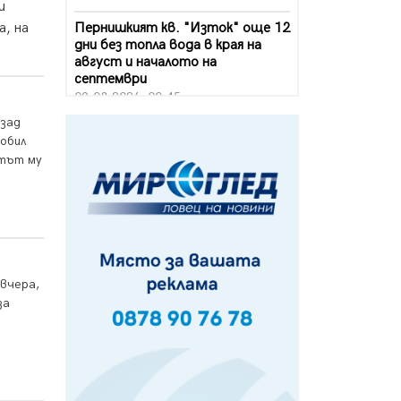
и
Пернишкият кв. "Изток" още 12
а, на
дни без топла вода в края на
август и началото на
септември
09.08.2026, 00:45
зад
Перник дава 20 млн. евро за
обил
сметопочистване
стът му
08.08.2026, 00:24
Феновете на "Миньор"
превземат Разлог
07.08.2026, 14:52
Ремонтът на ул. "Ален мак" в
вчера,
Перник е в заключителен етап
за
07.08.2026, 14:10
о
Фолклорен ансамбъл „Кладница“
с голямата награда от
фестивал в Полша
07.08.2026, 13:05