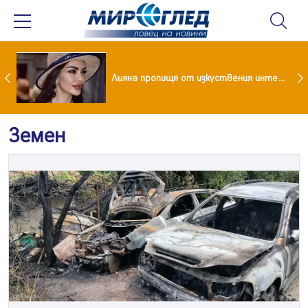
Популярен риалити герой заряза жена си заради друга
Лияна пропищя от изкуствения интелект
Земен