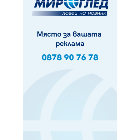
утре
07.08.2026, 10:21
Първите крачки в помощ на пенсионерите в Перник,
вече са факт
07.08.2026, 09:18
Пак ограничават камионите по магистралите в петък
и неделя. Ето обходните маршрути
07.08.2026, 07:55
Ето какво вдъхнови Здравка Евтимова за новата ѝ
книга
07.08.2026, 00:11
Продължава изграждането на нови паркоместа в
Перник
06.08.2026, 11:22
Върви почистване на главен път от квартал „Бела
вода“ до кв. „Църква“
06.08.2026, 10:57