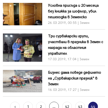
Условна присъда и 20 месеца
без книжка за шофьор, убил
пешеходка в Земенско
26.03.2019, 00:55 | Земен
Три сурвакарски групи,
участвали в празника в Земен с
награда на областния
управител
17.03.2019, 17:04 | Земен
Бизнес дама поведе дефилето
на „Сурвакарския празник“ в
Земен
16.03.2019, 17:27 | Земен
‹
1
2
...
42
43
44