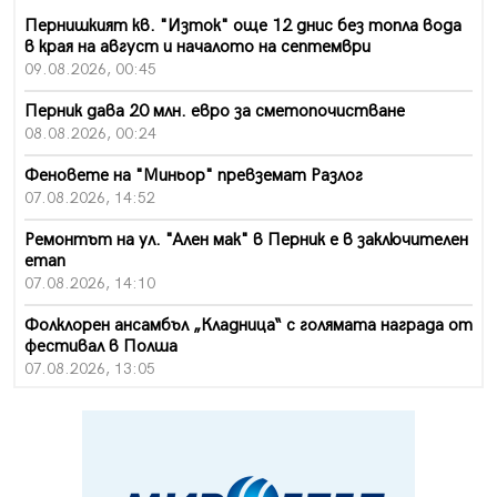
Пернишкият кв. "Изток" още 12 днис без топла вода
в края на август и началото на септември
09.08.2026, 00:45
Перник дава 20 млн. евро за сметопочистване
08.08.2026, 00:24
Феновете на "Миньор" превземат Разлог
07.08.2026, 14:52
Ремонтът на ул. "Ален мак" в Перник е в заключителен
етап
07.08.2026, 14:10
Фолклорен ансамбъл „Кладница“ с голямата награда от
фестивал в Полша
07.08.2026, 13:05
Частично бедствено положение в Перник заради
пропаднал път, обслужващ важен обект
07.08.2026, 12:05
Да отговорим на жегите с филм под звездите днес и