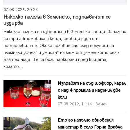
07.08.2026, 20:23
Няколко палежа в Земенско, подпалвачът се
издирва
Няколко палежа са извършени в Земенско снощи. Запалени
са три автомобила и къща, съобщи един от
потърпевшите. Около половин час след полунощ са
пламнали „Опел“ и „Нисан“ на мъж от земенското село
Блатешница. Те са били паркирани пред къщата,
когато...
Изправят на съд шофьор, карал
с над 4 промила и надънил две
коли
07.05.2019, 11:14 | Земен
Ето го напълно обновения
манастир в село Горна Врабча