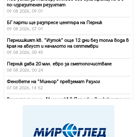
по-изразителен резултат
09.08.2026, 09:01
БГ парти ще разтресе центъра на Перник
09.08.2026, 07:01
Пернишкият кв. "Изток" още 12 дни без топла вода в
края на август и началото на септември
09.08.2026, 00:45
Перник дава 20 млн. евро за сметопочистване
08.08.2026, 00:24
Феновете на "Миньор" превземат Разлог
07.08.2026, 14:52
Ремонтът на ул. "Ален мак" в Перник е в заключителен
етап
07.08.2026, 14:10
Фолклорен ансамбъл „Кладница“ с голямата награда от
фестивал в Полша
07.08.2026, 13:05