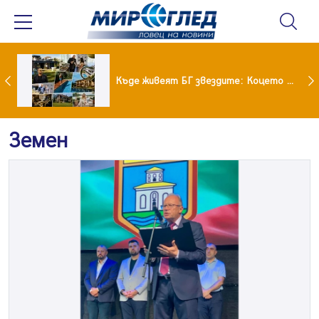
Ето го новият на Мартина от "Ергенът"
Къде живеят БГ звездите: Коцето с дворец, Лозанова с имение, Миро с дом за над 2 млн. евро
Земен