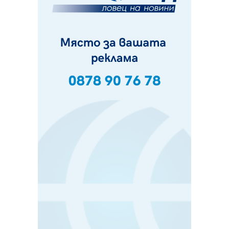
Частично бедствено положение в Перник заради
пропаднал път, обслужващ важен обект
07.08.2026, 12:05
Да отговорим на жегите с филм под звездите днес и
утре
07.08.2026, 10:21
Първите крачки в помощ на пенсионерите в Перник,
вече са факт
07.08.2026, 09:18
Пак ограничават камионите по магистралите в петък
и неделя. Ето обходните маршрути
07.08.2026, 07:55
Ето какво вдъхнови Здравка Евтимова за новата ѝ
книга
07.08.2026, 00:11
Продължава изграждането на нови паркоместа в
Перник