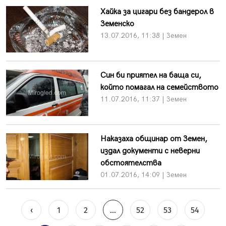
Хайка за цигари без бандерол в
Земенско
13.07.2016, 11:38 | Земен
Син би приятел на баща си,
който помагал на семейството
11.07.2016, 11:37 | Земен
Наказаха общинар от Земен,
издал документи с неверни
обстоятелства
01.07.2016, 14:09 | Земен
‹
1
2
...
52
53
54