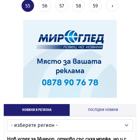
55
56
57
58
59
›
НОВИНИ В РЕГИОНА
ПОСЛЕДНИ НОВИНИ
Нов успех за Миньор, отново със суха мрежа, но и с