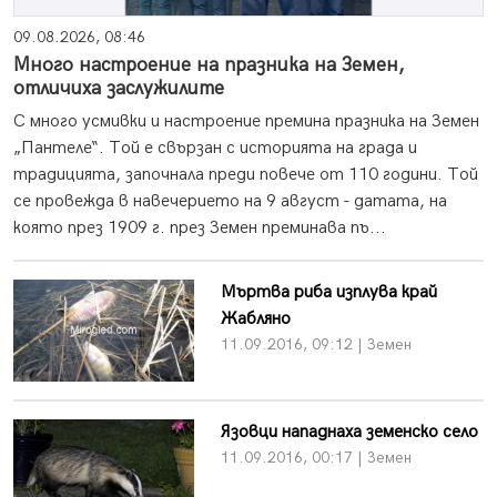
09.08.2026, 08:46
Много настроение на празника на Земен,
отличиха заслужилите
С много усмивки и настроение премина празника на Земен
„Пантеле“. Той е свързан с историята на града и
традицията, започнала преди повече от 110 години. Той
се провежда в навечерието на 9 август - датата, на
която през 1909 г. през Земен преминава пъ...
Мъртва риба изплува край
Жабляно
11.09.2016, 09:12 | Земен
Язовци нападнаха земенско село
11.09.2016, 00:17 | Земен