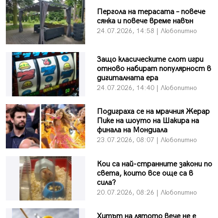
Пергола на терасата – повече
сянка и повече време навън
24.07.2026, 14:58 | Любопитно
Защо класическите слот игри
отново набират популярност в
дигиталната ера
24.07.2026, 14:40 | Любопитно
Подиграха се на мрачния Жерар
Пике на шоуто на Шакира на
финала на Мондиала
23.07.2026, 08:07 | Любопитно
Кои са най-странните закони по
света, които все още са в
сила?
20.07.2026, 08:26 | Любопитно
Хитът на лятото вече не е