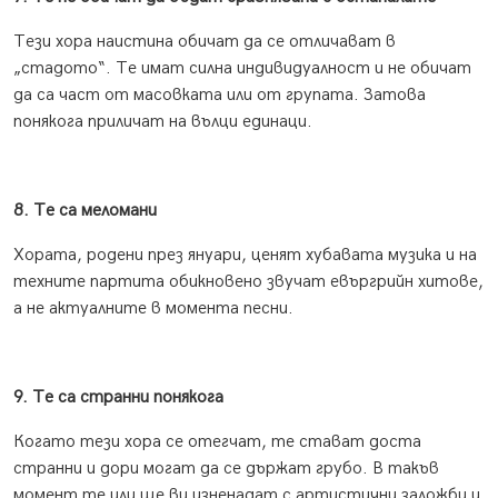
Тези хора наистина обичат да се отличават в
„стадото“. Те имат силна индивидуалност и не обичат
да са част от масовката или от групата. Затова
понякога приличат на вълци единаци.
8. Те са меломани
Хората, родени през януари, ценят хубавата музика и на
техните партита обикновено звучат евъргрийн хитове,
а не актуалните в момента песни.
9. Те са странни понякога
Когато тези хора се отегчат, те стават доста
странни и дори могат да се държат грубо. В такъв
момент те или ще ви изненадат с артистични заложби и