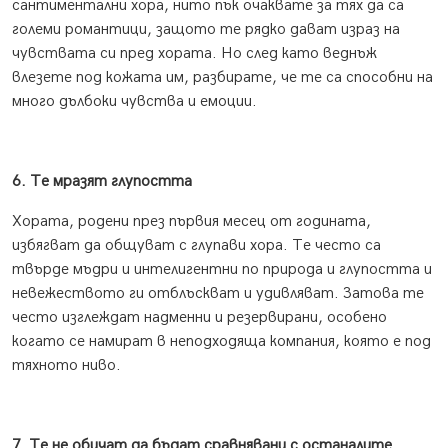
сантиментални хора, нито пък очаквате за тях да са
големи романтици, защото те рядко дават израз на
чувствата си пред хората. Но след като веднъж
влезете под кожата им, разбирате, че те са способни на
много дълбоки чувства и емоции.
6. Те мразят глупостта
Хората, родени през първия месец от годината,
избягват да общуват с глупави хора. Те често са
твърде мъдри и интелигентни по природа и глупостта и
невежеството ги отблъскват и удивляват. Затова те
често изглеждат надменни и резервирани, особено
когато се намират в неподходяща компания, която е под
тяхното ниво.
7. Те не обичат да бъдат сравнявани с останалите