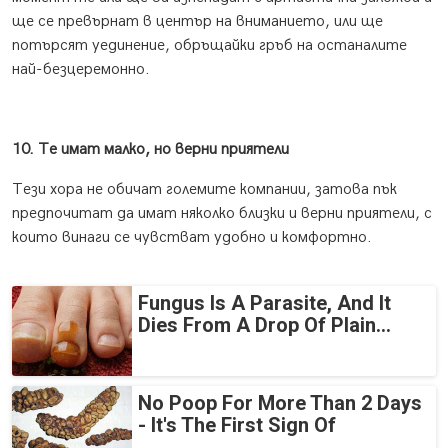
ще се превърнат в център на вниманието, или ще
потърсят уединение, обръщайки гръб на останалите
най-безцеремонно.
10. Те имат малко, но верни приятели
Тези хора не обичат големите компании, затова пък
предпочитат да имат няколко близки и верни приятели, с
които винаги се чувстват удобно и комфортно.
Fungus Is A Parasite, And It
Dies From A Drop Of Plain...
No Poop For More Than 2 Days
- It's The First Sign Of