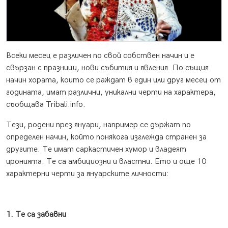
Всеки месец е различен по свой собствен начин и е
свързан с празници, нови събития и явления. По същия
начин хората, които се раждат в един или друг месец от
годината, имат различни, уникални черти на характера,
съобщава Tribali.infо.
Тези, родени през януари, например се държат по
определен начин, който понякога изглежда странен за
другите. Те имат саркастичен хумор и владеят
иронията. Те са амбициозни и властни. Ето и още 10
характерни черти за януарските личности:
1. Те са забавни