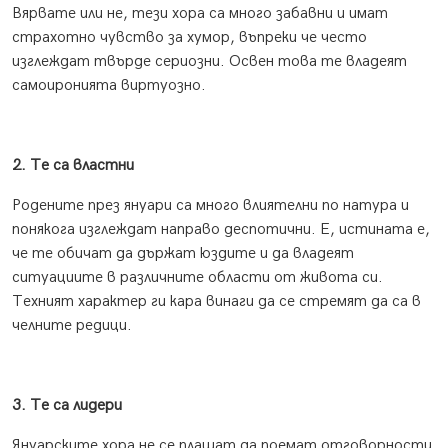
Вярвате или не, тези хора са много забавни и имат
страхотно чувство за хумор, въпреки че често
изглеждат твърде сериозни. Освен това те владеят
самоиронията виртуозно.
2. Те са властни
Родените през януари са много влиятелни по натура и
понякога изглеждат направо деспотични. Е, истината е,
че те обичат да държат юздите и да владеят
ситуациите в различните области от живота си.
Техният характер ги кара винаги да се стремят да са в
челните редици.
3. Те са лидери
Януарските хора не се плашат да поемат отговорности