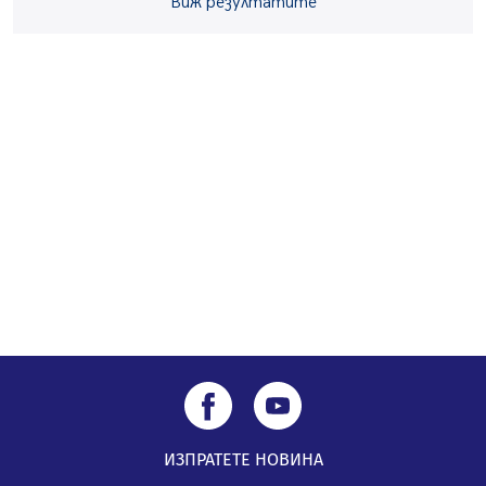
05.08.2026, 14:01
Виж резултатите
„Топлофикация Перник“ напредва с дигитализацията
на отчетния процес
05.08.2026, 11:48
Радев: Работи се усилено за спасяване на средствата
по Плана за справедлив преход за Стара Загора,
Кюстендил и Перник
05.08.2026, 11:34
ИЗПРАТЕТЕ НОВИНА