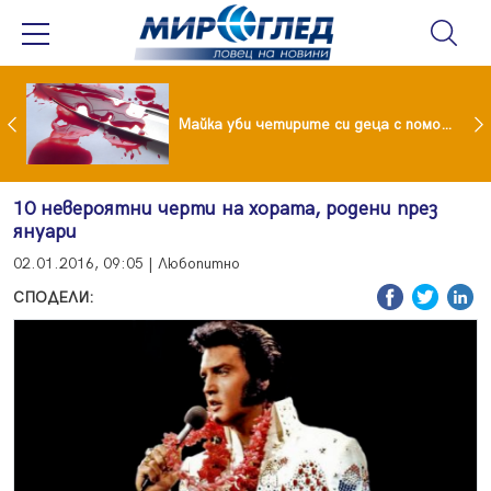
Проф.Кантарджиев: Пазете се от комарите и полово предаваните инфекции
Майка уби четирите си деца с помощта на баба им, след което се самоуби
10 невероятни черти на хората, родени през
януари
02.01.2016, 09:05 | Любопитно
СПОДЕЛИ: