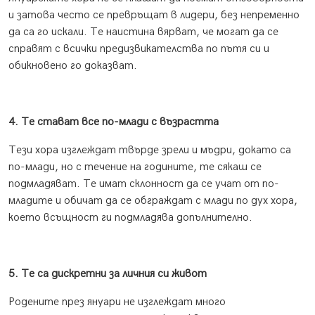
и затова често се превръщат в лидери, без непременно
да са го искали. Те наистина вярват, че могат да се
справят с всички предизвикателства по пътя си и
обикновено го доказват.
4. Те стават все по-млади с възрастта
Тези хора изглеждат твърде зрели и мъдри, докато са
по-млади, но с течение на годините, те сякаш се
подмладяват. Те имат склонност да се учат от по-
младите и обичат да се обграждат с млади по дух хора,
което всъщност ги подмладява допълнително.
5. Те са дискретни за личния си живот
Родените през януари не изглеждат много