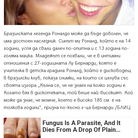
Бразилската легенда Роналдо може да бъде доволен,
че
има достоен наследник. Синът му Роналд, който е на 14
години, успя да свали далеч по-опитна и с 13 година по-
голяма мацка. Младежът се похвали, че е в интимни
отношения с 27-годишната Лу Бернарди, която е
учителка в детска градина.Роналд, който е дисководещ
в бразилски клуб, показа снимки, на които се целува със
своята изгора.„Кълна се, че не знаех на колко години е.
Когато бях в дискотеката, той беше най-високият. Кой
може да знае, че момче, което е високо 185 см. е на
толкова години“, призна по-късно г-ца Бернарди./БЛИЦ
Fungus Is A Parasite, And It
Dies From A Drop Of Plain...