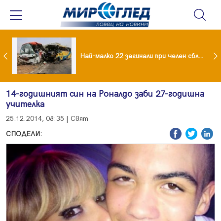
езидент: Искаме споразумение със САЩ , но без компромиси
Най-малко 22 загинали при челен сблъсък между два автобуса
14-годишният син на Роналдо заби 27-годишна
учителка
25.12.2014, 08:35 | Свят
СПОДЕЛИ: