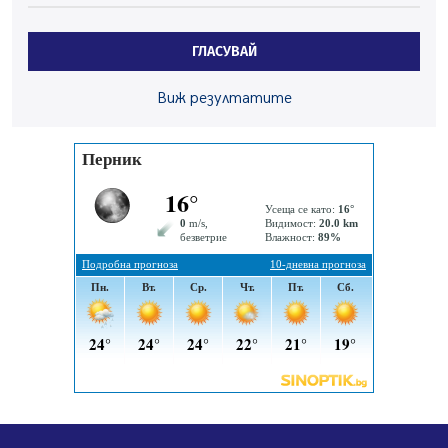
Проверки за спазване правилата за пожарна
безопасност по време на жътвената кампания в
Перник
ГЛАСУВАЙ
06.08.2026, 07:51
Ето какви забавления ще има през август в Перник
Виж резултатите
06.08.2026, 00:48
Пернишки експерт за фишинг измамите:
Проверявайте съмнителните линкове в bezopasno.net
05.08.2026, 15:42