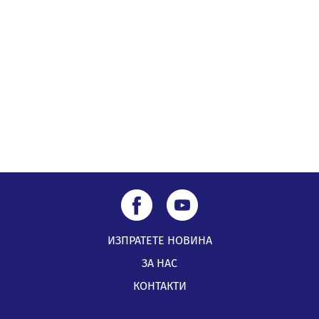
санкционирани при нощна проверка в Перник
05.08.2026, 10:00
По-малко тежки катастрофи в Пернишко от
началото на годината
05.08.2026, 09:30
ИЗПРАТЕТЕ НОВИНА
ЗА НАС
КОНТАКТИ