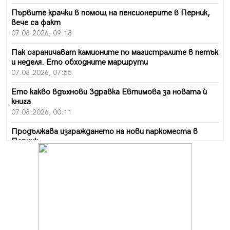
Първите крачки в помощ на пенсионерите в Перник,
вече са факт
07.08.2026, 09:18
Пак ограничават камионите по магистралите в петък
и неделя. Ето обходните маршрути
07.08.2026, 07:55
Ето какво вдъхнови Здравка Евтимова за новата ѝ
книга
07.08.2026, 00:11
Продължава изграждането на нови паркоместа в
Перник
06.08.2026, 11:22
Върви почистване на главен път от квартал „Бела
вода“ до кв. „Църква“
06.08.2026, 10:57
Четири сигнала до пожарната в Перник за денонощие,
пожарникарите призовават към повишено внимание