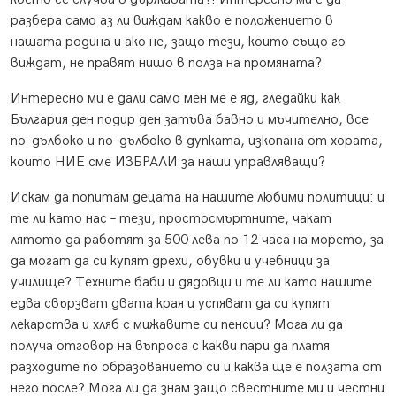
разбера само аз ли виждам какво е положението в
нашата родина и ако не, защо тези, които също го
виждат, не правят нищо в полза на промяната?
Интересно ми е дали само мен ме е яд, гледайки как
България ден подир ден затъва бавно и мъчително, все
по-дълбоко и по-дълбоко в дупката, изкопана от хората,
които НИЕ сме ИЗБРАЛИ за наши управляващи?
Искам да попитам децата на нашите любими политици: и
те ли като нас – тези, простосмъртните, чакат
лятото да работят за 500 лева по 12 часа на морето, за
да могат да си купят дрехи, обувки и учебници за
училище? Техните баби и дядовци и те ли като нашите
едва свързват двата края и успяват да си купят
лекарства и хляб с мижавите си пенсии? Мога ли да
получа отговор на въпроса с какви пари да платя
разходите по образованието си и каква ще е ползата от
него после? Мога ли да знам защо свестните ми и честни