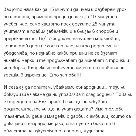
Защото няма как за 15 минути да чуем и разберем урок
по история, примерно предназначен за 40-минутен
учебен час, само защото през другите 25 минути
учителят е правил забележки и е влизал в спорове и
пререкания със 16/17-годишни напушени мърльовци,
които той дори не гони от час, чиито родители не
уведомява, по незнайно какви причини не се вземат
никакви мерки и те продължават да минават с тройки и
четворки, въпреки че повечето имат по 5 правописни
грешки в изречение! Ето затова!!!
И сега аз да попитам, уважаеми сънародници… тези ли
боклуци ще чакаме да ни управляват след години? Това ли
е бъдещето на България? Те ли ще ни лекуват
родителите, те ли ще ни учат децата? Има толкова
талантливи деца и младежи с дарби, с амбиции, които са
доказани с награди, медали, статуетки било то в
областта на изкуството, спорта, музиката,