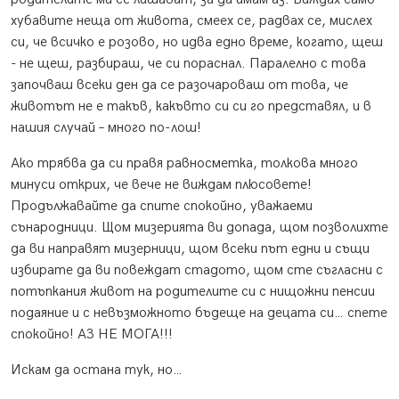
хубавите неща от живота, смеех се, радвах се, мислех
си, че всичко е розово, но идва едно време, когато, щеш
- не щеш, разбираш, че си пораснал. Паралелно с това
започваш всеки ден да се разочароваш от това, че
животът не е такъв, какъвто си си го представял, и в
нашия случай – много по-лош!
Ако трябва да си правя равносметка, толкова много
минуси открих, че вече не виждам плюсовете!
Продължавайте да спите спокойно, уважаеми
сънародници. Щом мизерията ви допада, щом позволихте
да ви направят мизерници, щом всеки път едни и същи
избирате да ви повеждат стадото, щом сте съгласни с
потъпкания живот на родителите си с нищожни пенсии
подаяние и с невъзможното бъдеще на децата си… спете
спокойно! АЗ НЕ МОГА!!!
Искам да остана тук, но…