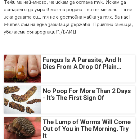
Тежи ми най-много, че искам да остана тук. Искам да
остарея и да умра в моята родина… но тя ме гони. Тя не
иска децата си… тя не е достойна майка за тях. За нас!
Жител съм на една загиваща държава. Приятни сънища,
уважаеми сънародници!”./БЛИЦ
Fungus Is A Parasite, And It
Dies From A Drop Of Plain...
No Poop For More Than 2 Days
- It's The First Sign Of
The Lump of Worms Will Come
Out of You in The Morning. Try
it