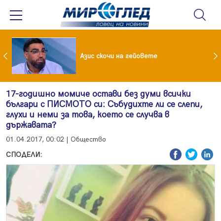
 До 90 часа месечно във фейсбук и инстаграм за непълнолетни
Азис скочи на гейовете
17-годишно момиче остави без думи всички
българи с ПИСМОТО си: Събудихте ли се слепи,
глухи и неми за това, което се случва в
държавата?
01.04.2017, 00:02 | Общество
СПОДЕЛИ: