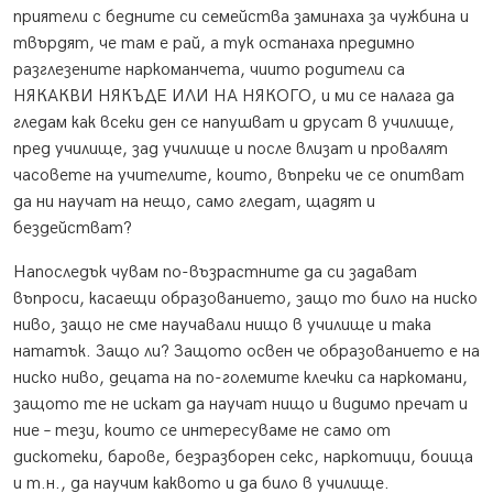
приятели с бедните си семейства заминаха за чужбина и
твърдят, че там е рай, а тук останаха предимно
разглезените наркоманчета, чиито родители са
НЯКАКВИ НЯКЪДЕ ИЛИ НА НЯКОГО, и ми се налага да
гледам как всеки ден се напушват и друсат в училище,
пред училище, зад училище и после влизат и провалят
часовете на учителите, които, въпреки че се опитват
да ни научат на нещо, само гледат, щадят и
бездействат?
Напоследък чувам по-възрастните да си задават
въпроси, касаещи образованието, защо то било на ниско
ниво, защо не сме научавали нищо в училище и така
нататък. Защо ли? Защото освен че образованието е на
ниско ниво, децата на по-големите клечки са наркомани,
защото те не искат да научат нищо и видимо пречат и
ние – тези, които се интересуваме не само от
дискотеки, барове, безразборен секс, наркотици, боища
и т.н., да научим каквото и да било в училище.