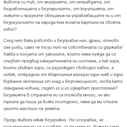
живота си тук, от мизерията, от неправдата, от
безработицата и безпаричието, от корупцията, от
лъжите и празните обещания на управляващите ни и от
безразличието на народа към ясната картина на своята
гибел?
След пет века робство и безправие ние, драги, отново
сме роби, само че този път на собствената си държава!
Каква е ползата от законите, които няма нужда да се
спазват предвид наказателната ни система, и как хора,
които убиват хора, се разхождат свободно навън, а
човек, откраднал от кварталния магазин един хляб и едно
бурканче лютеница от глад и безпомощност, лъсва като
скандална новина, съдят го и го изкарват престъпник?
Безумията в страната ни са толкова много, че ако
тръгна да пиша за всяко поотделно, няма да ми стигне
цялото мастило на земята.
Преди живеех някак безгрижно. Не осъзнавах, че
родителите ми се лишават, за да имам аз. Виждах само