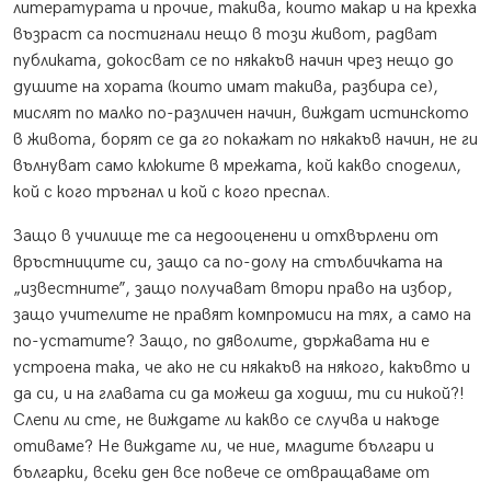
литературата и прочие, такива, които макар и на крехка
възраст са постигнали нещо в този живот, радват
публиката, докосват се по някакъв начин чрез нещо до
душите на хората (които имат такива, разбира се),
мислят по малко по-различен начин, виждат истинското
в живота, борят се да го покажат по някакъв начин, не ги
вълнуват само клюките в мрежата, кой какво споделил,
кой с кого тръгнал и кой с кого преспал.
Защо в училище те са недооценени и отхвърлени от
връстниците си, защо са по-долу на стълбичката на
„известните”, защо получават втори право на избор,
защо учителите не правят компромиси на тях, а само на
по-устатите? Защо, по дяволите, държавата ни е
устроена така, че ако не си някакъв на някого, какъвто и
да си, и на главата си да можеш да ходиш, ти си никой?!
Слепи ли сте, не виждате ли какво се случва и накъде
отиваме? Не виждате ли, че ние, младите българи и
българки, всеки ден все повече се отвращаваме от