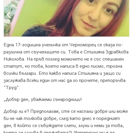
Една 17-годишна ученичка от Черноморец се оказа по-
различна от съучениците си. Това е Стилияна Здравкова
Николова. На пръв поглед момичето не е със специален
статут, но това, което написа в едно писмо, трогна
всички българи. Ето какво написа Стилияна и защо си
заслужава всеки един от нас да го прочете, препоръчва
"Труд":
„Добър ден, уважаеми сънародници!
Добър ли е? Предполагам, сте се наспали добре или може
би не чак толкова добре, след като днес е поредният
ден, в който се събуждате слепи, глухи и неми за това,
което се случва в държавата?! Интересно ми е да