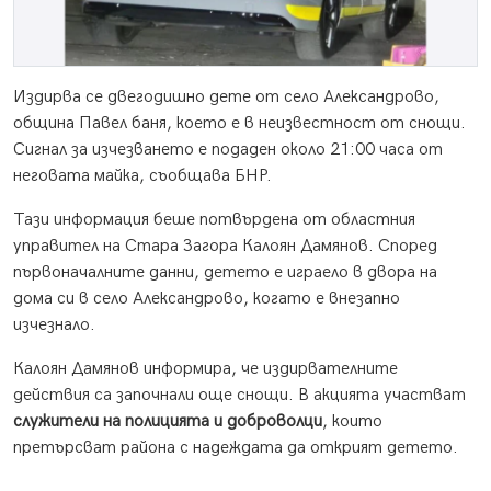
Издирва се двегодишно дете от село Александрово,
община Павел баня, което е в неизвестност от снощи.
Сигнал за изчезването е подаден около 21:00 часа от
неговата майка, съобщава БНР.
Тази информация беше потвърдена от областния
управител на Стара Загора Калоян Дамянов. Според
първоначалните данни, детето е играело в двора на
дома си в село Александрово, когато е внезапно
изчезнало.
Калоян Дамянов информира, че издирвателните
действия са започнали още снощи. В акцията участват
служители на полицията и доброволци
, които
претърсват района с надеждата да открият детето.