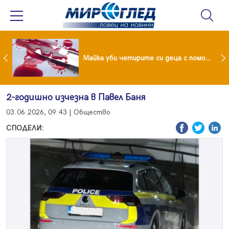
Проф.Кантарджиев: Пазете се от комарите и полово предаваните инфекции
Майка уби четирите си деца с помощта на баба им, след което се самоуби
2-годишно изчезна в Павел Баня
03.06.2026, 09:43 | Общество
СПОДЕЛИ: