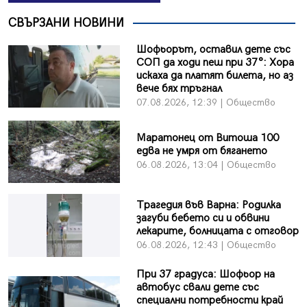
СВЪРЗАНИ НОВИНИ
Шофьорът, оставил дете със
СОП да ходи пеш при 37°: Хора
искаха да платят билета, но аз
вече бях тръгнал
07.08.2026, 12:39 | Общество
Маратонец от Витоша 100
едва не умря от бягането
06.08.2026, 13:04 | Общество
Трагедия във Варна: Родилка
загуби бебето си и обвини
лекарите, болницата с отговор
06.08.2026, 12:43 | Общество
При 37 градуса: Шофьор на
автобус свали дете със
специални потребности край