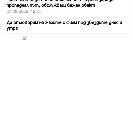
пропаднал път, обслужващ важен обект
07.08.2026, 12:05
Да отговорим на жегите с филм под звездите днес и
утре
07.08.2026, 10:21
Първите крачки в помощ на пенсионерите в Перник,
вече са факт
07.08.2026, 09:18
Пак ограничават камионите по магистралите в петък
и неделя. Ето обходните маршрути
07.08.2026, 07:55
Ето какво вдъхнови Здравка Евтимова за новата ѝ
книга
07.08.2026, 00:11
Продължава изграждането на нови паркоместа в
Перник
06.08.2026, 11:22