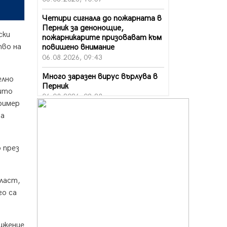
Четири сигнала до пожарната в
Перник за денонощие,
ски
пожарникарите призовават към
тво на
повишено внимание
06.08.2026, 09:43
Много заразен вирус върлува в
елно
Перник
оито
06.08.2026, 09:28
пример
Проверки за спазване правилата
ва
за пожарна безопасност по
време на жътвената кампания в
Перник
 през
06.08.2026, 07:51
Ето какви забавления ще има
власт,
през август в Перник
го са
06.08.2026, 00:48
Пернишки експерт за фишинг
измамите: Проверявайте
вижение