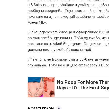
и в Закона за придобиване и усъвършенства
превозни средства. Тези нормативни актове
полагане на изпит след завършване на шофьо
Алена Мюл
„Законодателството за шофьорските книжки 
по същество идентични. Това означава, че и
полагане на някакъв вид изпит. Отделните д
допълнителни условия“, поясни той.
„Фактът, че България има изискване за мини
страната. Това не е изцяло стандарт в Евро
No Poop For More Than
Days - It's The First Sig