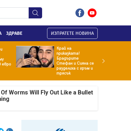
А
ЗДРАВЕ
ИЗПРАТЕТЕ НОВИНА
Край на
ри
приказката!
Брадърите
му
Стефан и Сияна се
0 евро
разделиха с гръм и
трясък
Of Worms Will Fly Out Like a Bullet
ning