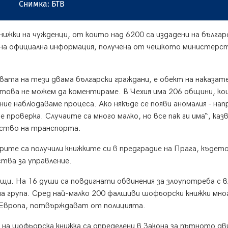
Снимка: БТВ
нижки на чужденци, от които над 6200 са издадени на българ
 на официална информация, получена от чешкото министерс
ата на тези двама български граждани, е обект на наказат
Затова не можем да коментираме. В Чехия има 206 общини, к
ие наблюдаваме процеса. Ако някъде се появи аномалия - на
роверка. Случаите са много малко, но все пак ги има“, каз
рство на транспорта.
рите са получили книжките си в предградие на Прага, където
ства за управление.
щи. На 16 души са повдигнати обвинения за злоупотреба с 
на група. Сред най-малко 200 фалшиви шофьорски книжки мно
а Европа, потвърждават от полицията.
 на шофьорска книжка са определени в Закона за пътното д