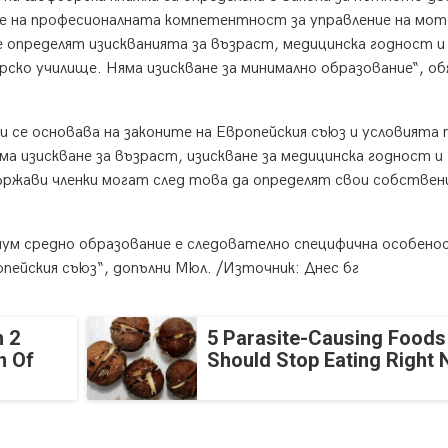
не на професионалната компетентност за управление на мо
 определят изискванията за възраст, медицинска годност и
рско училище. Няма изискване за минимално образование“, об
се основава на законите на Европейския съюз и условията 
ма изискване за възраст, изискване за медицинска годност и
ържави членки могат след това да определят свои собствен
мум средно образование е следователно специфична особено
пейския съюз“, допълни Мюл. /Източник: Днес бг
 2
5 Parasite-Causing Foods
n Of
Should Stop Eating Right