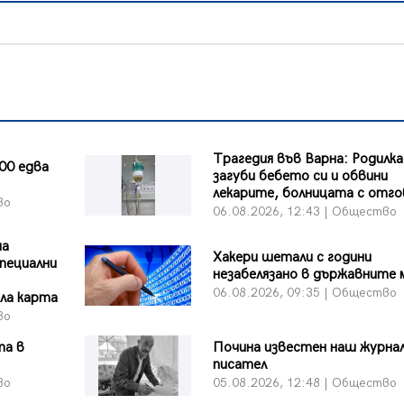
Трагедия във Варна: Родилка
00 едва
загуби бебето си и обвини
лекарите, болницата с отг
во
06.08.2026, 12:43 | Общество
на
Хакери шетали с години
пециални
незабелязано в държавните
06.08.2026, 09:35 | Общество
ла карта
во
та в
Почина известен наш журна
писател
во
05.08.2026, 12:48 | Общество