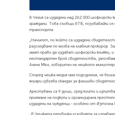
В Чехия са издадени над 262 000 шофьорски к
граждани. Това съобщи бТВ, позовавайки се
транспорта.
„Начинът, по който са издадени свидетелств
разследване по молба на главния прокурор. 
имат право да издават шофьорски книжки, и н
нестандартен брой свидетелства, започваме п
Алена Мюл, говорител на чешкото министе
Според чешка медия има подозрения, че бълга
януари избухва скандал за фалшиви свидетел
Арестувани са 9 души, сред които и изпитва
приемане на подкупи и организирана престъп
издадени на чужденци – особено от Източн
„В Чешката република условията за издаване