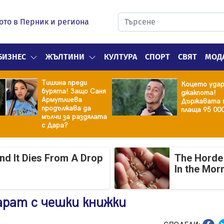
ото в Перник и региона
БИЗНЕС
ЖЪЛТИНИ
КУЛТУРА
СПОРТ
СВЯТ
МОД
Тишина преди
Коцето уда
бурята! Защо Саня
джакпота!
Армутлиева
Държавата 
продължава да
плаща 95 00
мълчи за раздялата
с Дара?
And It Dies From A Drop
The Horde 
In the Mor
арат с чешки книжки