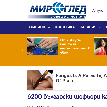
Актуалн
ОБЩИНИ
ПОЛИТИКА
БЪЛГАРИЯ
ект за
От 9 август
раждане на 13-
цените на
жна
етикетите само в
гаджамия"
евро
гневи жителите
Лондон
Fungus Is A Parasite, 
Of Plain...
6200 български шофьори к