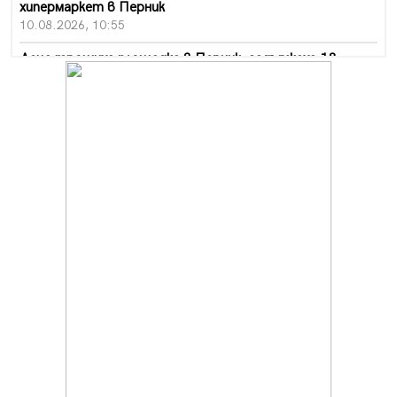
хипермаркет в Перник
10.08.2026, 10:55
Деца трошиха площадка в Перник, задържаха 18-
годишен
10.08.2026, 10:52
Мъж рани с нож жена си в Перник, баща би дъщеря си
в Радомир
10.08.2026, 10:47
Кой е 20 000-ия посетител на изложбата на Дали в
Перник
10.08.2026, 08:36
Шестото издание "Пейка" в Перник: Много музика и
настроение
10.08.2026, 08:30
Генералът от Перник днес става на 80 години
09.08.2026, 12:10
Нов успех за Миньор, отново със суха мрежа, но и с