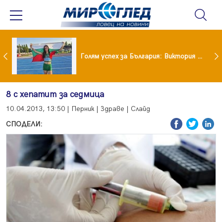
Когато всичко те дразни: тези трикове променят настроението за минути
Голям успех за България: Виктория Ангелова грабна световна титла в тройния скок
8 с хепатит за седмица
10.04.2013, 13:50 | Перник | Здраве | Слайд
СПОДЕЛИ: