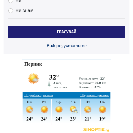
Не
Частично бедствено положение в Перник заради
Не знам
пропаднал път, обслужващ важен обект
07.08.2026, 12:05
Да отговорим на жегите с филм под звездите днес и
ГЛАСУВАЙ
утре
07.08.2026, 10:21
Виж резултатите
Първите крачки в помощ на пенсионерите в Перник,
вече са факт
07.08.2026, 09:18