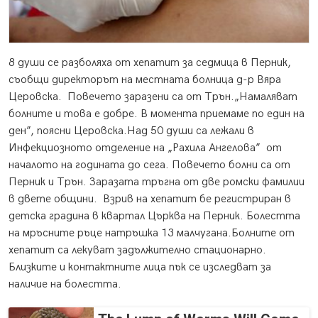
8 души се разболяха от хепатит за седмица в Перник,
съобщи директорът на местната болница д-р Вяра
Церовска.
Повечето заразени са от Трън.„Намаляват
болните и това е добре. В момента приемаме по един на
ден”, поясни Церовска.Над 50 души са лежали в
Инфекциозното отделение на „Рахила Ангелова” от
началото на годината до сега. Повечето болни са от
Перник и Трън. Заразата тръгна от две ромски фамилии
в двете общини. Взрив на хепатит бе регистриран в
детска градина в квартал Църква на Перник. Болестта
на мръсните ръце натръшка 13 малчугана.Болните от
хепатит са лекуват задължително стационарно.
Близките и контактните лица пък се изследват за
наличие на болестта.