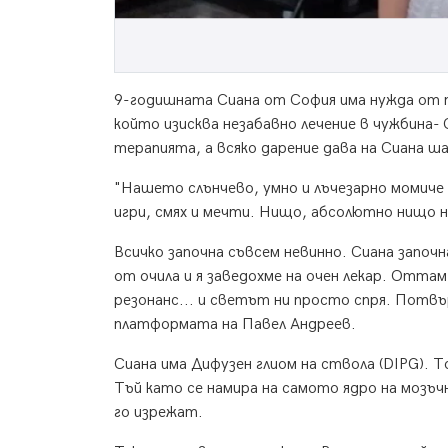
9-годишната Сиана от София има нужда от п
който изисква незабавно лечение в чужбина
терапията, а всяко дарение дава на Сиана ша
"Нашето слънчево, умно и лъчезарно момиче 
игри, смях и мечти. Нищо, абсолютно нищо н
Всичко започна съвсем невинно. Сиана започн
от очила и я заведохме на очен лекар. Оттам
резонанс... и светът ни просто спря. Потв
платформата на Павел Андреев.
Сиана има Дифузен глиом на ствола (DIPG). Т
Тъй като се намира на самото ядро на мозъч
го изрежат.