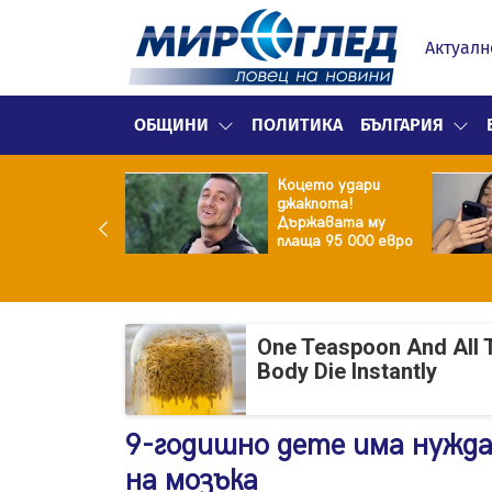
Актуалн
ОБЩИНИ
ПОЛИТИКА
БЪЛГАРИЯ
ина преди
Коцето удари
ята! Защо Саня
джакпота!
утлиева
Държавата му
дължава да
плаща 95 000 евро
чи за раздялата
ара?
One Teaspoon And All 
Body Die Instantly
9-годишно дете има нужда
на мозъка