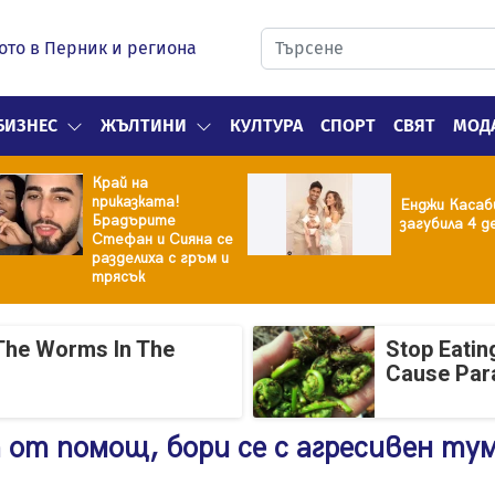
ото в Перник и региона
БИЗНЕС
ЖЪЛТИНИ
КУЛТУРА
СПОРТ
СВЯТ
МОД
Край на
приказката!
Енджи Касаб
Брадърите
загубила 4 д
Стефан и Сияна се
разделиха с гръм и
трясък
The Worms In The
Stop Eatin
Cause Par
 от помощ, бори се с агресивен ту