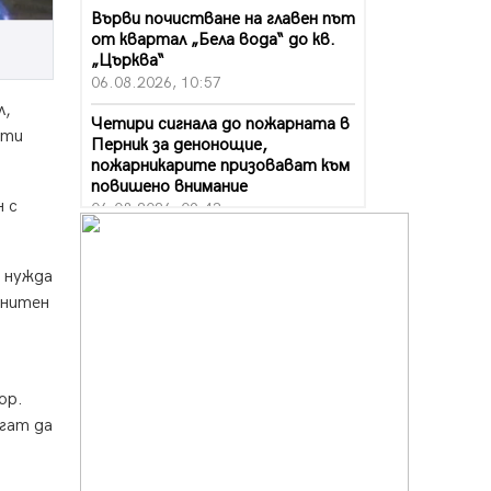
Върви почистване на главен път
от квартал „Бела вода“ до кв.
„Църква“
06.08.2026, 10:57
л,
Четири сигнала до пожарната в
ати
Перник за денонощие,
пожарникарите призовават към
повишено внимание
н с
06.08.2026, 09:43
Много заразен вирус върлува в
Перник
а нужда
06.08.2026, 09:28
гнитен
Проверки за спазване правилата
за пожарна безопасност по
време на жътвената кампания в
Перник
ор.
06.08.2026, 07:51
огат да
Ето какви забавления ще има
през август в Перник