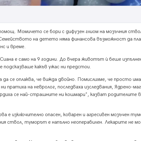
омощ. Момичето се бори с дифузен глиом на мозъчния ство
- Семейството на детето няма финансова възможност да пл
нс и време.
Сиана е само на 9 години. До вчера животът ѝ беше изпълне
е подсказваше какъв ужас ни предстои.
а да се оплаква, че вижда двойно. Помислихме, че просто им
 ни пратиха на невролог, последваха изследвания, Ядрено-ма
ърдиха се най-страшните ни кошмари", казват родителите в
ова е изключително опасен, коварен и агресивен мозъчен тум
ния ствол, туморът е напълно неоперабилен. Лекарите не м