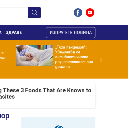
А
ЗДРАВЕ
ИЗПРАТЕТЕ НОВИНА
„Тиха пандемия“:
Увеличава се
ие
антибиотичната
еца
резистентност при
децата
g These 3 Foods That Are Known to
asites
мор