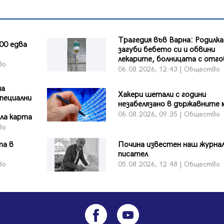
Трагедия във Варна: Родилка
00 едва
загуби бебето си и обвини
лекарите, болницата с отг
во
06.08.2026, 12:43 | Общество
на
Хакери шетали с години
пециални
незабелязано в държавните
06.08.2026, 09:35 | Общество
ла карта
во
та в
Почина известен наш журна
писател
во
05.08.2026, 12:48 | Общество