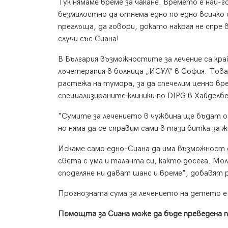
Тук нямаме време за чакане. Времето е най-г
безмилостно да отнема едно по едно всичко
преглъща, да говори, докато накрая не спре
случи със Сиана!
В България възможностите за лечение са край
лъчетерапия в болница „ИСУЛ“ в София. Това
растежа на тумора, за да спечелим ценно в
специализираните клиники по DIPG в Хайделбе
"Сумите за лечението в чужбина ще бъдат ог
но няма да се справим сами в тази битка за 
Искаме само едно-Сиана да има възможност д
света с ума и таланта си, както досега. Мол
споделяне ни дават шанс и време", добавят
Прогнозната сума за лечението на детето е
Помощта за Сиана може да бъде преведена п