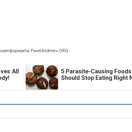
з платформата
PavelAndreev.ORG
ves All
5 Parasite-Causing Foods
ody!
Should Stop Eating Right