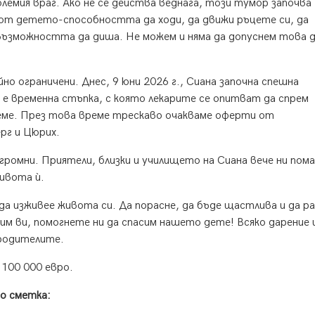
олемия враг. Ако не се действа веднага, този тумор започва
 от детето-способността да ходи, да движи ръцете си, да
 възможността да диша. Не можем и няма да допуснем това д
но ограничени. Днес, 9 юни 2026 г., Сиана започна спешна
 е временна стъпка, с която лекарите се опитват да спрем
реме. През това време трескаво очакваме оферти от
рг и Цюрих.
ромни. Приятели, близки и училището на Сиана вече ни пом
живота ѝ.
а изживее живота си. Да порасне, да бъде щастлива и да р
им ви, помогнете ни да спасим нашето дете! Всяко дарение 
 родителите.
 100 000 евро.
о сметка: