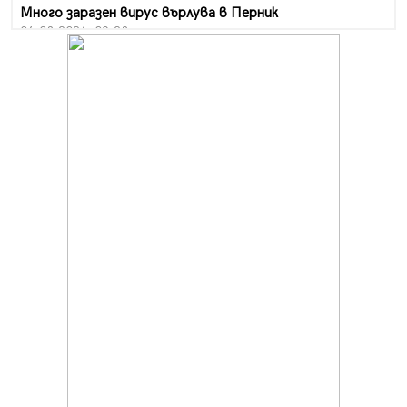
Много заразен вирус върлува в Перник
06.08.2026, 09:28
Проверки за спазване правилата за пожарна
безопасност по време на жътвената кампания в
Перник
06.08.2026, 07:51
Ето какви забавления ще има през август в Перник
06.08.2026, 00:48
Пернишки експерт за фишинг измамите:
Проверявайте съмнителните линкове в bezopasno.net
05.08.2026, 15:42
На 95 години почина Лиляна Десова
05.08.2026, 15:18
Радев: Работи се активно за запазването на
средствата по Плана за справедлив преход за
въглищните райони
05.08.2026, 14:57