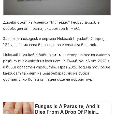
Директорът на Агенция “Митници” Георги Димов е
освободен от поста, информира БГНЕС.
За негов наследник е спряган Николай Шушков. Според
“24 часа” смяната в агенцията е станала в петък.
Николай Шушков е бивш зам.-министър на регионалното
развитие в служебния кабинет на Гълъб Донев от 2023 г.
и бивш областен управител. През 2023 година той беше
кандидат за кмет на Благоевград, но не събра
достатъчно вот и отпадна още на първия тур.
Fungus Is A Parasite, And It
Dies From A Drop Of Plain...