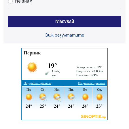
Не знам
05.08.2026, 10:00
По-малко тежки катастрофи в Пернишко от
началото на годината
ГЛАСУВАЙ
05.08.2026, 09:30
Здравният министър Катя Ивкова и депутата от
Виж резултатите
Перник Мартин Жлябинков обходиха здравни
заведения в Перник
05.08.2026, 09:06
Извънредният и пълномощен посланик на Иран на
посещение в музея в Перник
05.08.2026, 09:02
Млади мъже от Перник в инициатива „Перник
подкрепя своите пенсионери“
05.08.2026, 08:57