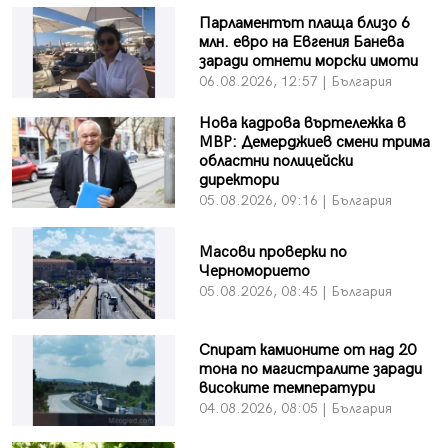
Парламентът плаща близо 6
млн. евро на Евгения Банева
заради отнети морски имоти
06.08.2026, 12:57 | България
Нова кадрова въртележка в
МВР: Демерджиев смени трима
областни полицейски
директори
05.08.2026, 09:16 | България
Масови проверки по
Черноморието
05.08.2026, 08:45 | България
Спират камионите от над 20
тона по магистралите заради
високите температури
04.08.2026, 08:05 | България