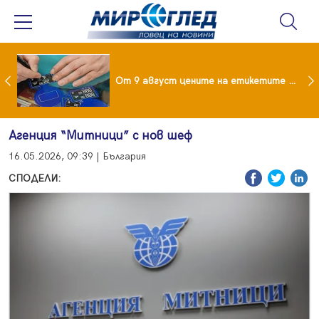
 за изграждане на 13-етажна "мегаджамия" разгневи жителите на Лондон
От 9 август цените на етикетите само в евро
Агенция “Митници” с нов шеф
16.05.2026, 09:39 | България
СПОДЕЛИ: