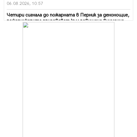
06.08.2026, 10:57
Четири сигнала до пожарната в Перник за денонощие,
пожарникарите призовават към повишено внимание
06.08.2026, 09:43
Много заразен вирус върлува в Перник
06.08.2026, 09:28
Проверки за спазване правилата за пожарна
безопасност по време на жътвената кампания в
Перник
06.08.2026, 07:51
Ето какви забавления ще има през август в Перник
06.08.2026, 00:48
Пернишки експерт за фишинг измамите:
Проверявайте съмнителните линкове в bezopasno.net
05.08.2026, 15:42
На 95 години почина Лиляна Десова
05.08.2026, 15:18