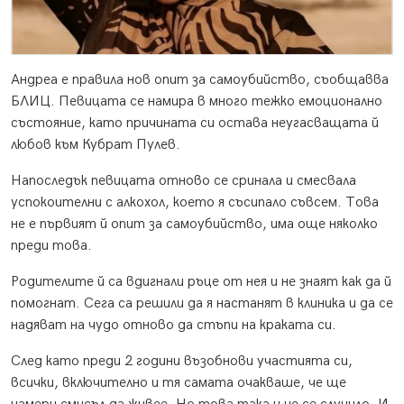
Андреа е правила нов опит за самоубийство, съобщавва
БЛИЦ. Певицата се намира в много тежко емоционално
състояние, като причината си остава неугасващата й
любов към Кубрат Пулев.
Напоследък певицата отново се сринала и смесвала
успокоителни с алкохол, което я съсипало съвсем. Това
не е първият й опит за самоубийство, има още няколко
преди това.
Родителите й са вдигнали ръце от нея и не знаят как да й
помогнат. Сега са решили да я настанят в клиника и да се
надяват на чудо отново да стъпи на краката си.
След като преди 2 години възобнови участията си,
всички, включително и тя самата очакваше, че ще