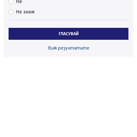
След сигнали: Санкции за шумни младежи и
Не
предупреждения заради тормоз над жена в Перник
Не знам
05.08.2026, 10:03
Непълнолетни с електрически тротинетки
санкционирани при нощна проверка в Перник
ГЛАСУВАЙ
05.08.2026, 10:00
По-малко тежки катастрофи в Пернишко от
Виж резултатите
началото на годината
05.08.2026, 09:30
Здравният министър Катя Ивкова и депутата от
Перник Мартин Жлябинков обходиха здравни
заведения в Перник
05.08.2026, 09:06
Извънредният и пълномощен посланик на Иран на
посещение в музея в Перник
05.08.2026, 09:02