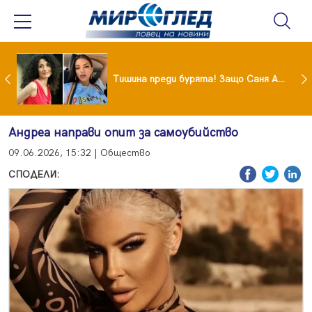
От 9 август цените на етикетите само в евро
Тишина преди бурята! Защо Саня Армутлиева продължава да мълчи за раздялата с Дара?
Андреа направи опит за самоубийство
09.06.2026, 15:32 | Общество
СПОДЕЛИ: