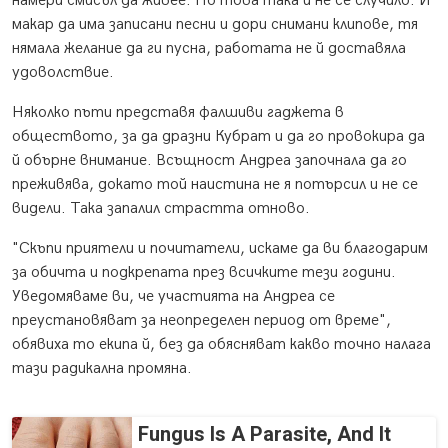
намери смисъл да живее. Но това така и не се случило. И
макар да има записани песни и дори снимани клипове, тя
нямала желание да ги пусна, работата не й доставяла
удоволствие.
Няколко пъти представя фалшиви гаджета в
обществото, за да дразни Кубрат и да го провокира да
й обърне внимание. Всъщност Андреа започнала да го
преживява, докато той наистина не я потърсил и не се
видели. Така запалил страстта отново.
"Скъпи приятели и почитатели, искаме да ви благодарим
за обичта и подкрепата през всичките тези години.
Уведомяваме ви, че участията на Андреа се
преустановяват за неопределен период от време",
обявиха то екипа й, без да обясняват какво точно налага
тази радикална промяна.
Fungus Is A Parasite, And It