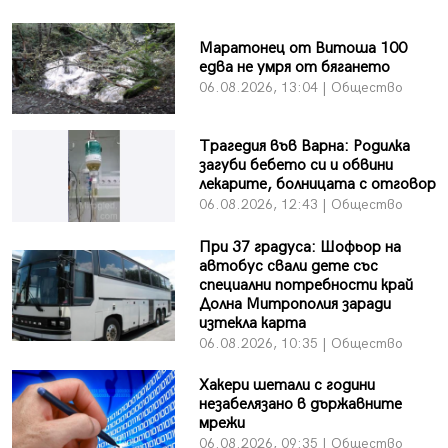
Маратонец от Витоша 100
едва не умря от бягането
06.08.2026, 13:04 | Общество
Трагедия във Варна: Родилка
загуби бебето си и обвини
лекарите, болницата с отговор
06.08.2026, 12:43 | Общество
При 37 градуса: Шофьор на
автобус свали дете със
специални потребности край
Долна Митрополия заради
изтекла карта
06.08.2026, 10:35 | Общество
Хакери шетали с години
незабелязано в държавните
мрежи
06.08.2026, 09:35 | Общество