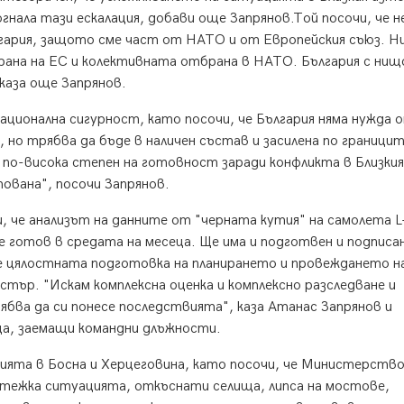
огнала тази ескалация, добави още Запрянов.Той посочи, че н
гария, защото сме част от НАТО и от Европейския съюз. Н
рана на ЕС и колективната отбрана в НАТО. България с нищ
 каза още Запрянов.
ционална сигурност, като посочи, че България няма нужда 
 но трябва да бъде в наличен състав и засилена по границит
 по-висока степен на готовност заради конфликта в Близкия
ована", посочи Запрянов.
че анализът на данните от "черната кутия" на самолета L-
е готов в средата на месеца. Ще има и подготвен и подписа
е цялостната подготовка на планирането и провеждането н
тър. "Искам комплексна оценка и комплексно разследване и
бва да си понесе последствията", каза Атанас Запрянов и
ца, заемащи командни длъжности.
ията в Босна и Херцеговина, като посочи, че Министерств
 тежка ситуацията, откъснати селища, липса на мостове,