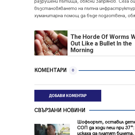
разрушени пътища, обясни Запрянов. Сега оц
възстановяването на пътна инфраструктура,
хуманитарна помощ да бъде подготвена, об
The Horde Of Worms Wi
Out Like a Bullet In the
Morning
КОМЕНТАРИ
0
ДОБАВИ КОМЕНТАР
СВЪРЗАНИ НОВИНИ
Шофьорът, оставил дете
СОП да ходи пеш при 37°:
искаха да платят билета, 