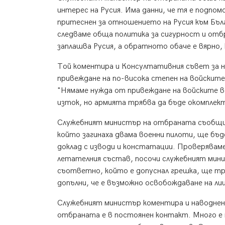
интерес на Русия. Има данни, че тя е подпом
притеснен за отношението на Русия към Бъл
следваме обща политика за сигурност и отб
заплашва Русия, а обратното обаче е вярно,
Той коментира и Консултативния съвет за на
привеждане на по-висока степен на войските,
"Нямаме нужда от привеждане на войските в
изток, но армията трябва да бъде окомплект
Служебният министър на отбраната съобщи, 
който загинаха двама военни пилоти, ще бъд
доклад с изводи и констатации. Проверявам
летателния състав, посочи служебният минис
съответно, който е допуснал грешка, ще тря
допълни, че е възможно освобождаване на ли
Служебният министър коментира и наводнен
отбраната е в постоянен контакт. Много е