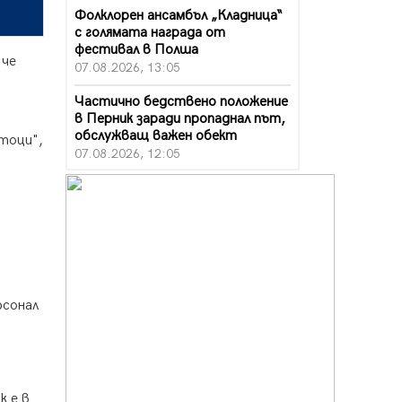
Фолклорен ансамбъл „Кладница“
с голямата награда от
фестивал в Полша
 че
07.08.2026, 13:05
Частично бедствено положение
в Перник заради пропаднал път,
обслужващ важен обект
отоци",
07.08.2026, 12:05
Да отговорим на жегите с филм
под звездите днес и утре
07.08.2026, 10:21
Първите крачки в помощ на
пенсионерите в Перник, вече са
факт
рсонал
07.08.2026, 09:18
Пак ограничават камионите по
магистралите в петък и неделя.
Ето обходните маршрути
07.08.2026, 07:55
к е в