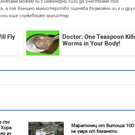
еняваме можем ли с инженерни сили да участваме във
 а пък Външно министерство оценява възможно ли е и друг
ясни още служебният министър.
ll Fly
Doctor: One Teaspoon Kills
Worms in Your Body!
 със
Маратонец от Витоша 100 
 Хора
не умря от бягането
но аз