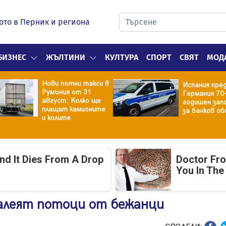
ото в Перник и региона
БИЗНЕС
ЖЪЛТИНИ
КУЛТУРА
СПОРТ
СВЯТ
МОД
Нови пътни такси в
Испания пре
Румъния от 31
Германия 70
август: Колко ще
годишен зап
плащат камионите
за банков об
и колите
And It Dies From A Drop
Doctor Fr
You In The
залеят потоци от бежанци