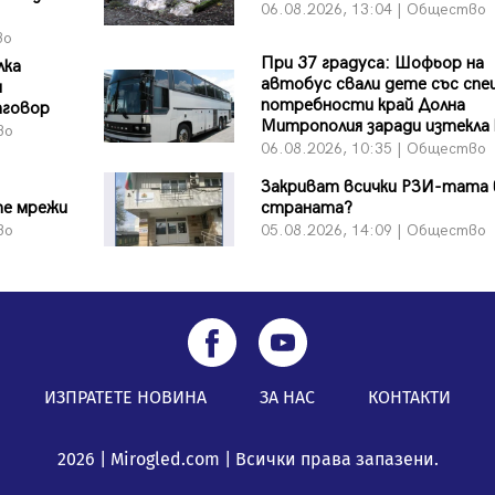
06.08.2026, 13:04 | Общество
во
При 37 градуса: Шофьор на
лка
автобус свали дете със спе
и
потребности край Долна
тговор
Митрополия заради изтекла
во
06.08.2026, 10:35 | Общество
Закриват всички РЗИ-тата 
те мрежи
страната?
во
05.08.2026, 14:09 | Общество
ИЗПРАТЕТЕ НОВИНА
ЗА НАС
КОНТАКТИ
2026 | Mirogled.com | Всички права запазени.