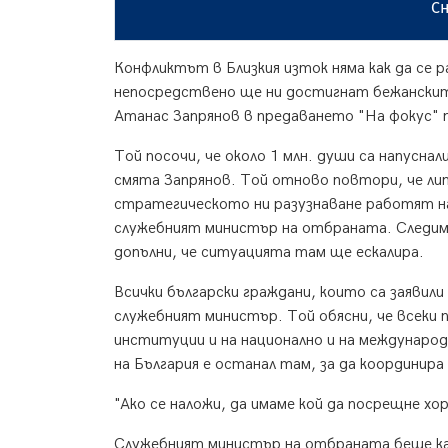
Сн
Конфликтът в Близкия изток няма как да се р
непосредствено ще ни достигнат бежанскит
Атанас Запрянов в предаването "На фокус" 
Той посочи, че около 1 млн. души са напусна
смята Запрянов. Той отново повтори, че лип
стратегическото ни разузнаване работят на
служебният министър на отбраната. Следим 
допълни, че ситуацията там ще ескалира.
Всички български граждани, които са заявили 
служебният министър. Той обясни, че всеки 
институции и на национално и на международ
на България е останал там, за да координира
"Ако се наложи, да имаме кой да посрещне хо
Служебният министър на отбраната беше кат