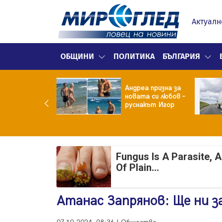
Актуалн
ОБЩИНИ
ПОЛИТИКА
БЪЛГАРИЯ
ма вместо
Андреа призна за
тие: Звезда от
новата си любов –
тковци" е в
руснакът Игор
ница с
окорискова
менност
Fungus Is A Parasite, 
Of Plain...
Атанас Запрянов: Ще ни 