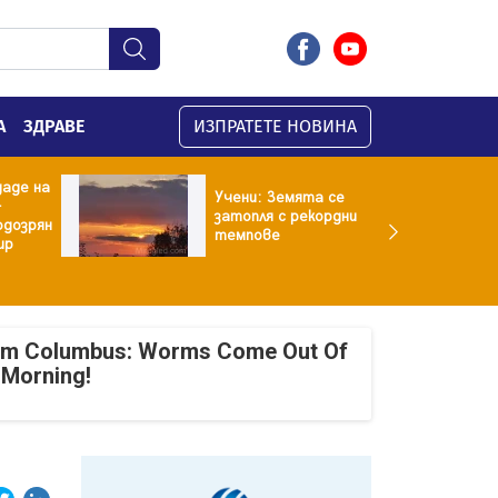
А
ЗДРАВЕ
ИЗПРАТЕТЕ НОВИНА
даде на
Учени: Земята се
-
затопля с рекордни
одозрян
темпове
ир
om Columbus: Worms Come Out Of
 Morning!