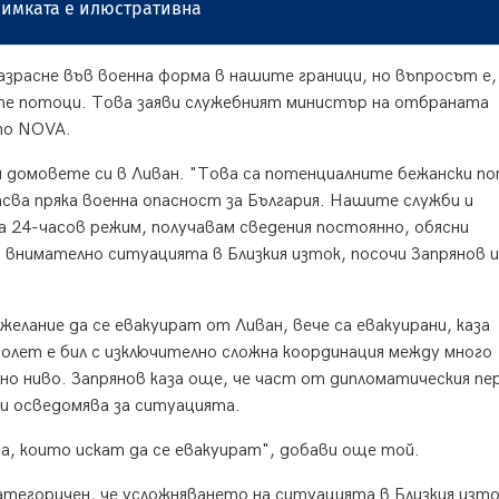
имката е илюстративна
азрасне във военна форма в нашите граници, но въпросът е,
е потоци. Това заяви служебният министър на отбраната
по NOVA.
ли домовете си в Ливан. "Това са потенциалните бежански п
сва пряка военна опасност за България. Нашите служби и
 24-часов режим, получавам сведения постоянно, обясни
внимателно ситуацията в Близкия изток, посочи Запрянов и
желание да се евакуират от Ливан, вече са евакуирани, каза
полет е бил с изключително сложна координация между много
но ниво. Запрянов каза още, че част от дипломатическия пе
 и осведомява за ситуацията.
ра, които искат да се евакуират", добави още той.
егоричен, че усложняването на ситуацията в Близкия изто