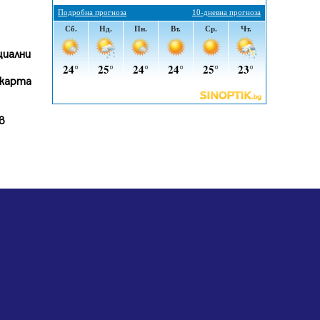
въглищните райони
05.08.2026, 14:57
Звезди от световна сцена в
циални
Перник ще пеят на Пернишката
крепост
 карта
05.08.2026, 14:01
в
„Топлофикация Перник“
напредва с дигитализацията на
отчетния процес
05.08.2026, 11:48
Радев: Работи се усилено за
спасяване на средствата по
Плана за справедлив преход за
Стара Загора, Кюстендил и
Перник
05.08.2026, 11:34