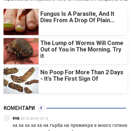
Fungus Is A Parasite, And It
Dies From A Drop Of Plain...
The Lump of Worms Will Come
Out of You in The Morning. Try
it
No Poop For More Than 2 Days
- It's The First Sign Of
КОМЕНТАРИ
3
eva
20.12.2010 15:12
ха ха ха ха ха на гърба на премиера е много готино