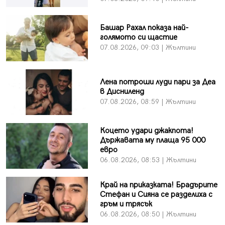
Башар Рахал показа най-
голямото си щастие
07.08.2026, 09:03 | Жълтини
Лена потроши луди пари за Деа
в Дисниленд
07.08.2026, 08:59 | Жълтини
Коцето удари джакпота!
Държавата му плаща 95 000
евро
06.08.2026, 08:53 | Жълтини
Край на приказката! Брадърите
Стефан и Сияна се разделиха с
гръм и трясък
06.08.2026, 08:50 | Жълтини