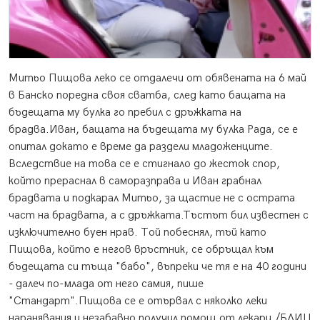
Митьо Пищова леко се отдалечи от обявената на 6 май
в Банско поредна своя сватба, след като бащата на
бъдещата му булка го пребил с дръжката на
брадва.
Иван, бащата на бъдещата му булка Рада, се е
опитал докато е време да раздели младоженците.
Вследствие на това се е стигнало до жесток спор,
който прераснал в саморазправа и Иван грабнал
брадвата и подкарал Митьо, за щастие не с острата
част на брадвата, а с дръжката.Тъстът бил известен с
изключително буен нрав. Той побеснял, тъй като
Пищова, който е негов връстник, се обръщал към
бъдещата си тъща "бабо", въпреки че тя е на 40 години
- далеч по-млада от него самия, пише
"Стандарт".Пищова се е отървал с няколко леки
наранявания и незабавно получил помощ от лекари./БЛИЦ