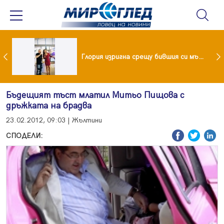
 и майка си построиха къща от 8000 стъклени бутилки
Глория изригна срещу бившия си мъж: Беше със 120-килограмова жена! Искаше бърза печалба...
Бъдещият тъст млатил Митьо Пищова с
дръжката на брадва
23.02.2012, 09:03 | Жълтини
СПОДЕЛИ: