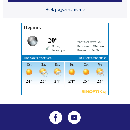
Пернишката крепост
05.08.2026, 14:01
Виж резултатите
„Топлофикация Перник“ напредва с дигитализацията
на отчетния процес
05.08.2026, 11:48
Радев: Работи се усилено за спасяване на средствата
по Плана за справедлив преход за Стара Загора,
Кюстендил и Перник
05.08.2026, 11:34