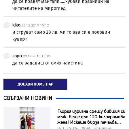
да се правят майтапи.....хубави празници на
читателите на Мироглед
kiko
20.12.2010 15:12
и струват само 28 лв. ми то ава си е половин
куверт
гаро
20.12.2010 15:13
да се задавиш от смях наистина
ДОБАВИ КОМЕНТАР
СВЪРЗАНИ НОВИНИ
Глория изригна срещу бившия си
мъж: Беше със 120-килограмова
жена! Искаше бърза печалба...
07.08.2026, 09:40 | Жълтини