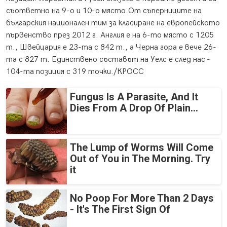
съответно на 9-о и 10-о място.От съперниците на
българския национален тим за класиране на европейското
първенство през 2012 г. Англия е на 6-то място с 1205
т., Швейцария е 23-та с 842 т., а Черна гора е вече 26-
та с 827 т. Единствено съставът на Уелс е след нас -
104-та позиция с 319 точки./КРОСС
Fungus Is A Parasite, And It
Dies From A Drop Of Plain...
The Lump of Worms Will Come
Out of You in The Morning. Try
it
No Poop For More Than 2 Days
- It's The First Sign Of