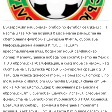
Българският национален отбор по футбол се изкачи с 11
места и зае 43-та позиция в месечната ранглиста на
световната футболна централа ФИФА, съобщава
Информационна агенция
КРОСС
.
Нашият
представителен тим, воден от новия селекционер
Лотар Матеус, записа победа при гостуването на Уелс с
1:0 в европейска квалификация, а след това се наложи над
състава на Саудитска Арабия в контролна среща с 2:0.
Тези два успеха донесоха точки на българския отбор и по
този начин с актив от 605 точки България скача от 54-
то на 43-то място.Лидер в месечната ранглиста е
европейският и световен шампион Испания, следван от
финалиста на Световното първенство в РЮА Холандия.
Бразилия изпревари Германия и вече заема третата
позиция. Хърватия и Русия влязоха в първите десет и са