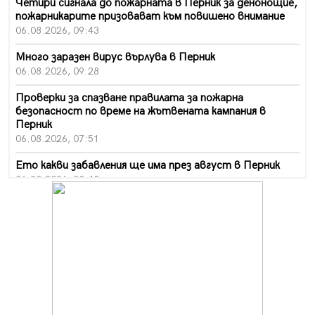
Четири сигнала до пожарната в Перник за денонощие,
пожарникарите призовават към повишено внимание
06.08.2026, 09:43
Много заразен вирус върлува в Перник
06.08.2026, 09:28
Проверки за спазване правилата за пожарна
безопасност по време на жътвената кампания в
Перник
06.08.2026, 07:51
Ето какви забавления ще има през август в Перник
06.08.2026, 00:48
Пернишки експерт за фишинг измамите:
Проверявайте съмнителните линкове в bezopasno.net
05.08.2026, 15:42
На 95 години почина Лиляна Десова
05.08.2026, 15:18
Радев: Работи се активно за запазването на
средствата по Плана за справедлив преход за