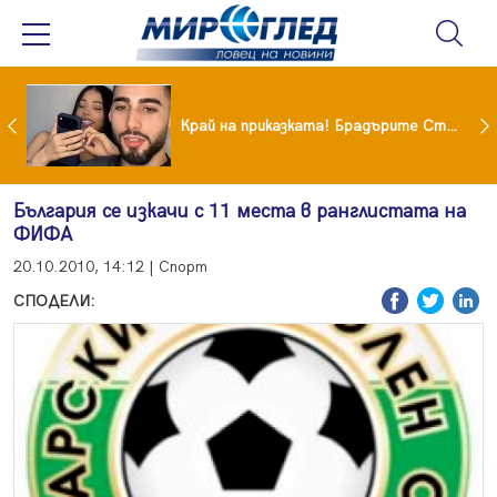
Коцето удари джакпота! Държавата му плаща 95 000 евро
Край на приказката! Брадърите Стефан и Сияна се разделиха с гръм и трясък
България се изкачи с 11 места в ранглистата на
ФИФА
20.10.2010, 14:12 | Спорт
СПОДЕЛИ: