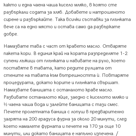
както и една чаена чаша кисело мляко, в която сте
разбъркали содата за хляб. Добавете и натрошеното
сирене и разбъркайте. Така всички съставки за плънката
вече са на едно място и остава само да разбъркате
добре.
Намазвате тава с част от кравето масло. Отваряте
пакета кори. В единия край на кората разпределяте 1-2
супени лъжици от плънката и навивате на руло, което
поставяте в тавата, като редите рулцата от
стените на тавата към вътрешността ѝ. Повтаряте
процедурата, докато корите и плънката свършат.
Намазвате баницата с останалото краве масло.
Разбивате останалото яйце, заедно с киселото мляко и
½ чаена чаша вода и залейте баницата с тази смес.
Печете пролетната баница с лопуш в предварително
загрята на 200 градуса фурна за около 20 минути, след
което намалете фурната и печете на 170 за още 10
минути, или докато баницата е напълно изпечена. /