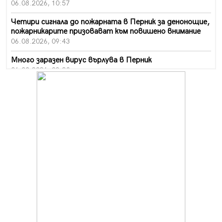
06.08.2026, 10:57
Четири сигнала до пожарната в Перник за денонощие,
пожарникарите призовават към повишено внимание
06.08.2026, 09:43
Много заразен вирус върлува в Перник
06.08.2026, 09:28
Проверки за спазване правилата за пожарна
безопасност по време на жътвената кампания в
Перник
06.08.2026, 07:51
Ето какви забавления ще има през август в Перник
06.08.2026, 00:48
Пернишки експерт за фишинг измамите:
Проверявайте съмнителните линкове в bezopasno.net
05.08.2026, 15:42
На 95 години почина Лиляна Десова
05.08.2026, 15:18