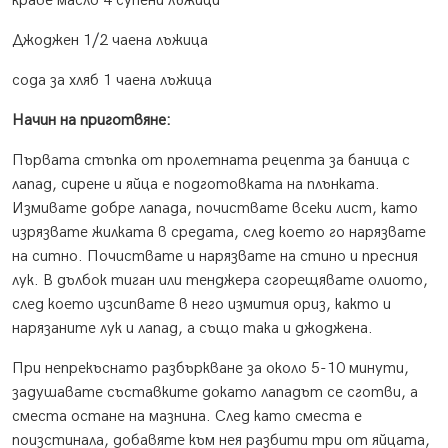
краве масло 4 супени лъжици
Джоджен 1/2 чаена лъжица
сода за хляб 1 чаена лъжица
Начин на приготвяне:
Първата стъпка от пролетната рецепта за баница с
лапад, сирене и яйца е подготовката на плънката.
Измивате добре лапада, почиствате всеки лист, като
изрязвате жилката в средата, след което го нарязвате
на ситно. Почиствате и нарязвате на стино и пресния
лук. В дълбок тиган или тенджера сгорещявате олиото,
след което изсипвате в него измития ориз, както и
нарязаните лук и лапад, а също така и джоджена.
При непрекъснато разбъркване за около 5-10 минути,
задушавате съставките докато лападът се сготви, а
сместа остане на мазнина. След като сместа е
поизстинала, добавяте към нея разбити три от яйцата,