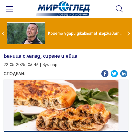
преди бурята! Защо Саня Армутлиева продължава да мълчи за раздялата с Дара?
Коцето удари джакпота! Държавата му плаща 95 000 евро
Баница с лапад, сирене и яйца
22.05.2025, 08:46 | Кулинар
СПОДЕЛИ: